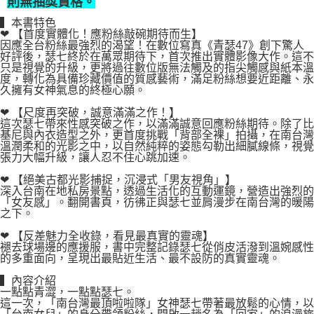
則無抽獎資格。
▍本書特色
❤ 【首度實體化！應粉絲敲碗期待而生】
因應全台粉絲最強烈的渴望！在數位寫真《青瑟47》創下驚人
好評後，瑟七終於在萬眾期待下，首次推出實體影像大作。這不
只是視覺的升級，更將過往數位版無法觸及的指尖觸感與紙本溫
度，轉化為具備珍藏價值的質感藝術，滿足粉絲想要近距離、永
久擁有女神氣息的終極心願。
❤ 【尺度再突破，誠意滿滿之作！】
這次瑟七帶來性感突破之作，以滿滿誠意回應粉絲期待。除了比
基尼與內衣造型之外，更首度挑戰「背部全裸」拍攝，在南台灣
溫潤柔和的光影之中，以自然純粹的姿態勾勒出細膩線條，視覺
張力大幅升級，讓人忍不住心跳加速。
❤ 【絕美古都光影捕捉，沉浸式「男友視角」】
深入台南在地私房景點，透過生活化的互動運鏡，營造出強烈的
「女友感」。翻開書頁，彷彿正與瑟七並肩漫步在南台灣的暖陽
之下。
❤ 【反差魅力全收錄，看見最真實的靈魂】
褪去球場邊的應援服，書中完整記錄瑟七從俏皮活潑到溫婉感性
的多重面向，呈現出最貼近生活、最不設防的真實靈魂。
▍內容介紹
一點點青澀，一點點瑟七。
這一次，「南台灣最頂啦啦隊」女神瑟七帶著最放鬆的心情，以