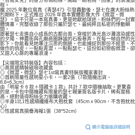
「台南女兒」的身分帶領粉絲，開啟一趟名為「回家」的浪漫旅
程。
繼 2025 年數位寫真《青瑟47》引發轟動後，瑟七在廣大粉絲熱
烈期盼下，正式推出 2026 年首本實體影像大作《微澀・微
瑟》。這不只是一本寫真書，更是她獻給球迷、粉絲們的一封實
體情書，完整收錄了那些只屬於瑟七、最純粹且私密的悸動瞬
間。
跟著瑟七走進自小成長的古都台南，穿梭於漁光島沙灘渲染感性
的夕陽、神農街與孔廟商圈靜謐的石板巷弄。在每一幀自然的光
影下，你能看見她專注沉思的側臉，也能捕捉到那份不經意、不
做作的俏皮。一點點青澀，一點點瑟七，這份如初戀般微澀、卻
又甜入心扉的專屬浪漫。
【尖端限定特裝版】內容包括：
◎高質感精裝磁吸收藏盒
◎《微澀・微瑟》瑟七1st寫真書特裝版獨家書封
◎首刷限量性感明星小卡，一套2張（7款隨機出貨、
8.8×6.3cm）
由「明星卡 6 款＋隱藏卡 1 款」共計 7 款中隨機抽取。更驚喜
的是，卡包中隨機藏有限量的瑟七親筆簽名版卡片，稀有度極
高，絕對值得粉絲全力搶購收藏。
◎半身1比1性感細纖維布大抱枕套（45cm x 90cm，不含抱枕枕
心）
◎性感寫真摺疊海報1張（38*52cm）
顯示電腦版詳細說明