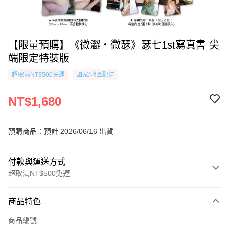
【限量預購】《微澀・微瑟》瑟七1st寫真書 尖
端限定特裝版
超取滿NT$500免運
國家/地區配送
NT$1,680
預購商品：預計 2026/06/16 出貨
付款與運送方式
超取滿NT$500免運
付款方式
商品特色
信用卡一次付款
商品編號
超商取貨付款