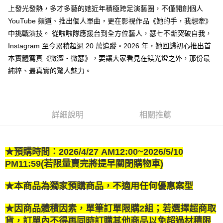
每筆NT$80，滿NT$500(含以上)免運費
上發光發熱，多才多藝的她近年積極跨足演藝圈，不僅開創個人
YouTube 頻道、推出個人單曲，更在影視作品《她的手，我想牽》
宅配
中挑戰演技。 從啦啦隊應援台到全方位藝人，瑟七不斷突破自我，
每筆NT$100，滿NT$800(含以上)免運費
Instagram 至今累積超過 20 萬追蹤。2026 年，她回歸初心推出首
國家/地區配送
查看運費
本實體寫真《微澀・微瑟》，要讓大家看見在鎂光燈之外，那份最
純粹、最真實的驚人魅力。
詳細說明
相關推薦
★
預購時間：2026/4/27 AM12:00~2026/5/10
PM11:59(若限量賣完將提早關閉購物車)
★
本商品為獨家預購商品，不適用任何優惠案型
★因商品體積因素，單筆訂單限購2組；若選擇超商取
貨
，訂單內
不得再同時訂購其他商品以免超過材積限