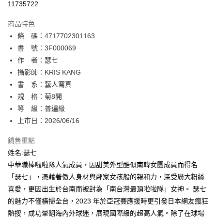
11735722
ATM付款
商品特色
條 碼：4717702301163
運送方式
書 號：3F000069
全家取貨付款
作 者：瑟七
每筆NT$80，滿NT$500(含以上)免運費
攝影師：KRIS KANG
書 系：藝人寫真
付款後全家取貨
規 格：菊8開
每筆NT$80，滿NT$500(含以上)免運費
等 級：普遍級
萊爾富取貨付款
上市日：2026/06/16
每筆NT$80，滿NT$500(含以上)免運費
銷售重點
付款後萊爾富取貨
姓名:瑟七
每筆NT$80，滿NT$500(含以上)免運費
中華職棒啦啦隊人氣成員，因甜美外型酷似南韓女團成員而得名
「瑟七」，憑藉著傲人身材與鄰家女孩般的親和力，深受廣大粉絲
7-11取貨付款
喜愛，更因出生於台南而被封為「南台灣最頂啦啦隊」女神。 瑟七
每筆NT$80，滿NT$500(含以上)免運費
的魅力不僅橫掃全台，2023 年於亞冠賽應援時更引發日本網友瘋狂
付款後7-11取貨
熱搜，成功暈翻海內外球迷，展現國際級的超高人氣。除了在球場