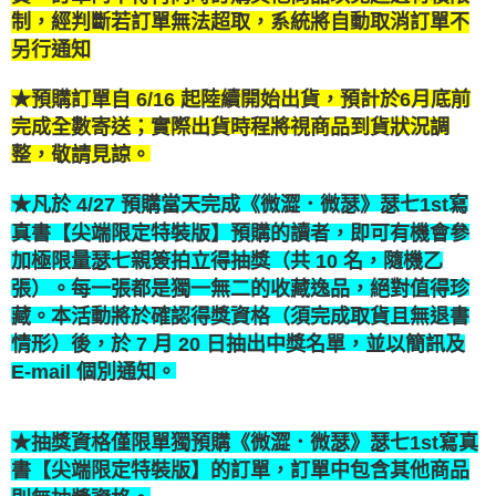
制，經判斷若訂單無法超取
，
系統將自動取消訂單不
另行通知
★
預購訂單自 6/16 起陸續開始出貨，預計於6月底前
完成全數寄送；實際出貨時程將視商品到貨狀況調
整，敬請見諒。
★凡於 4/27 預購當天完成《微澀．微瑟》瑟七1st寫
，
即可有機會參
真書【尖端限定特裝版】預購的讀者
加極限量瑟七親簽拍立得抽獎（共 10 名，隨機乙
張）。每一張都是獨一無二的收藏逸品，絕對值得珍
藏。本活動將於確認得獎資格（須完成取貨且無退書
情形）後，於 7 月 20 日抽出中獎名單，並以簡訊及
E-mail 個別通知。
★抽獎資格僅限單獨預購《微澀．微瑟》瑟七1st寫真
書【尖端限定特裝版】的訂單，訂單中包含其他商品