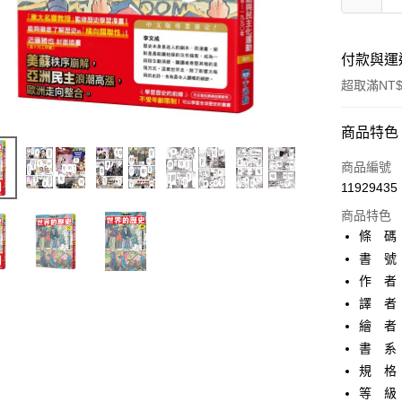
付款與運
超取滿NT$
付款方式
商品特色
信用卡一
商品編號
11929435
超商取貨
商品特色
AFTEE先
條 碼：9
相關說明
書 號：
【關於「A
作 者
ATM付款
AFTEE
便利好安
譯 者
１．簡單
繪 者
２．便利
運送方式
書 系
３．安心
規 格：
全家取貨
【「AFT
等 級
每筆NT$8
１．於結帳