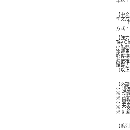
年以上
【中文
李文成
「歷
方式。
【強力
Tey
小熊媽
涂豐恩｜
鄭俊德
蔡依橙
魏瑋志
（以上
【必讀
※ 超
※ 整
※ 章
※ 學
※ 不
※ 近
【系列