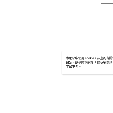
本網站中使用 cookie，欲查詢有關
設定，請參閱本網站「
隱私權條款
使用 cookie。
了解更多 >
TW-MWG1-6
© 2026 by 英屬蓋曼群島商家庭傳媒股份有限公司城邦分公司