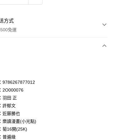
送方式
500免運
次付款
付款
享後付
786267877012
2O000076
FTEE先享後付」】
：羽田 正
先享後付是「在收到商品之後才付款」的支付方式。 讓您購物簡單
心！
：許郁文
：不需註冊會員、不需綁卡、不需儲值。
：近藤勝也
：只要手機號碼，簡訊認證，即可結帳。
：樂讀漫畫(小光點)
：先確認商品／服務後，再付款。
菊16開(25K)
付款
EE先享後付」結帳流程】
：普遍級
0，滿NT$500(含以上)免運費
方式選擇「AFTEE先享後付」後，將跳轉至「AFTEE先享後