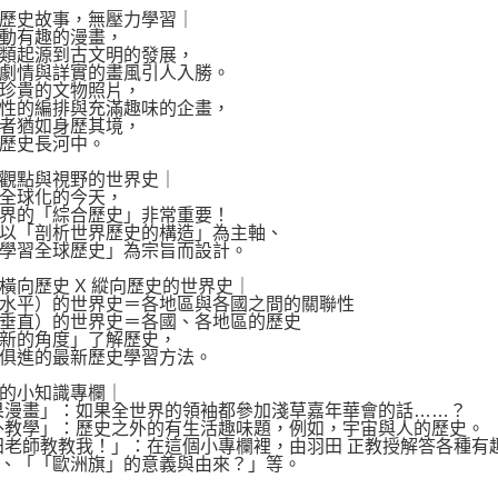
歷史故事，無壓力學習｜
動有趣的漫畫，
類起源到古文明的發展，
劇情與詳實的畫風引人入勝。
珍貴的文物照片，
性的編排與充滿趣味的企畫，
者猶如身歷其境，
歷史長河中。
觀點與視野的世界史｜
全球化的今天，
界的「綜合歷史」非常重要！
以「剖析世界歷史的構造」為主軸、
學習全球歷史」為宗旨而設計。
橫向歷史 X 縱向歷史的世界史｜
水平）的世界史＝各地區與各國之間的關聯性
垂直）的世界史＝各國、各地區的歷史
新的角度」了解歷史，
俱進的最新歷史學習方法。
的小知識專欄｜
果漫畫」：如果全世界的領袖都參加淺草嘉年華會的話……？
外教學」：歷史之外的有生活趣味題，例如，宇宙與人的歷史。
田老師教教我！」：在這個小專欄裡，由羽田 正教授解答各種
、「「歐洲旗」的意義與由來？」等。