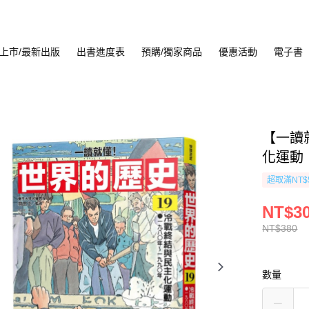
上市/最新出版
出書進度表
預購/獨家商品
優惠活動
電子書
【一讀
化運動
超取滿NT$
NT$3
NT$380
數量