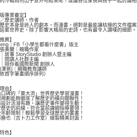
的冷戰為何出乎意外地結束呢？建議各位家長與孩子一起討論相
版專業審定】
／歷史講師、作者
史本身是迷人的劇本，而漫畫，絕對是最能讓枯燥的文件檔案
這套世界史，除了影響大格局的史詩，也有最令人讚嘆的細節。
推薦】
 Cheng｜FB「小學生都看什麼書」版主
張美蘭｜親職作家
故事 StoryStudio 創辦人暨主編
｜閱讀人社群主編
｜陪你看國際新聞 創辦人
(澤爸)｜親職教育講師
依首字筆畫順序排列）
理由】
強口碑的「東大流」世界歷史學習漫畫！
體規劃能夠徹底了解歷史的橫向關聯性！
節設計活潑有趣，讓歷史事件變得生動！
習歷史的前線，符合當前課綱指導要領！
受年齡限制！輕鬆學習全球歷史的叢書！
藤勝也（吉卜力工作室）繪製精美封面！
特色】