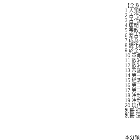
【全系
1 人
2 古
3 古
4 唐
5 宗
6 蒙
7 成
8 變
9 於
10 
11 
12 
13 
14 
15 
16 
17 
18 
19 
20 
別冊 
別冊 
本分類