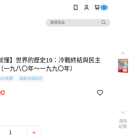
0
就懂】世界的歷史19：冷戰終結與民主
（一九八〇年～一九九〇年）
500免運
國家/地區配送
00
清除
紀錄