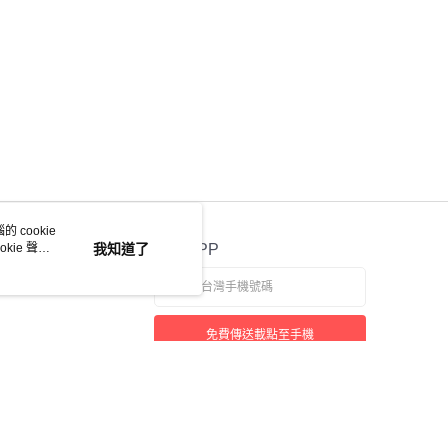
 cookie
kie 聲明
我知道了
官方APP
免費傳送載點至手機
若接到可疑電話，請洽詢165反詐騙專線
本站最佳瀏覽環境請使用 Google Chrome、Firefox 或 Edge 以上版本