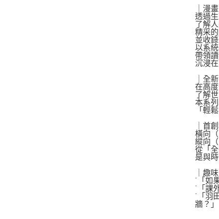
｜漫畫
透過生
了解人
精采的
並收錄
以系統
帶領讀
沉浸在
｜全新
在高度
了解世
本系列
「輕鬆
｜首創
橫向（
縱向（
從「全
是與時
｜趣味
˙「如
˙「課
˙「羽
牆？」