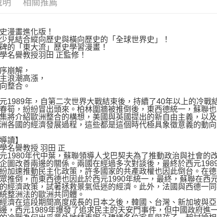
說明
相關推薦
動。
史漫畫進化版！
少見結合縱向歷史與橫向歷史的「全球世界史」！
碑的「東大流」歷史學習漫畫！
學名譽教授羽田 正監修！
序崩解，
主浪潮高漲，
向整合。
989年，自第二次世界大戰結束後，持續了40年以上的冷戰
春筍，紛紛冒出頭來。柏林圍牆被推倒後，東西德統一，蘇聯也於
將介紹歐洲整合的構想，美國與英國提出的新自由主義，以及
洲各國的經濟發展過程，這些都是這個時代極具象徵意義的動向
導讀】
學名譽教授 羽田 正
980年代中葉，蘇聯領導人戈巴契夫為了推動政治與社會的
企圖改善兩邊的關係。兩國在經過多次對談後，最終於西元198
紛加速推動民主化政策，許多國家的共產政權也因此倒台。在德
眾推倒，而東西德也因此於西元1990年統一，最終，蘇聯在西元
的經濟政策，試著拯救景氣低迷的經濟。此外，法國與西德一同
統整洲法的歐洲共同體。
濟在這段期間高度成長的日本之後，韓國、台灣、新加坡與亞
邊，西元1989年爆發了追求民主的天安門事件，但中國政府進