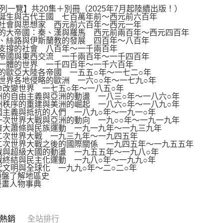
列一覽】共20集＋別冊（2025年7月起陸續出版！）
類誕生與古代王國 七百萬年前～西元前六百年
代社會與思想家 西元前六百年～西元一年
代的大帝國：秦、漢與羅馬 西元前兩百年～西元四百年
朝、絲路與伊斯蘭教的發展 四百年～八百年
教支撐的社會 八百年～一千兩百年
古帝國與東西交流 一千兩百年～一千四百年
為一體的世界 一千四百年～一千六百年
化的歐亞大陸各帝國 一五五○年～一七二○年
全世界各地侵略的歐洲 一六○○年～一七九○年
革命改變世界 一七五○年～一八五○年
歐洲的自由主義與亞洲的動盪 一八三○年～一八六○年
歐洲秩序的重建與美洲的崛起 一八六○年～一八九○年
帝國主義與抵抗的人們 一八九○年～一九一○年
第一次世界大戰與亞洲的動向 一九○○年～一九一九年
經濟大蕭條與民族運動 一九一九年～一九三九年
第二次世界大戰 一九三九年～一九四五年
第二次世界大戰之後的國際關係 一九四五年～一九五五年
冷戰與超級大國的動盪 一九五五年～一九八○年
冷戰終結與民主化運動 一九八○年～一九九○年
現代文明與全球化 一九九○年～二○二○年
通盤了解地區史
漫畫人物事典
熱銷
全站排行