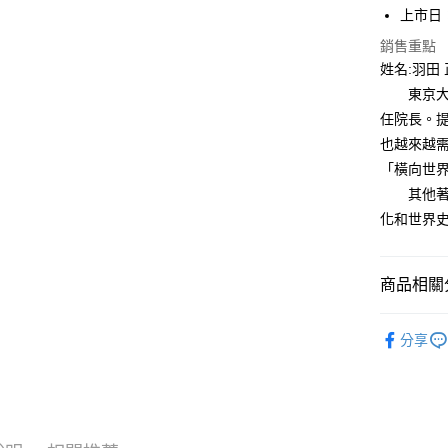
付」結帳
上市日：2
付款後全
２．訂單
銷售重點
３．收到繳
每筆NT$8
姓名:羽田 
／ATM／
※ 請注意
東京大學
萊爾富取
絡購買商品
任院長。
先享後付
每筆NT$8
※ 交易是
也越來越
是否繳費成
付款後萊
「橫向世
付客戶支
每筆NT$8
其他著作
【注意事
化和世界史
7-11取貨
１．透過由
交易，需
每筆NT$8
求債權轉
商品相關分
２．關於
付款後7-1
https://aft
每筆NT$8
３．未成
小光點
「AFTE
分享
宅配
任。
４．使用「
每筆NT$1
即時審查
結果請求
國家/地區
５．嚴禁
形，恩沛