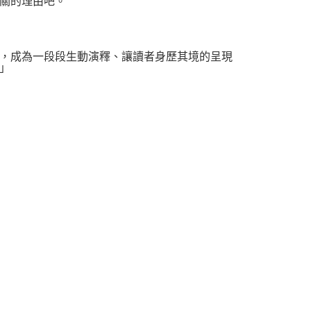
關的理由吧。
，成為一段段生動演釋、讓讀者身歷其境的呈現
」