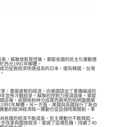
結束，蘇聯放鬆管控後，東歐各國的民主化運動便
西元1991年解體。
成功促進經濟快速成長的日本，還有韓國、台灣
。
改革，重振疲軟的經濟，向美國提出了軍備縮減的
9年宣佈冷戰結束。蘇聯的控制力道減弱後，東歐
國這邊，長期將柏林分成東西兩地的柏林圍牆總
1991年解體。另一方面，美國與英國採行了新自
推動的歐洲經濟統一運動也從這個時期開始，準
洲各國的經濟不斷成長，民主運動也不斷興起。
一步改革與開放經濟，度過了這場危機。持續了40