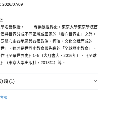
頁面，進行簡訊認證並確認金額後，即可完成結帳。
026/07/09
家取貨
成立數日內，您將收到繳費通知簡訊。
費通知簡訊後14天內，點擊此簡訊中的連結，可透過四大超商
0，滿NT$500(含以上)免運費
正
網路銀行／等多元方式進行付款，方視為交易完成。
：結帳手續完成當下不需立刻繳費，但若您需要取消訂單，請聯
名譽教授。 專業是世界史，東京大學東京學院首
貨付款
的店家。未經商家同意取消之訂單仍視為有效，需透過AFTEE
提倡將世界分成不同區域或國家的「縱向世界史」之外，
繳納相關費用。
0，滿NT$500(含以上)免運費
否成功請以「AFTEE先享後付 」之結帳頁面顯示為準，若有關於
需要關心由各地區與各國政治、經濟、文化交織而成的
功／繳費後需取消欲退款等相關疑問，請聯繫「AFTEE先享後
爾富取貨
界世」，這才是世界史教育最先進的「全球歷史教育」。
援中心」
https://netprotections.freshdesk.com/support/home
0，滿NT$500(含以上)免運費
《全景世界史》1~5（大月書店，2016年）、《全球
項】
》（東京大學出版社，2018年）等。
付款
恩沛科技股份有限公司提供之「AFTEE先享後付」服務完成之
依本服務之必要範圍內提供個人資料，並將交易相關給付款項請
0，滿NT$500(含以上)免運費
讓予恩沛科技股份有限公司。
類 (1)
個人資料處理事宜，請瀏覽以下網址：
1取貨
ee.tw/terms/#terms3
0，滿NT$500(含以上)免運費
年的使用者請事先徵得法定代理人或監護人之同意方可使用
樂讀漫畫
E先享後付」，若未經同意申辦者引起之損失，本公司不負相關責
客服
AFTEE先享後付」時，將依據個別帳號之用戶狀況，依本公司
00，滿NT$800(含以上)免運費
核予不同之上限額度；若仍有額度不足之情形，本公司將視審查
用戶進行身份認證。
配送
查看運費
一人註冊多個帳號或使用他人資訊註冊。若發現惡意使用之情
科技股份有限公司將有權停止該用戶之使用額度並採取法律行