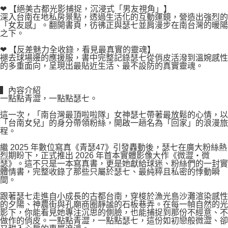
❤ 【絕美古都光影捕捉，沉浸式「男友視角」】
深入台南在地私房景點，透過生活化的互動運鏡，營造出強烈的
「女友感」。翻開書頁，彷彿正與瑟七並肩漫步在南台灣的暖陽
之下。
❤ 【反差魅力全收錄，看見最真實的靈魂】
褪去球場邊的應援服，書中完整記錄瑟七從俏皮活潑到溫婉感性
的多重面向，呈現出最貼近生活、最不設防的真實靈魂。
▍內容介紹
一點點青澀，一點點瑟七。
這一次，「南台灣最頂啦啦隊」女神瑟七帶著最放鬆的心情，以
「台南女兒」的身分帶領粉絲，開啟一趟名為「回家」的浪漫旅
程。
繼 2025 年數位寫真《青瑟47》引發轟動後，瑟七在廣大粉絲熱
烈期盼下，正式推出 2026 年首本實體影像大作《微澀・微
瑟》。這不只是一本寫真書，更是她獻給球迷、粉絲們的一封實
體情書，完整收錄了那些只屬於瑟七、最純粹且私密的悸動瞬
間。
跟著瑟七走進自小成長的古都台南，穿梭於漁光島沙灘渲染感性
的夕陽、神農街與孔廟商圈靜謐的石板巷弄。在每一幀自然的光
影下，你能看見她專注沉思的側臉，也能捕捉到那份不經意、不
做作的俏皮。一點點青澀，一點點瑟七，這份如初戀般微澀、卻