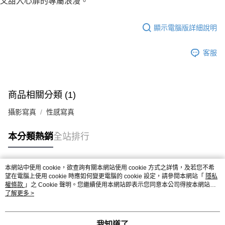
又甜入心扉的專屬浪漫。
顯示電腦版詳細說明
客服
商品相關分類 (1)
攝影寫真
性感寫真
本分類熱銷
全站排行
本網站中使用 cookie，欲查詢有關本網站使用 cookie 方式之詳情，及若您不希
熱門標籤
望在電腦上使用 cookie 時應如何變更電腦的 cookie 設定，請參閱本網站「
隱私
權條款
」之 Cookie 聲明。您繼續使用本網站即表示您同意本公司得按本網站使
用條款之 Cookie 聲明使用 cookie。
了解更多 >
我知道了