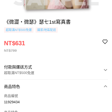
《微澀・微瑟》瑟七1st寫真書
超取滿NT$500免運
國家/地區配送
NT$631
NT$799
付款與運送方式
超取滿NT$500免運
付款方式
商品特色
信用卡一次付款
商品編號
超商取貨付款
11929434
AFTEE先享後付