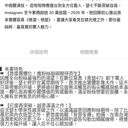
付款後7-11取貨
２．關於個人資料處理事宜，請瀏覽以下網址：
中挑戰演技。 從啦啦隊應援台到全方位藝人，瑟七不斷突破自我，
每筆NT$80，滿NT$500(含以上)免運費
https://aftee.tw/terms/#terms3
Instagram 至今累積超過 20 萬追蹤。2026 年，她回歸初心推出首
３．未成年的使用者請事先徵得法定代理人或監護人之同意方可使用
宅配
本實體寫真《微澀・微瑟》，要讓大家看見在鎂光燈之外，那份最
「AFTEE先享後付」，若未經同意申辦者引起之損失，本公司不負相關責
任。
每筆NT$100，滿NT$800(含以上)免運費
純粹、最真實的驚人魅力。
４．使用「AFTEE先享後付」時，將依據個別帳號之用戶狀況，依本公司即
時審查核予不同之上限額度；若仍有額度不足之情形，本公司將視審查結果
國家/地區配送
查看運費
請求用戶進行身份認證。
５．嚴禁一人註冊多個帳號或使用他人資訊註冊。若發現惡意使用之情形，
恩沛科技股份有限公司將有權停止該用戶之使用額度並採取法律行動。
詳細說明
相關推薦
▍本書特色
❤ 【首度實體化！應粉絲敲碗期待而生】
因應全台粉絲最強烈的渴望！在數位寫真《青瑟47》創下驚人
好評後，瑟七終於在萬眾期待下，首次推出實體影像大作。這不
只是視覺的升級，更將過往數位版無法觸及的指尖觸感與紙本溫
度，轉化為具備珍藏價值的質感藝術，滿足粉絲想要近距離、永
久擁有女神氣息的終極心願。
❤ 【尺度再突破，誠意滿滿之作！】
這次瑟七帶來性感突破之作，以滿滿誠意回應粉絲期待。除了比
基尼與內衣造型之外，更首度挑戰「背部全裸」拍攝，在南台灣
溫潤柔和的光影之中，以自然純粹的姿態勾勒出細膩線條，視覺
張力大幅升級，讓人忍不住心跳加速。