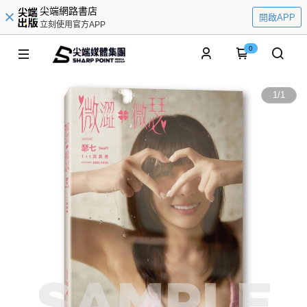
尖端網路書店
開啟APP
立刻使用官方APP
0
1
/
1