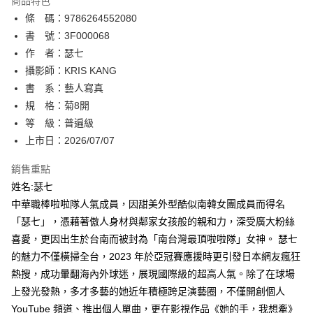
商品特色
相關說明
條 碼：9786264552080
【關於「AFTEE先享後付」】
ATM付款
AFTEE先享後付是「在收到商品之後才付款」的支付方式。 讓您購物簡單
書 號：3F000068
便利好安心！
作 者：瑟七
１．簡單：不需註冊會員、不需綁卡、不需儲值。
運送方式
攝影師：KRIS KANG
２．便利：只要手機號碼，簡訊認證，即可結帳。
３．安心：先確認商品／服務後，再付款。
書 系：藝人寫真
全家取貨付款
規 格：菊8開
每筆NT$80，滿NT$500(含以上)免運費
【「AFTEE先享後付」結帳流程】
１．於結帳方式選擇「AFTEE先享後付」後，將跳轉至「AFTEE先享後付」
等 級：普遍級
付款後全家取貨
結帳頁面，進行簡訊認證並確認金額後，即可完成結帳。
上市日：2026/07/07
２．訂單成立數日內，您將收到繳費通知簡訊。
每筆NT$80，滿NT$500(含以上)免運費
３．收到繳費通知簡訊後14天內，點擊此簡訊中的連結，可透過四大超商／
銷售重點
ATM／網路銀行／等多元方式進行付款，方視為交易完成。
萊爾富取貨付款
※ 請注意：結帳手續完成當下不需立刻繳費，但若您需要取消訂單，請聯絡
姓名:瑟七
每筆NT$80，滿NT$500(含以上)免運費
購買商品的店家。未經商家同意取消之訂單仍視為有效，需透過AFTEE先享
中華職棒啦啦隊人氣成員，因甜美外型酷似南韓女團成員而得名
後付繳納相關費用。
「瑟七」，憑藉著傲人身材與鄰家女孩般的親和力，深受廣大粉絲
付款後萊爾富取貨
※ 交易是否成功請以「AFTEE先享後付 」之結帳頁面顯示為準，若有關於
是否繳費成功／繳費後需取消欲退款等相關疑問，請聯繫「AFTEE先享後付
喜愛，更因出生於台南而被封為「南台灣最頂啦啦隊」女神。 瑟七
每筆NT$80，滿NT$500(含以上)免運費
客戶支援中心」
https://netprotections.freshdesk.com/support/home
的魅力不僅橫掃全台，2023 年於亞冠賽應援時更引發日本網友瘋狂
7-11取貨付款
熱搜，成功暈翻海內外球迷，展現國際級的超高人氣。除了在球場
【注意事項】
１．透過由恩沛科技股份有限公司提供之「AFTEE先享後付」服務完成之交
每筆NT$80，滿NT$500(含以上)免運費
上發光發熱，多才多藝的她近年積極跨足演藝圈，不僅開創個人
易，需依本服務之必要範圍內提供個人資料，並將交易相關給付款項請求債
YouTube 頻道、推出個人單曲，更在影視作品《她的手，我想牽》
權轉讓予恩沛科技股份有限公司。