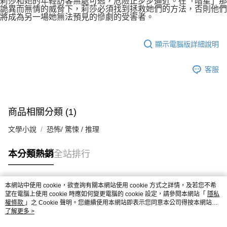
莉莎和她的年輕訪客無處可逃，危險正步步逼近。在「暗星」那
詭異而無情的威脅下，莉莎必須找到拯救她們的方法，否則他們
將成為另一場她無法預見的慘劇的受害者。
顯示電腦版詳細說明
客服
商品相關分類 (1)
文學小說
恐怖/ 驚悚 / 推理
本分類熱銷
全站排行
本網站中使用 cookie，欲查詢有關本網站使用 cookie 方式之詳情，及若您不希
熱門標籤
望在電腦上使用 cookie 時應如何變更電腦的 cookie 設定，請參閱本網站「
隱私
權條款
」之 Cookie 聲明。您繼續使用本網站即表示您同意本公司得按本網站使
用條款之 Cookie 聲明使用 cookie。
了解更多 >