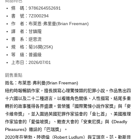
商品特色
相關說明
條 碼：9786264552691
【關於「AFTEE先享後付」】
ATM付款
AFTEE先享後付是「在收到商品之後才付款」的支付方式。 讓您購物簡單
書 號：7Z000294
便利好安心！
作 者：布萊恩·弗里曼(Brian Freeman)
１．簡單：不需註冊會員、不需綁卡、不需儲值。
運送方式
譯 者：甘鎮隴
２．便利：只要手機號碼，簡訊認證，即可結帳。
３．安心：先確認商品／服務後，再付款。
書 系：逆思流
全家取貨付款
規 格：菊16開(25K)
每筆NT$80，滿NT$500(含以上)免運費
【「AFTEE先享後付」結帳流程】
１．於結帳方式選擇「AFTEE先享後付」後，將跳轉至「AFTEE先享後付」
等 級：普遍級
付款後全家取貨
結帳頁面，進行簡訊認證並確認金額後，即可完成結帳。
上市日：2026/07/01
２．訂單成立數日內，您將收到繳費通知簡訊。
每筆NT$80，滿NT$500(含以上)免運費
３．收到繳費通知簡訊後14天內，點擊此簡訊中的連結，可透過四大超商／
銷售重點
ATM／網路銀行／等多元方式進行付款，方視為交易完成。
萊爾富取貨付款
※ 請注意：結帳手續完成當下不需立刻繳費，但若您需要取消訂單，請聯絡
姓名：布萊恩·弗利曼(Brian Freeman)
每筆NT$80，滿NT$500(含以上)免運費
購買商品的店家。未經商家同意取消之訂單仍視為有效，需透過AFTEE先享
紐約時報暢銷作家，擅長撰寫心理驚悚類的犯罪小說。作品售出四
後付繳納相關費用。
十六國以及二十二種語言，以複雜角色關係、人性描寫、結尾多重
付款後萊爾富取貨
※ 交易是否成功請以「AFTEE先享後付 」之結帳頁面顯示為準，若有關於
是否繳費成功／繳費後需取消欲退款等相關疑問，請聯繫「AFTEE先享後付
轉折的故事獲得各界盛讚。曾榮獲「國際驚悚小說作家獎」與「麥
每筆NT$80，滿NT$500(含以上)免運費
客戶支援中心」
https://netprotections.freshdesk.com/support/home
卡維帝獎」，並入圍過英國犯罪作家協會的「金匕首」、美國推理
7-11取貨付款
作家協會的「愛倫坡獎」、鮑查大會的「安東尼獎」與《Deadly
【注意事項】
１．透過由恩沛科技股份有限公司提供之「AFTEE先享後付」服務完成之交
每筆NT$80，滿NT$500(含以上)免運費
Pleasures》雜誌的「巴瑞獎」。
易，需依本服務之必要範圍內提供個人資料，並將交易相關給付款項請求債
2020年在勞勃‧陸德倫（Robert Ludlum）與艾瑞克‧范‧勒斯貝
權轉讓予恩沛科技股份有限公司。