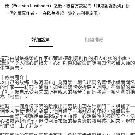
付款後7-11取貨
２．關於個人資料處理事宜，請瀏覽以下網址：
德（Eric Van Lustbader）之後，被官方欽點為「神鬼認證系列」新
每筆NT$80，滿NT$500(含以上)免運費
https://aftee.tw/terms/#terms3
一代的續寫作者，，在歐美掀起一波的弗利曼旋風。
３．未成年的使用者請事先徵得法定代理人或監護人之同意方可使用
宅配
「AFTEE先享後付」，若未經同意申辦者引起之損失，本公司不負相關責
任。
每筆NT$100，滿NT$800(含以上)免運費
４．使用「AFTEE先享後付」時，將依據個別帳號之用戶狀況，依本公司即
時審查核予不同之上限額度；若仍有額度不足之情形，本公司將視審查結果
國家/地區配送
查看運費
詳細說明
相關推薦
請求用戶進行身份認證。
５．嚴禁一人註冊多個帳號或使用他人資訊註冊。若發現惡意使用之情形，
恩沛科技股份有限公司將有權停止該用戶之使用額度並採取法律行動。
這部由屢獲殊榮的作家布萊恩·弗利曼創作的扣人心弦的小說，
講述了令人痛心的損失、心理創傷和致命的謎團如何考驗人類的
生存意志。
｜故事簡介｜
以自己的故鄉「賊河瀑布」為背景，創作出同名驚悚小說而聞名
的作家——莉莎・鮑爾，如今靈魂飽受折磨。她隱居在偏僻的房
子裡，獨自承受著失去所有親人的痛苦：而她將這一系列悲劇稱
為「暗星」。
這時，一個身份不明的離家出走男孩出現在她家門口，講述了一
個令人毛骨悚然的故事：他目睹了一場殘忍的謀殺，僥倖逃生
——而警方卻想掩蓋這起罪行。莉莎一心想保護男孩的安全，決
心揭露這起罪行，但賊河瀑布鎮的權貴急於將男孩抓回來，現在
他們也盯上了莉莎。