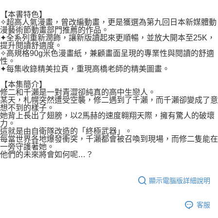
２．關於個人資料處理事宜，請瀏覽以下網址：
每筆NT$80，滿NT$500(含以上)免運費
https://aftee.tw/terms/#terms3
【本書特色】
３．未成年的使用者請事先徵得法定代理人或監護人之同意方可使用
✧超高人氣漫畫，曾改編動畫，更是獲選為第九回日本新媒體動
宅配
「AFTEE先享後付」，若未經同意申辦者引起之損失，本公司不負相關責
漫藝術節動畫部門推薦的作品。
任。
✦全系列重新潤飾，讓新版讀起來更順暢，並放大開本至25K，
每筆NT$100，滿NT$800(含以上)免運費
４．使用「AFTEE先享後付」時，將依據個別帳號之用戶狀況，依本公司即
提升閱讀舒適度。
✧高規格90g米色漫畫紙，兼顧畫面呈現的專業性與閱讀的舒適
時審查核予不同之上限額度；若仍有額度不足之情形，本公司將視審查結果
國家/地區配送
查看運費
性。
請求用戶進行身份認證。
✦每集收錄精美拉頁，重現高橋老師的精美圖畫。
５．嚴禁一人註冊多個帳號或使用他人資訊註冊。若發現惡意使用之情形，
恩沛科技股份有限公司將有權停止該用戶之使用額度並採取法律行動。
【本集簡介】
修二和千瀨是一對青澀卻純真的高中生戀人。
某天，札幌突然遭受空襲，修二遇到了千瀨，而千瀨卻變成了意
想不到的樣子。
她背上長出了翅膀，以2馬赫的速度翱翔天際，擁有驚人的破壞
力。
這就是由自衛隊改造的「終極武器」。
每當世界各地爆發衝突，千瀨都會被召喚到現場，而修二隻能在
一旁守護著她。
他們的未來將會如何呢…？
顯示電腦版詳細說明
客服