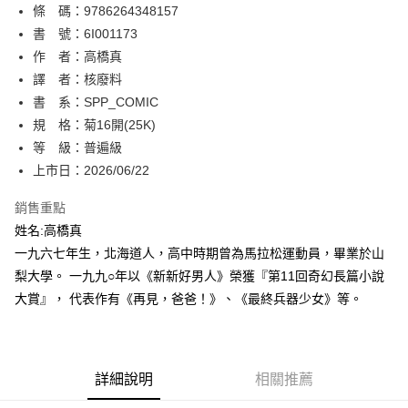
條 碼：9786264348157
【關於「AFTEE先享後付」】
ATM付款
AFTEE先享後付是「在收到商品之後才付款」的支付方式。 讓您購物簡單
書 號：6I001173
便利好安心！
作 者：高橋真
１．簡單：不需註冊會員、不需綁卡、不需儲值。
運送方式
譯 者：核廢料
２．便利：只要手機號碼，簡訊認證，即可結帳。
３．安心：先確認商品／服務後，再付款。
書 系：SPP_COMIC
全家取貨付款
規 格：菊16開(25K)
每筆NT$80，滿NT$500(含以上)免運費
【「AFTEE先享後付」結帳流程】
１．於結帳方式選擇「AFTEE先享後付」後，將跳轉至「AFTEE先享後付」
等 級：普遍級
付款後全家取貨
結帳頁面，進行簡訊認證並確認金額後，即可完成結帳。
上市日：2026/06/22
２．訂單成立數日內，您將收到繳費通知簡訊。
每筆NT$80，滿NT$500(含以上)免運費
３．收到繳費通知簡訊後14天內，點擊此簡訊中的連結，可透過四大超商／
銷售重點
ATM／網路銀行／等多元方式進行付款，方視為交易完成。
萊爾富取貨付款
※ 請注意：結帳手續完成當下不需立刻繳費，但若您需要取消訂單，請聯絡
姓名:高橋真
每筆NT$80，滿NT$500(含以上)免運費
購買商品的店家。未經商家同意取消之訂單仍視為有效，需透過AFTEE先享
一九六七年生，北海道人，高中時期曾為馬拉松運動員，畢業於山
後付繳納相關費用。
梨大學。 一九九○年以《新新好男人》榮獲『第11回奇幻長篇小說
付款後萊爾富取貨
※ 交易是否成功請以「AFTEE先享後付 」之結帳頁面顯示為準，若有關於
是否繳費成功／繳費後需取消欲退款等相關疑問，請聯繫「AFTEE先享後付
大賞』， 代表作有《再見，爸爸！》、《最終兵器少女》等。
每筆NT$80，滿NT$500(含以上)免運費
客戶支援中心」
https://netprotections.freshdesk.com/support/home
7-11取貨付款
【注意事項】
１．透過由恩沛科技股份有限公司提供之「AFTEE先享後付」服務完成之交
每筆NT$80，滿NT$500(含以上)免運費
易，需依本服務之必要範圍內提供個人資料，並將交易相關給付款項請求債
詳細說明
相關推薦
權轉讓予恩沛科技股份有限公司。
付款後7-11取貨