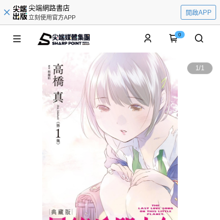
尖端網路書店
開啟APP
立刻使用官方APP
0
1
/
1