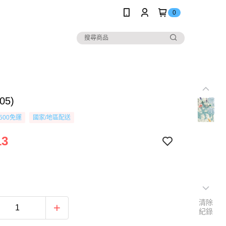
0
05)
500免運
國家/地區配送
13
清除
紀錄