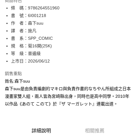
商品特色
相關說明
條 碼：9786264551960
【關於「AFTEE先享後付」】
ATM付款
AFTEE先享後付是「在收到商品之後才付款」的支付方式。 讓您購物簡單
書 號：6I001218
便利好安心！
作 者：森下suu
１．簡單：不需註冊會員、不需綁卡、不需儲值。
運送方式
譯 者：施凡
２．便利：只要手機號碼，簡訊認證，即可結帳。
３．安心：先確認商品／服務後，再付款。
書 系：SPP_COMIC
全家取貨付款
規 格：菊16開(25K)
每筆NT$80，滿NT$500(含以上)免運費
【「AFTEE先享後付」結帳流程】
１．於結帳方式選擇「AFTEE先享後付」後，將跳轉至「AFTEE先享後付」
等 級：普遍級
付款後全家取貨
結帳頁面，進行簡訊認證並確認金額後，即可完成結帳。
上市日：2026/06/12
２．訂單成立數日內，您將收到繳費通知簡訊。
每筆NT$80，滿NT$500(含以上)免運費
３．收到繳費通知簡訊後14天內，點擊此簡訊中的連結，可透過四大超商／
銷售重點
ATM／網路銀行／等多元方式進行付款，方視為交易完成。
萊爾富取貨付款
※ 請注意：結帳手續完成當下不需立刻繳費，但若您需要取消訂單，請聯絡
姓名:森下suu
每筆NT$80，滿NT$500(含以上)免運費
購買商品的店家。未經商家同意取消之訂單仍視為有效，需透過AFTEE先享
森下suu是由負責編劇的マキロ與負責作畫的なちやん所組成之日本
後付繳納相關費用。
漫畫家雙人組，兩人皆為宮崎縣出身，同時也是高中同學。2010年
付款後萊爾富取貨
※ 交易是否成功請以「AFTEE先享後付 」之結帳頁面顯示為準，若有關於
是否繳費成功／繳費後需取消欲退款等相關疑問，請聯繫「AFTEE先享後付
以作品《あのて このて》於『ザ マーガレット』連載出道。
每筆NT$80，滿NT$500(含以上)免運費
客戶支援中心」
https://netprotections.freshdesk.com/support/home
7-11取貨付款
【注意事項】
１．透過由恩沛科技股份有限公司提供之「AFTEE先享後付」服務完成之交
每筆NT$80，滿NT$500(含以上)免運費
易，需依本服務之必要範圍內提供個人資料，並將交易相關給付款項請求債
詳細說明
相關推薦
權轉讓予恩沛科技股份有限公司。