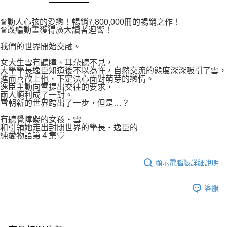
付款後7-11取貨
２．關於個人資料處理事宜，請瀏覽以下網址：
每筆NT$80，滿NT$500(含以上)免運費
https://aftee.tw/terms/#terms3
♛動人心弦的愛戀！暢銷7,800,000冊的暢銷之作！
３．未成年的使用者請事先徵得法定代理人或監護人之同意方可使用
♛改編動畫獲得廣大讀者迴響！
宅配
「AFTEE先享後付」，若未經同意申辦者引起之損失，本公司不負相關責
任。
我們的世界開始交融。
每筆NT$100，滿NT$800(含以上)免運費
４．使用「AFTEE先享後付」時，將依據個別帳號之用戶狀況，依本公司即
女大生雪有聽障、耳朵聽不見，
時審查核予不同之上限額度；若仍有額度不足之情形，本公司將視審查結果
國家/地區配送
查看運費
大學學長逸臣知道後不以為忤，自然交流的態度深深吸引了雪，
請求用戶進行身份認證。
進而喜歡上他，下定決心面對萌芽的戀情。
５．嚴禁一人註冊多個帳號或使用他人資訊註冊。若發現惡意使用之情形，
逸臣主動向雪提出交往的要求，
恩沛科技股份有限公司將有權停止該用戶之使用額度並採取法律行動。
兩人順利成了一對。
雪朝新的世界跨出了一步，但是…？
有聽覺障礙的女孩‧雪
和引領她走出封閉世界的學長‧逸臣的
純愛物語第４集♡
顯示電腦版詳細說明
客服