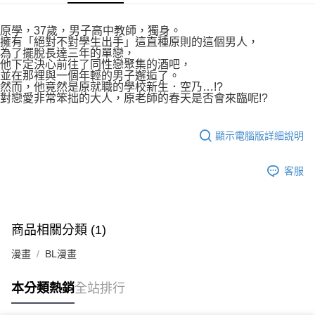
付款後7-11取貨
２．關於個人資料處理事宜，請瀏覽以下網址：
每筆NT$80，滿NT$500(含以上)免運費
https://aftee.tw/terms/#terms3
原學，37歲，男子高中教師，獨身。
３．未成年的使用者請事先徵得法定代理人或監護人之同意方可使用
擁有「絕對不對學生出手」這直種原則的這個男人，
宅配
「AFTEE先享後付」，若未經同意申辦者引起之損失，本公司不負相關責
為了擺脫長達三年的單戀，
任。
他下定決心前往了同性戀聚集的酒吧，
每筆NT$100，滿NT$800(含以上)免運費
４．使用「AFTEE先享後付」時，將依據個別帳號之用戶狀況，依本公司即
並在那裡與一個年輕的男子邂逅了。
然而，他竟然是原就職的學校新生．空乃…!?
時審查核予不同之上限額度；若仍有額度不足之情形，本公司將視審查結果
國家/地區配送
查看運費
對戀愛非常笨拙的大人，原老師的春天是否會來臨呢!?
請求用戶進行身份認證。
５．嚴禁一人註冊多個帳號或使用他人資訊註冊。若發現惡意使用之情形，
恩沛科技股份有限公司將有權停止該用戶之使用額度並採取法律行動。
顯示電腦版詳細說明
客服
商品相關分類 (1)
漫畫
BL漫畫
本分類熱銷
全站排行