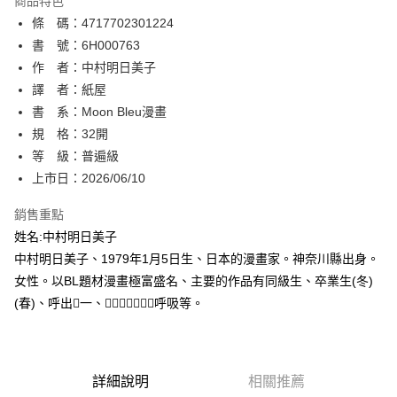
商品特色
相關說明
條 碼：4717702301224
【關於「AFTEE先享後付」】
ATM付款
AFTEE先享後付是「在收到商品之後才付款」的支付方式。 讓您購物簡單
書 號：6H000763
便利好安心！
作 者：中村明日美子
１．簡單：不需註冊會員、不需綁卡、不需儲值。
運送方式
譯 者：紙屋
２．便利：只要手機號碼，簡訊認證，即可結帳。
３．安心：先確認商品／服務後，再付款。
書 系：Moon Bleu漫畫
全家取貨付款
規 格：32開
每筆NT$80，滿NT$500(含以上)免運費
【「AFTEE先享後付」結帳流程】
１．於結帳方式選擇「AFTEE先享後付」後，將跳轉至「AFTEE先享後付」
等 級：普遍級
付款後全家取貨
結帳頁面，進行簡訊認證並確認金額後，即可完成結帳。
上市日：2026/06/10
２．訂單成立數日內，您將收到繳費通知簡訊。
每筆NT$80，滿NT$500(含以上)免運費
３．收到繳費通知簡訊後14天內，點擊此簡訊中的連結，可透過四大超商／
銷售重點
ATM／網路銀行／等多元方式進行付款，方視為交易完成。
萊爾富取貨付款
※ 請注意：結帳手續完成當下不需立刻繳費，但若您需要取消訂單，請聯絡
姓名:中村明日美子
每筆NT$80，滿NT$500(含以上)免運費
購買商品的店家。未經商家同意取消之訂單仍視為有效，需透過AFTEE先享
中村明日美子、1979年1月5日生、日本的漫畫家。神奈川縣出身。
後付繳納相關費用。
女性。以BL題材漫畫極富盛名、主要的作品有同級生、卒業生(冬)
付款後萊爾富取貨
※ 交易是否成功請以「AFTEE先享後付 」之結帳頁面顯示為準，若有關於
是否繳費成功／繳費後需取消欲退款等相關疑問，請聯繫「AFTEE先享後付
(春)、呼出一、呼吸等。
每筆NT$80，滿NT$500(含以上)免運費
客戶支援中心」
https://netprotections.freshdesk.com/support/home
7-11取貨付款
【注意事項】
１．透過由恩沛科技股份有限公司提供之「AFTEE先享後付」服務完成之交
每筆NT$80，滿NT$500(含以上)免運費
易，需依本服務之必要範圍內提供個人資料，並將交易相關給付款項請求債
詳細說明
相關推薦
權轉讓予恩沛科技股份有限公司。