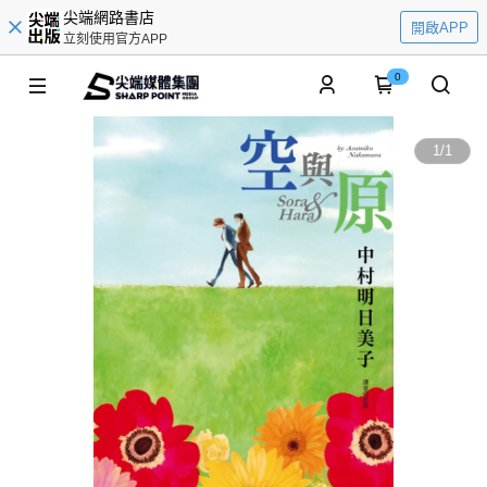
尖端網路書店
開啟APP
立刻使用官方APP
0
1
/
1