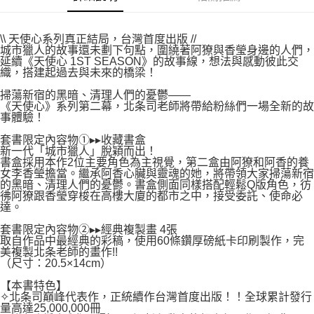
權轉讓予恩沛科技股份有限公司。
付款後7-11取貨
２．關於個人資料處理事宜，請瀏覽以下網址：
每筆NT$80，滿NT$500(含以上)免運費
https://aftee.tw/terms/#terms3
\\ 天使心系列真正結局，台灣首度出版 //
３．未成年的使用者請事先徵得法定代理人或監護人之同意方可使用
城市獵人的故事還未劃下句點，圍繞著阿獠與香瑩身邊的人們，
宅配
「AFTEE先享後付」，若未經同意申辦者引起之損失，本公司不負相關責
延續《天使心 1ST SEASON》的故事線，想法與感動彼此交
任。
織，搭建起過去與未來的橋梁！
每筆NT$100，滿NT$800(含以上)免運費
４．使用「AFTEE先享後付」時，將依據個別帳號之用戶狀況，依本公司即
掃蕩新宿的黑暗、清理人們的憂鬱——
時審查核予不同之上限額度；若仍有額度不足之情形，本公司將視審查結果
國家/地區配送
查看運費
《天使心》系列第二幕，北条司老師將帶給粉絲們一場全新的故
請求用戶進行身份認證。
事體驗！
５．嚴禁一人註冊多個帳號或使用他人資訊註冊。若發現惡意使用之情形，
恩沛科技股份有限公司將有權停止該用戶之使用額度並採取法律行動。
套書限定內容物①▸▸收藏書盒
新一代「城市獵人」脫穎而出！
書盒採用本作2位主要角色為主視覺，第二盒由阿獠和阿香的養
女李香瑩擔當。繼承阿香心臟與靈魂的她，將帶領大家掃蕩新宿
的黑暗、清理人們的憂鬱。書盒側面同樣搭配輕鬆Q版角色，彷
彿阿獠跟香瑩穿梭在高樓大廈的都市之中，接受委託、使命必
達。
套書限定內容物②▸▸經典複製畫 4張
取自作品中最經典的彩稿，使用60條鑽厚磅紙卡印刷製作，完
美複製北条老師的畫作!!
（尺寸：20.5×14cm）
【本書特色】
✧北条司巔峰代表作，正統續作台灣首度出版！！全球累計發行
量高達25,000,000冊