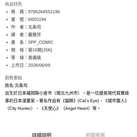
商品特色
相關說明
條 碼：9786264552196
【關於「AFTEE先享後付」】
ATM付款
AFTEE先享後付是「在收到商品之後才付款」的支付方式。 讓您購物簡單
書 號：6I001194
便利好安心！
作 者：北条司
１．簡單：不需註冊會員、不需綁卡、不需儲值。
運送方式
譯 者：戴雅芳
２．便利：只要手機號碼，簡訊認證，即可結帳。
３．安心：先確認商品／服務後，再付款。
書 系：SPP_COMIC
全家取貨付款
規 格：菊16開(25K)
每筆NT$80，滿NT$500(含以上)免運費
【「AFTEE先享後付」結帳流程】
１．於結帳方式選擇「AFTEE先享後付」後，將跳轉至「AFTEE先享後付」
等 級：普遍級
付款後全家取貨
結帳頁面，進行簡訊認證並確認金額後，即可完成結帳。
上市日：2026/06/09
２．訂單成立數日內，您將收到繳費通知簡訊。
每筆NT$80，滿NT$500(含以上)免運費
３．收到繳費通知簡訊後14天內，點擊此簡訊中的連結，可透過四大超商／
銷售重點
ATM／網路銀行／等多元方式進行付款，方視為交易完成。
萊爾富取貨付款
※ 請注意：結帳手續完成當下不需立刻繳費，但若您需要取消訂單，請聯絡
姓名:北条司
每筆NT$80，滿NT$500(含以上)免運費
購買商品的店家。未經商家同意取消之訂單仍視為有效，需透過AFTEE先享
出生於日本福岡縣小倉市（現北九州市），是一位擅長現代寫實故
後付繳納相關費用。
事的日本漫畫家，著名作品有《貓眼》(Cat's Eye)、《城市獵人》
付款後萊爾富取貨
※ 交易是否成功請以「AFTEE先享後付 」之結帳頁面顯示為準，若有關於
是否繳費成功／繳費後需取消欲退款等相關疑問，請聯繫「AFTEE先享後付
（City Hunter）、《天使心》（Angel Heart）等。
每筆NT$80，滿NT$500(含以上)免運費
客戶支援中心」
https://netprotections.freshdesk.com/support/home
7-11取貨付款
【注意事項】
１．透過由恩沛科技股份有限公司提供之「AFTEE先享後付」服務完成之交
每筆NT$80，滿NT$500(含以上)免運費
易，需依本服務之必要範圍內提供個人資料，並將交易相關給付款項請求債
詳細說明
相關推薦