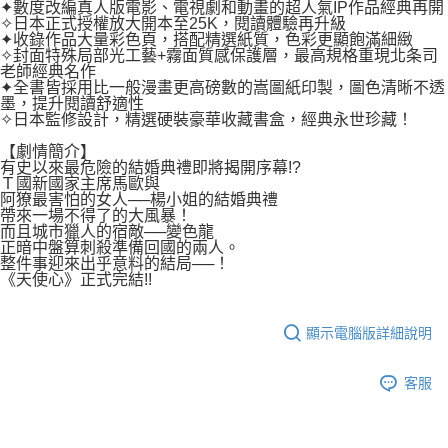
✦數度改編真人版電影、電視劇和動畫的超人氣IP作品經典再開
✧日本正式授權放大開本至25K，閱讀體驗再升級
✦收錄作品大量彩色頁，搭配精選紙質，色彩更顯飽滿細緻
✧封面特殊局部光工藝+霧面質感保護層，最高規格重現北条司
老師經典名作
✦全書皆採用比一般漫畫更高磅數的嵩圖紙印製，圖色清晰不透
墨，提升閱讀舒適性
✧日本監修設計，精選硬裝豪華收藏書盒，經典永世珍藏！
【劇情簡介】
有史以來最危險的結婚典禮即將揭開序幕!?
Ｔ國新國家主席馬歐與
阿獠最害怕的女人──楊小姐的結婚典禮
帶來一場不得了的大風暴！
而且城市獵人的宿敵──變色龍
正暗中盤算刺殺準備回國的兩人。
整件事迎來出乎意料的結局──！
《天使心》正式完結!!
顯示電腦版詳細說明
客服