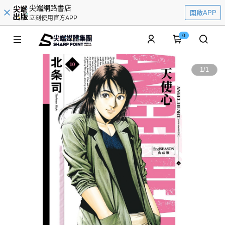
尖端網路書店
開啟APP
立刻使用官方APP
0
1
/
1