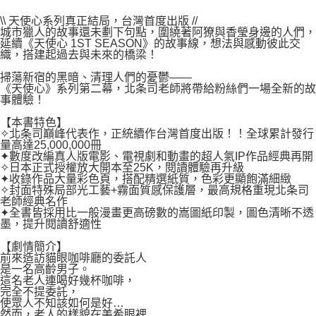
２．關於個人資料處理事宜，請瀏覽以下網址：
每筆NT$80，滿NT$500(含以上)免運費
https://aftee.tw/terms/#terms3
\\ 天使心系列真正結局，台灣首度出版 //
３．未成年的使用者請事先徵得法定代理人或監護人之同意方可使用
城市獵人的故事還未劃下句點，圍繞著阿獠與香瑩身邊的人們，
宅配
「AFTEE先享後付」，若未經同意申辦者引起之損失，本公司不負相關責
延續《天使心 1ST SEASON》的故事線，想法與感動彼此交
任。
織，搭建起過去與未來的橋梁！
每筆NT$100，滿NT$800(含以上)免運費
４．使用「AFTEE先享後付」時，將依據個別帳號之用戶狀況，依本公司即
掃蕩新宿的黑暗、清理人們的憂鬱——
時審查核予不同之上限額度；若仍有額度不足之情形，本公司將視審查結果
國家/地區配送
查看運費
《天使心》系列第二幕，北条司老師將帶給粉絲們一場全新的故
請求用戶進行身份認證。
事體驗！
５．嚴禁一人註冊多個帳號或使用他人資訊註冊。若發現惡意使用之情形，
恩沛科技股份有限公司將有權停止該用戶之使用額度並採取法律行動。
【本書特色】
✧北条司巔峰代表作，正統續作台灣首度出版！！全球累計發行
量高達25,000,000冊
✦數度改編真人版電影、電視劇和動畫的超人氣IP作品經典再開
✧日本正式授權放大開本至25K，閱讀體驗再升級
✦收錄作品大量彩色頁，搭配精選紙質，色彩更顯飽滿細緻
✧封面特殊局部光工藝+霧面質感保護層，最高規格重現北条司
老師經典名作
✦全書皆採用比一般漫畫更高磅數的嵩圖紙印製，圖色清晰不透
墨，提升閱讀舒適性
【劇情簡介】
前來造訪貓眼咖啡廳的委託人
是一名高齡男子。
這名老人連喝好幾杯咖啡，
完全不提委託，
使眾人不知該如何是好…
然而，老人的樣貌在美希眼裡