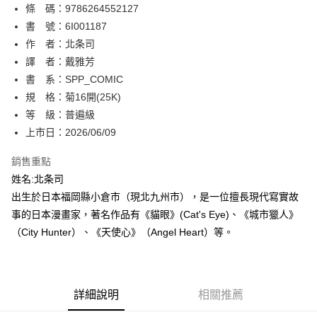
條 碼：9786264552127
【關於「AFTEE先享後付」】
ATM付款
AFTEE先享後付是「在收到商品之後才付款」的支付方式。 讓您購物簡單
書 號：6I001187
便利好安心！
作 者：北条司
１．簡單：不需註冊會員、不需綁卡、不需儲值。
運送方式
譯 者：戴雅芳
２．便利：只要手機號碼，簡訊認證，即可結帳。
３．安心：先確認商品／服務後，再付款。
書 系：SPP_COMIC
全家取貨付款
規 格：菊16開(25K)
每筆NT$80，滿NT$500(含以上)免運費
【「AFTEE先享後付」結帳流程】
１．於結帳方式選擇「AFTEE先享後付」後，將跳轉至「AFTEE先享後付」
等 級：普遍級
付款後全家取貨
結帳頁面，進行簡訊認證並確認金額後，即可完成結帳。
上市日：2026/06/09
２．訂單成立數日內，您將收到繳費通知簡訊。
每筆NT$80，滿NT$500(含以上)免運費
３．收到繳費通知簡訊後14天內，點擊此簡訊中的連結，可透過四大超商／
銷售重點
ATM／網路銀行／等多元方式進行付款，方視為交易完成。
萊爾富取貨付款
※ 請注意：結帳手續完成當下不需立刻繳費，但若您需要取消訂單，請聯絡
姓名:北条司
每筆NT$80，滿NT$500(含以上)免運費
購買商品的店家。未經商家同意取消之訂單仍視為有效，需透過AFTEE先享
出生於日本福岡縣小倉市（現北九州市），是一位擅長現代寫實故
後付繳納相關費用。
事的日本漫畫家，著名作品有《貓眼》(Cat's Eye)、《城市獵人》
付款後萊爾富取貨
※ 交易是否成功請以「AFTEE先享後付 」之結帳頁面顯示為準，若有關於
是否繳費成功／繳費後需取消欲退款等相關疑問，請聯繫「AFTEE先享後付
（City Hunter）、《天使心》（Angel Heart）等。
每筆NT$80，滿NT$500(含以上)免運費
客戶支援中心」
https://netprotections.freshdesk.com/support/home
7-11取貨付款
【注意事項】
１．透過由恩沛科技股份有限公司提供之「AFTEE先享後付」服務完成之交
每筆NT$80，滿NT$500(含以上)免運費
易，需依本服務之必要範圍內提供個人資料，並將交易相關給付款項請求債
詳細說明
相關推薦
權轉讓予恩沛科技股份有限公司。
付款後7-11取貨