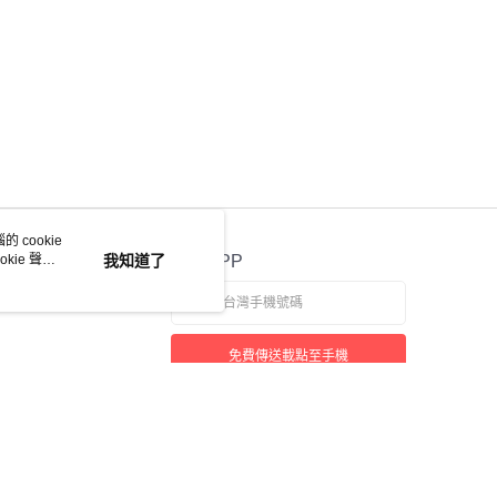
 cookie
kie 聲明
我知道了
官方APP
免費傳送載點至手機
若接到可疑電話，請洽詢165反詐騙專線
本站最佳瀏覽環境請使用 Google Chrome、Firefox 或 Edge 以上版本