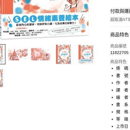
付款與運
超取滿NT$
付款方式
商品特色
信用卡一
商品編號
11822705
超商取貨
商品特色
AFTEE先
條 碼：9
相關說明
書 號：
【關於「A
作 者
ATM付款
AFTEE
便利好安
譯 者
１．簡單
繪 者
２．便利
運送方式
書 系
３．安心
規 格
全家取貨
【「AFT
等 級
每筆NT$8
１．於結帳
付」結帳
上市日：2