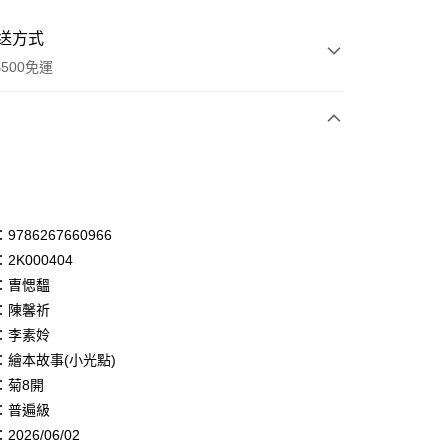
送方式
500免運
次付款
付款
享後付
786267660966
2K000404
FTEE先享後付」】
：曺愢馧
先享後付是「在收到商品之後才付款」的支付方式。 讓您購物簡單
心！
：陳馨祈
：不需註冊會員、不需綁卡、不需儲值。
：李素姈
：只要手機號碼，簡訊認證，即可結帳。
：繪本故事(小光點)
：先確認商品／服務後，再付款。
：菊8開
付款
EE先享後付」結帳流程】
：普遍級
0，滿NT$500(含以上)免運費
方式選擇「AFTEE先享後付」後，將跳轉至「AFTEE先享後
頁面，進行簡訊認證並確認金額後，即可完成結帳。
026/06/02