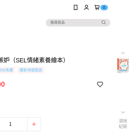
0
嫉妒（SEL情緒素養繪本）
500免運
國家/地區配送
00
清除
紀錄