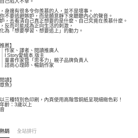
自己陷入不幸。
，身邊有很多令你羨慕的人，並不是壞事。
你不要逃避嫉妒，而是願意靜下來聽聽內心的聲音。
妒，去看清自己真正想要的是什麼、自己究竟在羨慕什麼。
，反而可能成為正向生活的刺激，
化為「想要學習、想要追上」的動力。
推薦】
｜作家、譯者、閱讀推廣人
I Story愛繪本 版主
｜童書作家暨「思多力」親子品牌負責人
｜諮商心理師、暢銷作家
閱讀】
章魚》
以三種特別色印刷，內頁使用高階雪銅紙呈現細緻色彩！
年齡：3歲以上
音
熱銷
全站排行