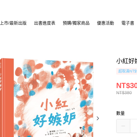
上市/最新出版
出書進度表
預購/獨家商品
優惠活動
電子書
小紅好
超取滿NT$
NT$3
NT$380
數量