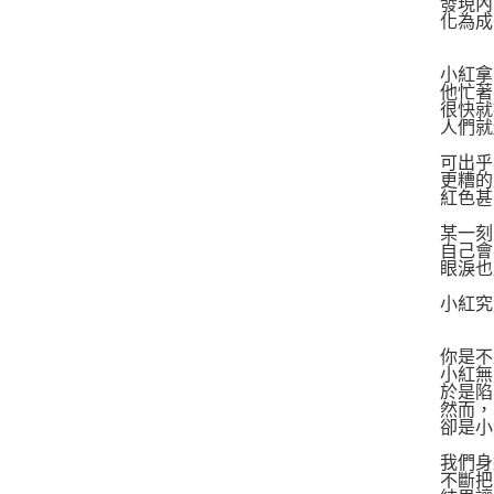
發現內
化為成
小紅拿
他忙著
很快就
人們就
可出乎
更糟的
紅色甚
某一刻
自己會
眼淚也
小紅究
你是不
小紅無
於是陷
然而，
卻是小
我們身
不斷把