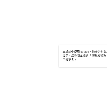
本網站中使用 cookie，欲查詢有關
設定，請參閱本網站「
隱私權條款
使用 cookie。
了解更多 >
TW-MWG1-6
© 2026 by 英屬蓋曼群島商家庭傳媒股份有限公司城邦分公司