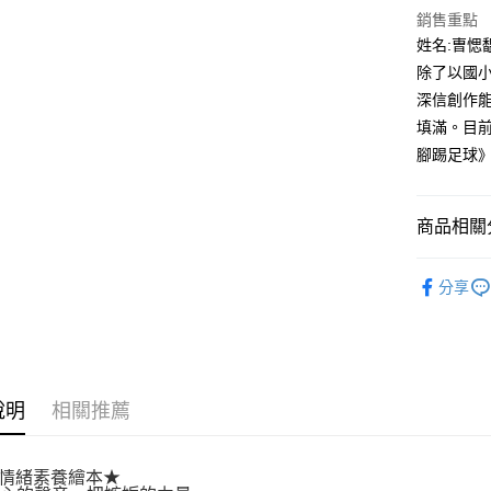
付款後全
２．訂單
銷售重點
３．收到繳
每筆NT$8
姓名:曺愢
／ATM／
※ 請注意
除了以國
萊爾富取
絡購買商品
深信創作
先享後付
每筆NT$8
※ 交易是
填滿。目
是否繳費成
付款後萊
腳踢足球
付客戶支
每筆NT$8
【注意事
7-11取貨
１．透過由
商品相關分
交易，需
每筆NT$8
求債權轉
小光點
２．關於
付款後7-1
分享
https://aft
每筆NT$8
３．未成
「AFTE
宅配
任。
４．使用「
每筆NT$1
即時審查
說明
相關推薦
結果請求
國家/地區
５．嚴禁
形，恩沛
L情緒素養繪本★
動。