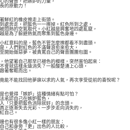
心的聲音，把嫉妒的力量，
長的原動力！
著鮮紅的橡皮擦走上街頭。
到處奔走，把藍色一一擦掉。紅色所到之處，
被悶熱的空氣取代。小紅越是興奮地四處亂竄，
越是為了躲避熱氣而聚集到藍色身邊。
小紅意料的是，藍色不管怎麼擦都看不到盡頭。
是，人們對紅色的不滿聲浪愈來愈大，
至開始做惡夢，被責罵自己的聲音團團包圍。
，他望著自己那早已褪色的模樣，突然害怕起來：
不會就這樣永遠消失？一股酸楚湧上心頭，
跟著奪眶而出。
竟能不能找回他夢寐以求的人氣，再次享受從前的喜悅呢？
是也覺得「嫉妒」這種情緒有點可怕？
法承認自己在嫉妒藍色，
入「只要把藍色消除就好」的念頭。
真正逐漸失去光彩、一步步走向消失的，
紅自己。
邊也有很多像小紅一樣的朋友：
自己和身旁「更」出色的人比較，