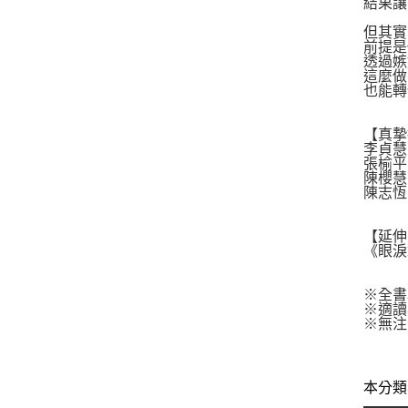
結果讓
但其實
前提是
透過嫉
這麼做
也能轉
【真摯
李貞慧
張榆平｜
陳櫻慧
陳志恆
【延伸
《眼淚
※全書
※適讀
※無注
本分類