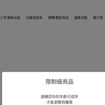
上市/最新出版
出書進度表
預購/獨家商品
優惠活動
電子書
限制級商品
請確認你的年齡已成年
才能瀏覽與購買