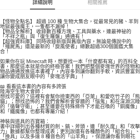
付款後7-11取貨
詳細說明
相關推薦
２．關於個人資料處理事宜，請瀏覽以下網址：
每筆NT$80，滿NT$500(含以上)免運費
https://aftee.tw/terms/#terms3
３．未成年的使用者請事先徵得法定代理人或監護人之同意方可使用
宅配
【怪物全點名】 超過 100 種 生物大集合，從最常見的豬、羊到
「AFTEE先享後付」，若未經同意申辦者引起之損失，本公司不負相關責
地獄最強魔王，一隻都不漏掉！
任。
每筆NT$100，滿NT$800(含以上)免運費
【物品全解析】 收錄數百種方塊、工具與藥水，連最神祕的
４．使用「AFTEE先享後付」時，將依據個別帳號之用戶狀況，依本公司即
「不祥之瓶」與「復生羅盤」通通有！
時審查核予不同之上限額度；若仍有額度不足之情形，本公司將視審查結果
國家/地區配送
查看運費
【超強資料庫】 同時收錄新版與舊版內容，無論是傳說中的
請求用戶進行身份認證。
「殭屍馬」還是最新的「旋風使者」總數超過300個圖鑑大集
５．嚴禁一人註冊多個帳號或使用他人資訊註冊。若發現惡意使用之情形，
合！
恩沛科技股份有限公司將有權停止該用戶之使用額度並採取法律行動。
如果你在玩 Minecraft 時，想要找一本「什麼都有寫」的百科全
書，那麼這本就是你的終極答案！我們把整個麥塊世界的怪物和
物品通通放進這本書裡了，內容多到讓你翻到手軟，資訊豐富到
讓你變成朋友眼中的「麥塊活字典」！
📖 看看這本書的內容有多誇張
陸海空生物大會師：
想找可愛的？這裡有會幫你撿東西的「亞萊」和愛吃竹子的「熊
貓」；想找恐怖的？我們會解析會穿牆的「惱鬼」和在深淵沉睡
的「循聲守衛」；甚至連要在特殊條件下才能召喚的「銅魔像」
和「鐵魔像」也都有專屬介紹！
神裝與道具的百寶箱：
書中詳細列出各種材質的劍、鎬、斧頭，連「耐久度」和「攻擊
力」數據都幫你整理成表；更別說還有各種顏色的「組合包」、
「挽具」以及多達 8 種音色的「山羊角」，保證讓你看到眼花