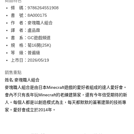
商品特色
相關說明
條 碼：9786264551908
【關於「AFTEE先享後付」】
ATM付款
AFTEE先享後付是「在收到商品之後才付款」的支付方式。 讓您購物簡單
書 號：8A000175
便利好安心！
作 者：麥塊職人組合
１．簡單：不需註冊會員、不需綁卡、不需儲值。
運送方式
譯 者：盧品霖
２．便利：只要手機號碼，簡訊認證，即可結帳。
３．安心：先確認商品／服務後，再付款。
書 系：GC遊戲頻道
全家取貨付款
規 格：菊16開(25K)
每筆NT$80，滿NT$500(含以上)免運費
【「AFTEE先享後付」結帳流程】
１．於結帳方式選擇「AFTEE先享後付」後，將跳轉至「AFTEE先享後付」
等 級：普遍級
付款後全家取貨
結帳頁面，進行簡訊認證並確認金額後，即可完成結帳。
上市日：2026/05/19
２．訂單成立數日內，您將收到繳費通知簡訊。
每筆NT$80，滿NT$500(含以上)免運費
３．收到繳費通知簡訊後14天內，點擊此簡訊中的連結，可透過四大超商／
銷售重點
ATM／網路銀行／等多元方式進行付款，方視為交易完成。
萊爾富取貨付款
※ 請注意：結帳手續完成當下不需立刻繳費，但若您需要取消訂單，請聯絡
姓名:麥塊職人組合
每筆NT$80，滿NT$500(含以上)免運費
購買商品的店家。未經商家同意取消之訂單仍視為有效，需透過AFTEE先享
麥塊職人組合是由日本Minecraft遊戲的愛好者組成的達人愛好會。
後付繳納相關費用。
會內不只有長年玩Minecraft的老練建築家，還有今年倍受期待的新
付款後萊爾富取貨
※ 交易是否成功請以「AFTEE先享後付 」之結帳頁面顯示為準，若有關於
是否繳費成功／繳費後需取消欲退款等相關疑問，請聯繫「AFTEE先享後付
人。每個人都是以創造模式為主，每天都默默的蓋著建築的技術專
每筆NT$80，滿NT$500(含以上)免運費
客戶支援中心」
https://netprotections.freshdesk.com/support/home
家。愛好會成立於2014年。
7-11取貨付款
【注意事項】
１．透過由恩沛科技股份有限公司提供之「AFTEE先享後付」服務完成之交
每筆NT$80，滿NT$500(含以上)免運費
易，需依本服務之必要範圍內提供個人資料，並將交易相關給付款項請求債
權轉讓予恩沛科技股份有限公司。