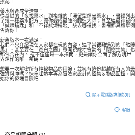
撩亂！
藥水與合成全清單：
從基礎的「夜視藥水」到複雜的「滯留型傷害藥水」，書裡列出
了幾十種藥水配方，讓你變成最強的釀造大師；甚至連最神祕的
「試煉鑰匙」和「不祥試煉鑰匙」該去哪裡找，書裡都具體舉例
告訴你！
新舊版本一次滿足：
我們不只介紹現在大家都在玩的內容，連平常很難遇到的「骷髏
馬」、甚至要在「蒼白之園」移開視線才會動的「闇樹生物」也
都包含在內。 這不僅僅是一本指南，更是讓你全面了解方塊世
界運作的唯一密碼。
想要一次解密所有神祕物品的用途，並擁有這份超越所有人的最
強資料庫嗎？快拿起這本專為冒險家設計的怪物＆物品圖鑑，開
始你的麥塊冒險吧！
顯示電腦版詳細說明
客服