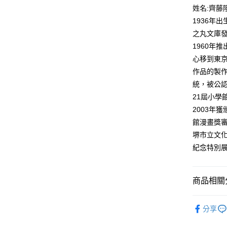
付款後全
２．訂單
姓名:齊藤
３．收到繳
每筆NT$8
1936年
／ATM／
※ 請注意
之丸文庫
萊爾富取
絡購買商品
1960年
先享後付
每筆NT$8
※ 交易是
心移到東
是否繳費成
付款後萊
作品的製
付客戶支
每筆NT$8
統，被公認
【注意事
21屆小學
7-11取貨
１．透過由
2003年
交易，需
每筆NT$8
求債權轉
館漫畫獎審
２．關於
付款後7-1
堺市立文化
https://aft
每筆NT$8
紀念特別展
３．未成
「AFTE
宅配
任。
４．使用「
每筆NT$1
商品相關分
即時審查
結果請求
國家/地區
漫畫
青
５．嚴禁
分享
形，恩沛
動。