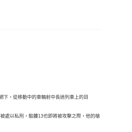
護網下，從移動中的車輛射中長途列車上的目
被處以私刑，骷髏13也即將被攻擊之際，他的槍