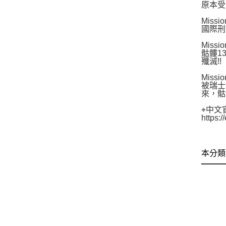
原本受
Miss
國際刑
Miss
骷髏1
殲滅!!
Miss
被瑞士
來，骷
⌖中文
https:
本分類