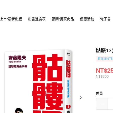
上市/最新出版
出書進度表
預購/獨家商品
優惠活動
電子書
骷髏13(
超取滿NT$
NT$2
NT$300
數量