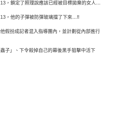
13，鎖定了照理說應該已經被目標拋棄的女人…
3，他的子彈被防彈玻璃擋了下來…!!
此他假扮成記者混入指導團內，並計劃從內部進行
「蟲子」、下令殺掉自己的幕後黑手狙擊中活下