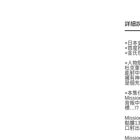
詳細
⌖日本
⌖首度
⌖金氏
⌖人物
杜克東
能射中
擁有神
是個充
⌖本集
Miss
背叛中
標…!?
Miss
骷髏1
口射出
Miss