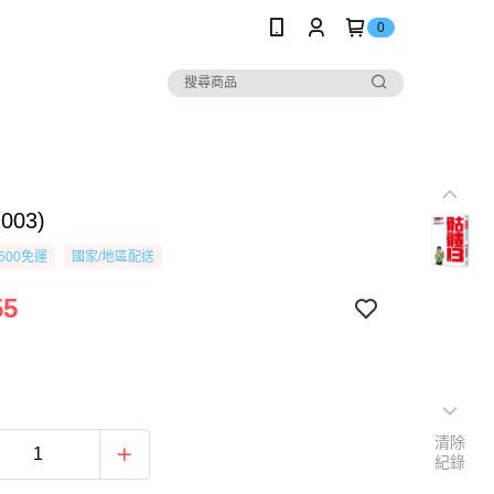
0
003)
500免運
國家/地區配送
55
清除
紀錄