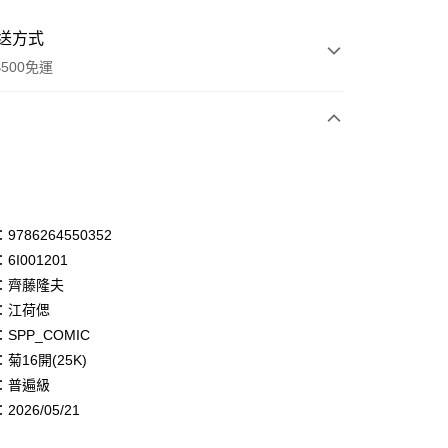
送方式
500免運
次付款
付款
享後付
786264550352
6I001201
FTEE先享後付」】
：齊藤隆夫
先享後付是「在收到商品之後才付款」的支付方式。 讓您購物簡單
心！
：江荷偲
：不需註冊會員、不需綁卡、不需儲值。
SPP_COMIC
：只要手機號碼，簡訊認證，即可結帳。
菊16開(25K)
：先確認商品／服務後，再付款。
：普遍級
付款
EE先享後付」結帳流程】
026/05/21
0，滿NT$500(含以上)免運費
方式選擇「AFTEE先享後付」後，將跳轉至「AFTEE先享後
頁面，進行簡訊認證並確認金額後，即可完成結帳。