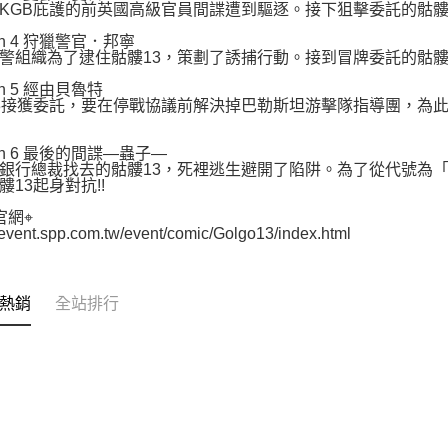
KGB庇護的前英國高級官員間諜遭到驅逐。接下狙擊委託的骷髏
ion 4 狩獵警官．邦寧
警組織為了逮住骷髏13，策劃了誘捕行動。接到冒牌委託的骷髏1
ion 5 經由貝魯特
3接獲委託，要在停戰協議前解決掉巴勒斯坦游擊隊指導團，為
ion 6 最後的間諜—蟲子—
銀行總裁找去的骷髏13，死裡逃生避開了陷阱。為了從代號為
髏13起身對抗!!
官網⌖
//event.spp.com.tw/event/comic/Golgo13/index.html
熱銷
全站排行