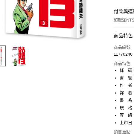
付款與運
超取滿NT$
付款方式
商品特色
信用卡一
商品編號
11770240
超商取貨
商品特色
AFTEE先
條 碼：9
相關說明
書 號：
【關於「A
作 者
ATM付款
AFTEE
便利好安
譯 者
１．簡單
書 系：
２．便利
運送方式
規 格：
３．安心
等 級
全家取貨
【「AFT
上市日：2
每筆NT$8
１．於結帳
付」結帳
銷售重點