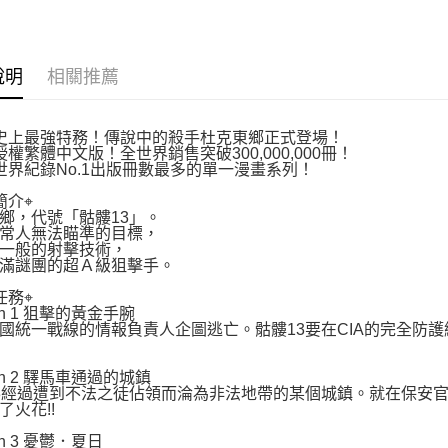
說明
相關推薦
史上最強特務！傳說中的殺手杜克東鄉正式登場！
授權繁體中文版！全世界銷售突破300,000,000冊！
世界紀錄No.1出版冊數最多的單一漫畫系列！
簡介⌖
鄉，代號「骷髏13」。
常人無法瞄準的目標，
一般的射擊技術，
滿謎團的超Ａ級狙擊手。
任務⌖
ion 1 狙擊的黃金手腕
國統一戰線的情報負責人企圖逃亡。骷髏13要在CIA的完全防
ion 2 驛馬車通過的城鎮
3經過遭到不法之徒佔領而淪為非法地帶的某個城鎮。就在保安官
了火花!!
ion 3 憂鬱．夏日