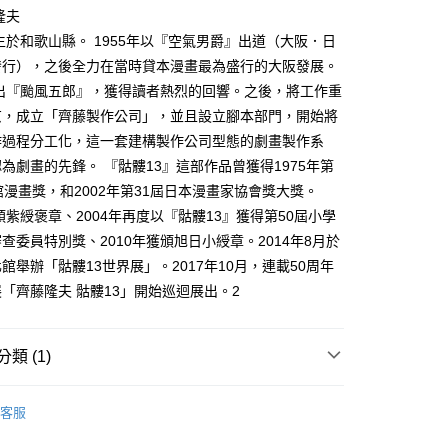
家取貨
成立數日內，您將收到繳費通知簡訊。
隆夫
費通知簡訊後14天內，點擊此簡訊中的連結，可透過四大超商
0，滿NT$500(含以上)免運費
出生於和歌山縣。 1955年以『空氣男爵』出道（大阪．日
網路銀行／等多元方式進行付款，方視為交易完成。
：結帳手續完成當下不需立刻繳費，但若您需要取消訂單，請聯
發行），之後全力在當時貸本漫畫最為盛行的大阪發展。
貨付款
的店家。未經商家同意取消之訂單仍視為有效，需透過AFTEE
推出『颱風五郎』，獲得讀者熱烈的回響。之後，將工作重
繳納相關費用。
0，滿NT$500(含以上)免運費
否成功請以「AFTEE先享後付 」之結帳頁面顯示為準，若有關於
京，成立「齊藤製作公司」，並且設立腳本部門，開始將
功／繳費後需取消欲退款等相關疑問，請聯繫「AFTEE先享後
爾富取貨
作過程分工化，這一套建構製作公司型態的劇畫製作系
援中心」
https://netprotections.freshdesk.com/support/home
0，滿NT$500(含以上)免運費
為劇畫的先鋒。 『骷髏13』這部作品曾獲得1975年第
項】
館漫畫獎，和2002年第31屆日本漫畫家協會獎大獎。
付款
恩沛科技股份有限公司提供之「AFTEE先享後付」服務完成之
獲頒紫綬褒章、2004年再度以『骷髏13』獲得第50屆小學
依本服務之必要範圍內提供個人資料，並將交易相關給付款項請
0，滿NT$500(含以上)免運費
讓予恩沛科技股份有限公司。
查委員特別獎、2010年獲頒旭日小綬章。2014年8月於
個人資料處理事宜，請瀏覽以下網址：
1取貨
館舉辦「骷髏13世界展」。2017年10月，連載50周年
ee.tw/terms/#terms3
0，滿NT$500(含以上)免運費
「齊藤隆夫 骷髏13」開始巡迴展出。2
年的使用者請事先徵得法定代理人或監護人之同意方可使用
E先享後付」，若未經同意申辦者引起之損失，本公司不負相關責
AFTEE先享後付」時，將依據個別帳號之用戶狀況，依本公司
00，滿NT$800(含以上)免運費
類 (1)
核予不同之上限額度；若仍有額度不足之情形，本公司將視審查
用戶進行身份認證。
配送
查看運費
年漫畫
一人註冊多個帳號或使用他人資訊註冊。若發現惡意使用之情
客服
科技股份有限公司將有權停止該用戶之使用額度並採取法律行