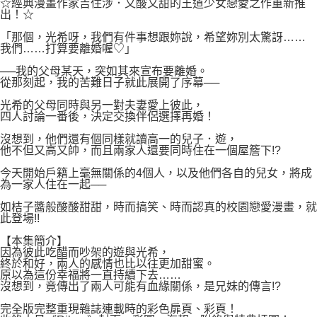
２．關於個人資料處理事宜，請瀏覽以下網址：
☆經典漫畫作家吉住涉．又酸又甜的王道少女戀愛之作重新推
每筆NT$80，滿NT$500(含以上)免運費
出！☆
https://aftee.tw/terms/#terms3
３．未成年的使用者請事先徵得法定代理人或監護人之同意方可使用
宅配
「那個，光希呀，我們有件事想跟妳說，希望妳別太驚訝……
「AFTEE先享後付」，若未經同意申辦者引起之損失，本公司不負相關責
我們……打算要離婚喔♡」
任。
每筆NT$100，滿NT$800(含以上)免運費
４．使用「AFTEE先享後付」時，將依據個別帳號之用戶狀況，依本公司即
──我的父母某天，突如其來宣布要離婚。
時審查核予不同之上限額度；若仍有額度不足之情形，本公司將視審查結果
國家/地區配送
查看運費
從那刻起，我的苦難日子就此展開了序幕──
請求用戶進行身份認證。
５．嚴禁一人註冊多個帳號或使用他人資訊註冊。若發現惡意使用之情形，
光希的父母同時與另一對夫妻愛上彼此，
四人討論一番後，決定交換伴侶選擇再婚！
恩沛科技股份有限公司將有權停止該用戶之使用額度並採取法律行動。
沒想到，他們還有個同樣就讀高一的兒子．遊，
他不但又高又帥，而且兩家人還要同時住在一個屋簷下!?
今天開始戶籍上毫無關係的4個人，以及他們各自的兒女，將成
為一家人住在一起──
如桔子醬般酸酸甜甜，時而搞笑、時而認真的校園戀愛漫畫，就
此登場!!
【本集簡介】
因為彼此吃醋而吵架的遊與光希，
終於和好，兩人的感情也比以往更加甜蜜。
原以為這份幸福將一直持續下去……
沒想到，竟傳出了兩人可能有血緣關係，是兄妹的傳言!?
完全版完整重現雜誌連載時的彩色扉頁、彩頁！