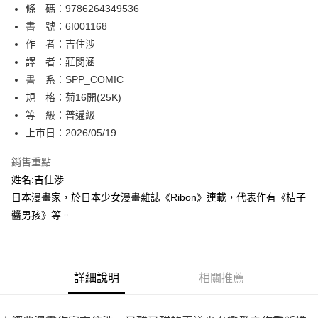
條 碼：9786264349536
【關於「AFTEE先享後付」】
ATM付款
AFTEE先享後付是「在收到商品之後才付款」的支付方式。 讓您購物簡單
書 號：6I001168
便利好安心！
作 者：吉住渉
１．簡單：不需註冊會員、不需綁卡、不需儲值。
運送方式
譯 者：莊閔涵
２．便利：只要手機號碼，簡訊認證，即可結帳。
３．安心：先確認商品／服務後，再付款。
書 系：SPP_COMIC
全家取貨付款
規 格：菊16開(25K)
每筆NT$80，滿NT$500(含以上)免運費
【「AFTEE先享後付」結帳流程】
１．於結帳方式選擇「AFTEE先享後付」後，將跳轉至「AFTEE先享後付」
等 級：普遍級
付款後全家取貨
結帳頁面，進行簡訊認證並確認金額後，即可完成結帳。
上市日：2026/05/19
２．訂單成立數日內，您將收到繳費通知簡訊。
每筆NT$80，滿NT$500(含以上)免運費
３．收到繳費通知簡訊後14天內，點擊此簡訊中的連結，可透過四大超商／
銷售重點
ATM／網路銀行／等多元方式進行付款，方視為交易完成。
萊爾富取貨付款
※ 請注意：結帳手續完成當下不需立刻繳費，但若您需要取消訂單，請聯絡
姓名:吉住渉
每筆NT$80，滿NT$500(含以上)免運費
購買商品的店家。未經商家同意取消之訂單仍視為有效，需透過AFTEE先享
日本漫畫家，於日本少女漫畫雜誌《Ribon》連載，代表作有《桔子
後付繳納相關費用。
醬男孩》等。
付款後萊爾富取貨
※ 交易是否成功請以「AFTEE先享後付 」之結帳頁面顯示為準，若有關於
是否繳費成功／繳費後需取消欲退款等相關疑問，請聯繫「AFTEE先享後付
每筆NT$80，滿NT$500(含以上)免運費
客戶支援中心」
https://netprotections.freshdesk.com/support/home
7-11取貨付款
【注意事項】
詳細說明
相關推薦
１．透過由恩沛科技股份有限公司提供之「AFTEE先享後付」服務完成之交
每筆NT$80，滿NT$500(含以上)免運費
易，需依本服務之必要範圍內提供個人資料，並將交易相關給付款項請求債
權轉讓予恩沛科技股份有限公司。
付款後7-11取貨