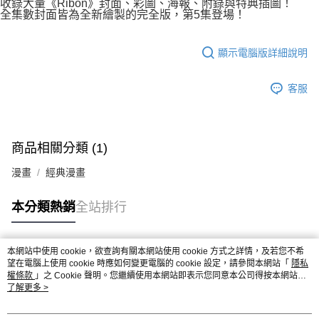
收錄大量《Ribon》封面、彩圖、海報、附錄與特典插圖！
全集數封面皆為全新繪製的完全版，第5集登場！
顯示電腦版詳細說明
客服
商品相關分類 (1)
漫畫
經典漫畫
本分類熱銷
全站排行
本網站中使用 cookie，欲查詢有關本網站使用 cookie 方式之詳情，及若您不希
熱門標籤
望在電腦上使用 cookie 時應如何變更電腦的 cookie 設定，請參閱本網站「
隱私
權條款
」之 Cookie 聲明。您繼續使用本網站即表示您同意本公司得按本網站使
用條款之 Cookie 聲明使用 cookie。
了解更多 >