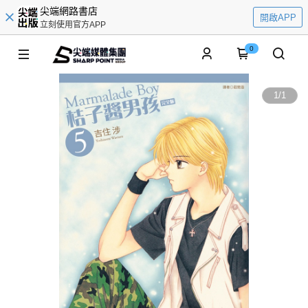
尖端網路書店
開啟APP
立刻使用官方APP
0
1
/
1