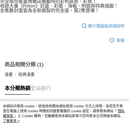
完全版完整重現雜誌連載時的彩色扉頁、彩頁！
收錄大量《Ribon》封面、彩圖、海報、附錄與特典插圖！
全集數封面皆為全新繪製的完全版，第2集登場！
顯示電腦版詳細說明
客服
商品相關分類 (1)
漫畫
經典漫畫
本分類熱銷
全站排行
本網站中使用 cookie，欲查詢有關本網站使用 cookie 方式之詳情，及若您不希
熱門標籤
望在電腦上使用 cookie 時應如何變更電腦的 cookie 設定，請參閱本網站「
隱私
權條款
」之 Cookie 聲明。您繼續使用本網站即表示您同意本公司得按本網站使
用條款之 Cookie 聲明使用 cookie。
了解更多 >