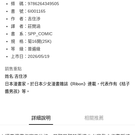
條 碼：9786264349505
【關於「AFTEE先享後付」】
ATM付款
AFTEE先享後付是「在收到商品之後才付款」的支付方式。 讓您購物簡單
書 號：6I001165
便利好安心！
作 者：吉住渉
１．簡單：不需註冊會員、不需綁卡、不需儲值。
運送方式
譯 者：莊閔涵
２．便利：只要手機號碼，簡訊認證，即可結帳。
３．安心：先確認商品／服務後，再付款。
書 系：SPP_COMIC
全家取貨付款
規 格：菊16開(25K)
每筆NT$80，滿NT$500(含以上)免運費
【「AFTEE先享後付」結帳流程】
１．於結帳方式選擇「AFTEE先享後付」後，將跳轉至「AFTEE先享後付」
等 級：普遍級
付款後全家取貨
結帳頁面，進行簡訊認證並確認金額後，即可完成結帳。
上市日：2026/05/19
２．訂單成立數日內，您將收到繳費通知簡訊。
每筆NT$80，滿NT$500(含以上)免運費
３．收到繳費通知簡訊後14天內，點擊此簡訊中的連結，可透過四大超商／
銷售重點
ATM／網路銀行／等多元方式進行付款，方視為交易完成。
萊爾富取貨付款
※ 請注意：結帳手續完成當下不需立刻繳費，但若您需要取消訂單，請聯絡
姓名:吉住渉
每筆NT$80，滿NT$500(含以上)免運費
購買商品的店家。未經商家同意取消之訂單仍視為有效，需透過AFTEE先享
日本漫畫家，於日本少女漫畫雜誌《Ribon》連載，代表作有《桔子
後付繳納相關費用。
醬男孩》等。
付款後萊爾富取貨
※ 交易是否成功請以「AFTEE先享後付 」之結帳頁面顯示為準，若有關於
是否繳費成功／繳費後需取消欲退款等相關疑問，請聯繫「AFTEE先享後付
每筆NT$80，滿NT$500(含以上)免運費
客戶支援中心」
https://netprotections.freshdesk.com/support/home
7-11取貨付款
【注意事項】
詳細說明
相關推薦
１．透過由恩沛科技股份有限公司提供之「AFTEE先享後付」服務完成之交
每筆NT$80，滿NT$500(含以上)免運費
易，需依本服務之必要範圍內提供個人資料，並將交易相關給付款項請求債
權轉讓予恩沛科技股份有限公司。
付款後7-11取貨