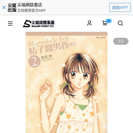
尖端網路書店
開啟APP
立刻使用官方APP
0
1
/
1