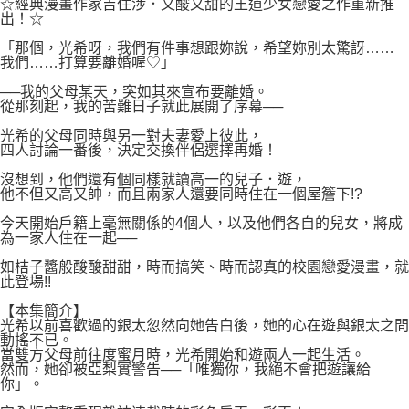
２．關於個人資料處理事宜，請瀏覽以下網址：
☆經典漫畫作家吉住涉．又酸又甜的王道少女戀愛之作重新推
每筆NT$80，滿NT$500(含以上)免運費
出！☆
https://aftee.tw/terms/#terms3
３．未成年的使用者請事先徵得法定代理人或監護人之同意方可使用
宅配
「那個，光希呀，我們有件事想跟妳說，希望妳別太驚訝……
「AFTEE先享後付」，若未經同意申辦者引起之損失，本公司不負相關責
我們……打算要離婚喔♡」
任。
每筆NT$100，滿NT$800(含以上)免運費
４．使用「AFTEE先享後付」時，將依據個別帳號之用戶狀況，依本公司即
──我的父母某天，突如其來宣布要離婚。
時審查核予不同之上限額度；若仍有額度不足之情形，本公司將視審查結果
國家/地區配送
查看運費
從那刻起，我的苦難日子就此展開了序幕──
請求用戶進行身份認證。
５．嚴禁一人註冊多個帳號或使用他人資訊註冊。若發現惡意使用之情形，
光希的父母同時與另一對夫妻愛上彼此，
四人討論一番後，決定交換伴侶選擇再婚！
恩沛科技股份有限公司將有權停止該用戶之使用額度並採取法律行動。
沒想到，他們還有個同樣就讀高一的兒子．遊，
他不但又高又帥，而且兩家人還要同時住在一個屋簷下!?
今天開始戶籍上毫無關係的4個人，以及他們各自的兒女，將成
為一家人住在一起──
如桔子醬般酸酸甜甜，時而搞笑、時而認真的校園戀愛漫畫，就
此登場!!
【本集簡介】
光希以前喜歡過的銀太忽然向她告白後，她的心在遊與銀太之間
動搖不已。
當雙方父母前往度蜜月時，光希開始和遊兩人一起生活。
然而，她卻被亞梨實警告──「唯獨你，我絕不會把遊讓給
你」。