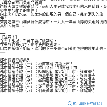
找尋攀登雪山失蹤的親屬！
由於天氣突然變得惡劣，兩組人馬只能找尋附近的木屋避難，竟
發生更加離奇的事件！
向上爬升的水壺、如鬼魅般出現的另一個自己、離奇消失的旅
伴！
究竟這座雪山埋藏著什麼祕密，一九九一年登山隊的失蹤背後的
真相究竟是……
──
【注意！】
在雪山旅遊，千萬不要打破禁忌，
在天氣變惡劣時，也不要四處亂走。
因為你永遠不知道，踏出的下一步是否朝著更危險的境地走去。
──
都市傳說奇譚系列
都市傳說奇譚（一）：地庫牢籠 詭譎上市！
都市傳說奇譚（二）：雪山禁忌 4/16驚疑上市！
都市傳說奇譚（三）：時間囚徒 預定5月上市，敬請期待
都市傳說奇譚（四）：海島夢境 預定6月上市，敬請期待
都市傳說奇譚（五）：遊戲匿蹤 預定6月上市，敬請期待
都市傳說奇譚（六）：真實妄想 預定7月上市，敬請期待
都市傳說奇譚（七）：死亡待定 預定8月上市，敬請期待
都市傳說奇譚（八）：刺殺循環 預定9月上市，敬請期待
顯示電腦版詳細說明