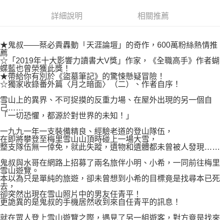
付款後7-11取貨
２．關於個人資料處理事宜，請瀏覽以下網址：
每筆NT$80，滿NT$500(含以上)免運費
詳細說明
相關推薦
https://aftee.tw/terms/#terms3
３．未成年的使用者請事先徵得法定代理人或監護人之同意方可使用
宅配
「AFTEE先享後付」，若未經同意申辦者引起之損失，本公司不負相關責
任。
★鬼叔——蔡必貴轟動「天涯論壇」的奇作，600萬粉絲熱情推
每筆NT$100，滿NT$800(含以上)免運費
４．使用「AFTEE先享後付」時，將依據個別帳號之用戶狀況，依本公司即
薦
☆「2019年十大影響力讀書大V獎」作家，《全職高手》作者蝴
時審查核予不同之上限額度；若仍有額度不足之情形，本公司將視審查結果
國家/地區配送
查看運費
蝶藍也曾榮獲此獎！
請求用戶進行身份認證。
★帶給你有別於《盜墓筆記》的驚悚懸疑冒險！
５．嚴禁一人註冊多個帳號或使用他人資訊註冊。若發現惡意使用之情形，
☆獨家收錄番外篇〈月之暗面〉（二）、作者自序！
恩沛科技股份有限公司將有權停止該用戶之使用額度並採取法律行動。
雪山上的異界、不可捉摸的反重力場、在屋外出現的另一個自
己……
「一切恐懼，都源於對世界的未知！」
一九九一年一支裝備精良、經驗老道的登山隊伍，
在即將攀登至梅里雪山山頂時碰上一場大雪，
整支隊伍無一倖免，就此失蹤，遺物和遺體都未曾被人發現……
鬼叔與水哥在網路上招募了兩名旅伴小明、小希，一同前往梅里
雪山遊覽。
本以為只是單純的旅遊，卻未曾想到小希的目標竟是找尋本已死
去，
卻突然出現在雪山照片中的男友任青平！
更詭異的是鬼叔的手機居然收到來自任青平的訊息！
就在眾人登上雪山遊覽之際，遇見了另一組遊客，對方竟是找來