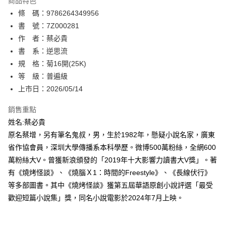
商品特色
相關說明
條 碼：9786264349956
【關於「AFTEE先享後付」】
ATM付款
AFTEE先享後付是「在收到商品之後才付款」的支付方式。 讓您購物簡單
書 號：7Z000281
便利好安心！
作 者：蔡必貴
１．簡單：不需註冊會員、不需綁卡、不需儲值。
運送方式
書 系：逆思流
２．便利：只要手機號碼，簡訊認證，即可結帳。
３．安心：先確認商品／服務後，再付款。
規 格：菊16開(25K)
全家取貨付款
等 級：普遍級
每筆NT$80，滿NT$500(含以上)免運費
【「AFTEE先享後付」結帳流程】
１．於結帳方式選擇「AFTEE先享後付」後，將跳轉至「AFTEE先享後付」
上市日：2026/05/14
付款後全家取貨
結帳頁面，進行簡訊認證並確認金額後，即可完成結帳。
２．訂單成立數日內，您將收到繳費通知簡訊。
銷售重點
每筆NT$80，滿NT$500(含以上)免運費
３．收到繳費通知簡訊後14天內，點擊此簡訊中的連結，可透過四大超商／
姓名:蔡必貴
ATM／網路銀行／等多元方式進行付款，方視為交易完成。
萊爾富取貨付款
※ 請注意：結帳手續完成當下不需立刻繳費，但若您需要取消訂單，請聯絡
原名蔡增，另有筆名鬼叔，男，生於1982年，懸疑小說名家，廣東
每筆NT$80，滿NT$500(含以上)免運費
購買商品的店家。未經商家同意取消之訂單仍視為有效，需透過AFTEE先享
省作協會員，深圳大學傳播系本科學歷。微博500萬粉絲，全網600
後付繳納相關費用。
萬粉絲大V。曾獲新浪頒發的「2019年十大影響力讀書大V獎」。著
付款後萊爾富取貨
※ 交易是否成功請以「AFTEE先享後付 」之結帳頁面顯示為準，若有關於
是否繳費成功／繳費後需取消欲退款等相關疑問，請聯繫「AFTEE先享後付
有《燒烤怪談》、《燒腦Ｘ1：時間的Freestyle》、《長線伏行》
每筆NT$80，滿NT$500(含以上)免運費
客戶支援中心」
https://netprotections.freshdesk.com/support/home
等多部圖書。其中《燒烤怪談》獲第五屆華語原創小說評選「最受
7-11取貨付款
歡迎短篇小說集」獎，同名小說電影於2024年7月上映。
【注意事項】
１．透過由恩沛科技股份有限公司提供之「AFTEE先享後付」服務完成之交
每筆NT$80，滿NT$500(含以上)免運費
易，需依本服務之必要範圍內提供個人資料，並將交易相關給付款項請求債
權轉讓予恩沛科技股份有限公司。