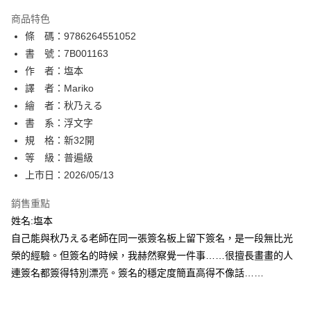
AFTEE先享後付
商品特色
相關說明
條 碼：9786264551052
【關於「AFTEE先享後付」】
ATM付款
AFTEE先享後付是「在收到商品之後才付款」的支付方式。 讓您購物簡單
書 號：7B001163
便利好安心！
作 者：塩本
１．簡單：不需註冊會員、不需綁卡、不需儲值。
運送方式
譯 者：Mariko
２．便利：只要手機號碼，簡訊認證，即可結帳。
３．安心：先確認商品／服務後，再付款。
繪 者：秋乃える
全家取貨付款
書 系：浮文字
每筆NT$80，滿NT$500(含以上)免運費
【「AFTEE先享後付」結帳流程】
１．於結帳方式選擇「AFTEE先享後付」後，將跳轉至「AFTEE先享後付」
規 格：新32開
付款後全家取貨
結帳頁面，進行簡訊認證並確認金額後，即可完成結帳。
等 級：普遍級
２．訂單成立數日內，您將收到繳費通知簡訊。
每筆NT$80，滿NT$500(含以上)免運費
上市日：2026/05/13
３．收到繳費通知簡訊後14天內，點擊此簡訊中的連結，可透過四大超商／
ATM／網路銀行／等多元方式進行付款，方視為交易完成。
萊爾富取貨付款
※ 請注意：結帳手續完成當下不需立刻繳費，但若您需要取消訂單，請聯絡
銷售重點
每筆NT$80，滿NT$500(含以上)免運費
購買商品的店家。未經商家同意取消之訂單仍視為有效，需透過AFTEE先享
姓名:塩本
後付繳納相關費用。
自己能與秋乃える老師在同一張簽名板上留下簽名，是一段無比光
付款後萊爾富取貨
※ 交易是否成功請以「AFTEE先享後付 」之結帳頁面顯示為準，若有關於
是否繳費成功／繳費後需取消欲退款等相關疑問，請聯繫「AFTEE先享後付
榮的經驗。但簽名的時候，我赫然察覺一件事……很擅長畫畫的人
每筆NT$80，滿NT$500(含以上)免運費
客戶支援中心」
https://netprotections.freshdesk.com/support/home
連簽名都簽得特別漂亮。簽名的穩定度簡直高得不像話……
7-11取貨付款
【注意事項】
１．透過由恩沛科技股份有限公司提供之「AFTEE先享後付」服務完成之交
每筆NT$80，滿NT$500(含以上)免運費