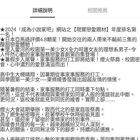
易，需依本服務之必要範圍內提供個人資料，並將交易相關給付款項請求債
權轉讓予恩沛科技股份有限公司。
付款後7-11取貨
詳細說明
相關推薦
２．關於個人資料處理事宜，請瀏覽以下網址：
每筆NT$80，滿NT$500(含以上)免運費
https://aftee.tw/terms/#terms3
３．未成年的使用者請事先徵得法定代理人或監護人之同意方可使用
宅配
★2024「成為小說家吧」網站之【現實戀愛題材】年度排名第
「AFTEE先享後付」，若未經同意申辦者引起之損失，本公司不負相關責
一名！
任。
每筆NT$100，滿NT$800(含以上)免運費
★日本亞馬遜評價4.8顆星！開始交往的兩人帶來不輸前三集的
４．使用「AFTEE先享後付」時，將依據個別帳號之用戶狀況，依本公司即
酸甜戀愛體驗！
時審查核予不同之上限額度；若仍有額度不足之情形，本公司將視審查結果
國家/地區配送
查看運費
★墜入愛河的校園第一美少女X全力呵護女友的理想系男子~令
請求用戶進行身份認證。
人怦然心動的家事服務戀愛喜劇第四集登場！
５．嚴禁一人註冊多個帳號或使用他人資訊註冊。若發現惡意使用之情形，
★暑假步入尾聲，家事服務的打工即將結束！煙火祭典、校園密
恩沛科技股份有限公司將有權停止該用戶之使用額度並採取法律行動。
會，心中濃烈的愛意滿溢而出！
高中生大槻晴翔，因暑期從事家事服務的打工，
與學園第一美少女──東條綾香發展出超越友情的情愫。
隨著暑假的結束，家事服務的打工同時畫下句點。
然而，這並不代表晴翔與東條家如同家人般的情誼就此中斷。
更何況，返校後就能見到同班的綾香。實際上卻……
煙火大會延期舉辦，取而代之的是家庭版祭典。
為了避免祕密曝光，趁著學校午休時偷偷見面。
甚至，還迎來了留宿於東條家的特別事件……
與綾香共度的每一天，越來越繽紛又叫人深刻。
兩人的關係，如同無法停下的腳步，持續向前邁進。
令人害臊卻又怦然心動的家事服務戀愛喜劇，第四集甜蜜登場！