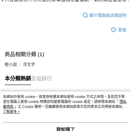
顯示電腦版詳細說明
客服
商品相關分類 (1)
輕小說
浮文字
本分類熱銷
全站排行
本網站中使用 cookie，欲查詢有關本網站使用 cookie 方式之詳情，及若您不希
熱門標籤
望在電腦上使用 cookie 時應如何變更電腦的 cookie 設定，請參閱本網站「
隱私
權條款
」之 Cookie 聲明。您繼續使用本網站即表示您同意本公司得按本網站使
用條款之 Cookie 聲明使用 cookie。
了解更多 >
我知道了