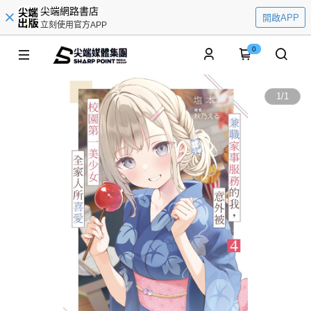
尖端網路書店
開啟APP
立刻使用官方APP
0
1
/
1