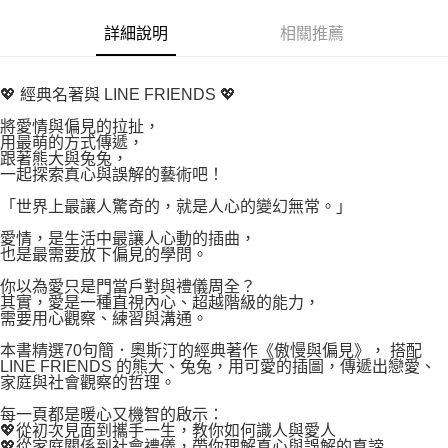
易，需依本服務之必要範圍內提供個人資料，並將交易相關給付款項請求債
權轉讓予恩沛科技股份有限公司。
付款後7-11取貨
詳細說明
相關推薦
２．關於個人資料處理事宜，請瀏覽以下網址：
每筆NT$80，滿NT$500(含以上)免運費
https://aftee.tw/terms/#terms3
３．未成年的使用者請事先徵得法定代理人或監護人之同意方可使用
宅配
💖 經典名著與 LINE FRIENDS 💖
「AFTEE先享後付」，若未經同意申辦者引起之損失，本公司不負相關責
任。
每筆NT$100，滿NT$800(含以上)免運費
將愛情與偏見的拉扯，
４．使用「AFTEE先享後付」時，將依據個別帳號之用戶狀況，依本公司即
用最萌的方式傳遞，
時審查核予不同之上限額度；若仍有額度不足之情形，本公司將視審查結果
國家/地區配送
查看運費
跟著熊大與兔兔，
請求用戶進行身份認證。
一起探索真心與誤解的藝術吧！
５．嚴禁一人註冊多個帳號或使用他人資訊註冊。若發現惡意使用之情形，
恩沛科技股份有限公司將有權停止該用戶之使用額度並採取法律行動。
「世界上最讓人驚奇的，就是人心的變幻無常。」
愛情，是生活中最讓人心動的插曲，
也是最需要放下偏見的學問。
你以為愛只是門當戶對與禮儀周全？
其實，愛是一種直視內心、超越階級的能力，
需要用心觀察、練習與溝通。
本書精選70句簡．奧斯汀的經典著作《傲慢與偏見》， 搭配
LINE FRIENDS 的熊大、兔兔，用可愛的插圖，傳遞出戀愛、
家庭與社會觀察的哲理。
每一頁都是暖心又機智的啟示：
💖從初次見面到攜手一生，教你如何識人與愛人
💖從家庭關係到社會禮儀，帶你理解真心與誤解的真諦