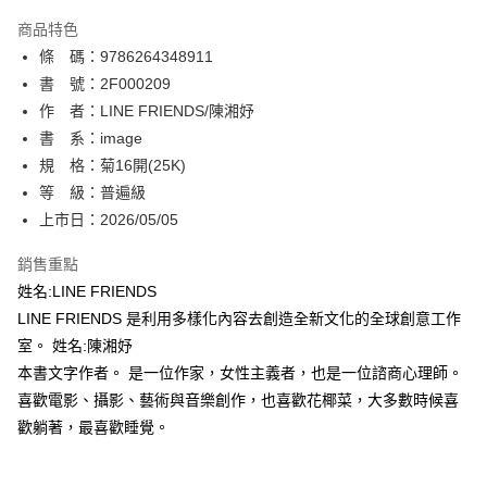
AFTEE先享後付
商品特色
相關說明
條 碼：9786264348911
【關於「AFTEE先享後付」】
ATM付款
AFTEE先享後付是「在收到商品之後才付款」的支付方式。 讓您購物簡單
書 號：2F000209
便利好安心！
作 者：LINE FRIENDS/陳湘妤
１．簡單：不需註冊會員、不需綁卡、不需儲值。
運送方式
書 系：image
２．便利：只要手機號碼，簡訊認證，即可結帳。
３．安心：先確認商品／服務後，再付款。
規 格：菊16開(25K)
全家取貨付款
等 級：普遍級
每筆NT$80，滿NT$500(含以上)免運費
【「AFTEE先享後付」結帳流程】
１．於結帳方式選擇「AFTEE先享後付」後，將跳轉至「AFTEE先享後付」
上市日：2026/05/05
付款後全家取貨
結帳頁面，進行簡訊認證並確認金額後，即可完成結帳。
２．訂單成立數日內，您將收到繳費通知簡訊。
銷售重點
每筆NT$80，滿NT$500(含以上)免運費
３．收到繳費通知簡訊後14天內，點擊此簡訊中的連結，可透過四大超商／
姓名:LINE FRIENDS
ATM／網路銀行／等多元方式進行付款，方視為交易完成。
萊爾富取貨付款
※ 請注意：結帳手續完成當下不需立刻繳費，但若您需要取消訂單，請聯絡
LINE FRIENDS 是利用多樣化內容去創造全新文化的全球創意工作
每筆NT$80，滿NT$500(含以上)免運費
購買商品的店家。未經商家同意取消之訂單仍視為有效，需透過AFTEE先享
室。 姓名:陳湘妤
後付繳納相關費用。
本書文字作者。 是一位作家，女性主義者，也是一位諮商心理師。
付款後萊爾富取貨
※ 交易是否成功請以「AFTEE先享後付 」之結帳頁面顯示為準，若有關於
是否繳費成功／繳費後需取消欲退款等相關疑問，請聯繫「AFTEE先享後付
喜歡電影、攝影、藝術與音樂創作，也喜歡花椰菜，大多數時候喜
每筆NT$80，滿NT$500(含以上)免運費
客戶支援中心」
https://netprotections.freshdesk.com/support/home
歡躺著，最喜歡睡覺。
7-11取貨付款
【注意事項】
１．透過由恩沛科技股份有限公司提供之「AFTEE先享後付」服務完成之交
每筆NT$80，滿NT$500(含以上)免運費