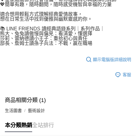
💖簡單有趣，隨時翻閱，隨時感受機智與幸福的力量
適合想用輕鬆方式理解經典愛情故事，
想在日常生活中找到優雅與幽默靈感的你。
📚 LINE FRIENDS 讀經典語錄系列｜系列作品｜
熊大、兔兔讀傲慢與偏見：看清愛，懂選擇
莎莉、雷納德讀小王子：重拾初心與責任
部長、詹姆士讀孫子兵法：不戰，贏在職場
顯示電腦版詳細說明
客服
商品相關分類 (1)
生活圖書
藝術設計
本分類熱銷
全站排行