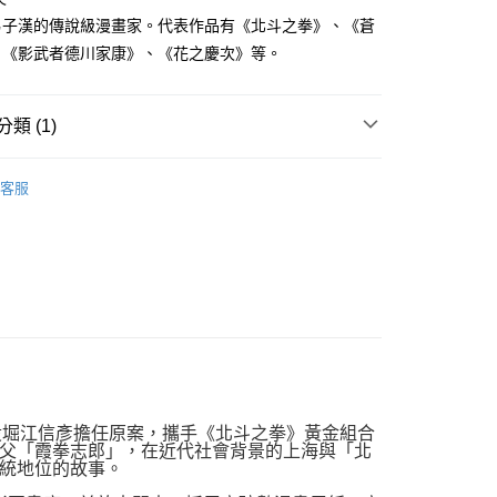
費通知簡訊後14天內，點擊此簡訊中的連結，可透過四大超商
0，滿NT$500(含以上)免運費
男子漢的傳說級漫畫家。代表作品有《北斗之拳》、《蒼
網路銀行／等多元方式進行付款，方視為交易完成。
：結帳手續完成當下不需立刻繳費，但若您需要取消訂單，請聯
、《影武者德川家康》、《花之慶次》等。
貨付款
的店家。未經商家同意取消之訂單仍視為有效，需透過AFTEE
繳納相關費用。
0，滿NT$500(含以上)免運費
否成功請以「AFTEE先享後付 」之結帳頁面顯示為準，若有關於
類 (1)
功／繳費後需取消欲退款等相關疑問，請聯繫「AFTEE先享後
爾富取貨
援中心」
https://netprotections.freshdesk.com/support/home
0，滿NT$500(含以上)免運費
典漫畫
項】
客服
付款
恩沛科技股份有限公司提供之「AFTEE先享後付」服務完成之
依本服務之必要範圍內提供個人資料，並將交易相關給付款項請
0，滿NT$500(含以上)免運費
讓予恩沛科技股份有限公司。
個人資料處理事宜，請瀏覽以下網址：
1取貨
ee.tw/terms/#terms3
0，滿NT$500(含以上)免運費
年的使用者請事先徵得法定代理人或監護人之同意方可使用
E先享後付」，若未經同意申辦者引起之損失，本公司不負相關責
AFTEE先享後付」時，將依據個別帳號之用戶狀況，依本公司
00，滿NT$800(含以上)免運費
核予不同之上限額度；若仍有額度不足之情形，本公司將視審查
用戶進行身份認證。
配送
查看運費
一人註冊多個帳號或使用他人資訊註冊。若發現惡意使用之情
締役堀江信彥擔任原案，攜手《北斗之拳》黃金組合
科技股份有限公司將有權停止該用戶之使用額度並採取法律行
父「霞拳志郎」，在近代社會背景的上海與「北
統地位的故事。