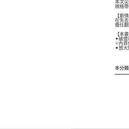
本次尖
規格帶
【劇情
在失去
擔任翻
【本書
✦破億
✧內頁
✦放大
本分類