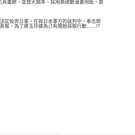
精選彩頁畫廊，並放大開本、採用高磅數漫畫用紙，高
決定投奔日軍。在與日本軍方的談判中，拳志郎
青幫，為了將玉玲據為己有開始採取行動……!?