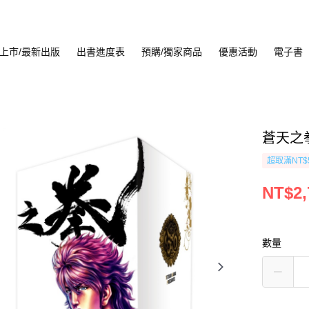
上市/最新出版
出書進度表
預購/獨家商品
優惠活動
電子書
蒼天之拳
超取滿NT$
NT$2,
數量