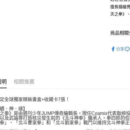
３．收到繳
每筆NT$8
擅長描繪
／ATM／
※ 請注意
天之拳》
萊爾富取
絡購買商品
先享後付
每筆NT$8
※ 交易是
商品相關分
是否繳費成
付款後萊
付客戶支
每筆NT$8
漫畫
經
【注意事
分享
7-11取貨
１．透過由
交易，需
每筆NT$8
求債權轉
２．關於
付款後7-1
https://aft
每筆NT$8
３．未成
說明
相關推薦
「AFTE
宅配
任。
４．使用「
每筆NT$1
定全球獨家精裝書盒+收藏卡7張！
即時審查
結果請求
國家/地區
續．神．緣】
５．嚴禁
之拳》是由週刊少年JUMP傳奇編輯長，現任Coamix代表取
形，恩沛
以及武論尊打造核災發生前的《北斗神拳》繼承人，拳四郎的伯
動。
拳」、「北斗曹家拳」和「北斗劉家拳」戰鬥以維持北斗神拳正