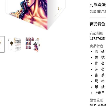
付款與運
超取滿NT$
付款方式
商品特色
信用卡一
商品編號
11727625
超商取貨
商品特色
AFTEE先
條 碼：9
相關說明
書 號：
【關於「A
作 者
ATM付款
AFTEE
便利好安
譯 者
１．簡單
書 系：
２．便利
運送方式
規 格：
３．安心
等 級
全家取貨
【「AFT
上市日：2
每筆NT$8
１．於結帳
付」結帳
銷售重點
付款後全
２．訂單
姓名:原哲