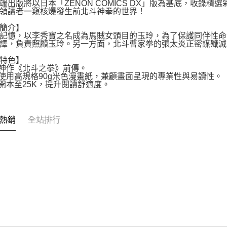
端出版將以日本「ZENON COMICS DX」版為基底，收錄
領讀者一窺核爆發生前北斗神拳的世界！
簡介】
記憶，以李秀寶之名成為馬賊女頭目的玉玲，為了保護同伴性命
譯，負責照顧玉玲。另一方面，北斗曹家拳的張太炎正密謀殲滅
特色】
神作《北斗之拳》前傳。
使用高規格90g米色漫畫紙，兼顧畫面呈現的專業性與易讀性。
開本至25K，提升閱讀舒適度。
熱銷
全站排行