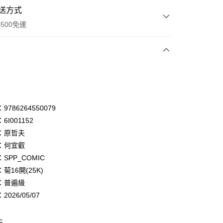
送方式
500免運
次付款
付款
享後付
786264550079
6I001152
FTEE先享後付」】
：原哲夫
先享後付是「在收到商品之後才付款」的支付方式。 讓您購物簡單
心！
：何宜叡
：不需註冊會員、不需綁卡、不需儲值。
SPP_COMIC
：只要手機號碼，簡訊認證，即可結帳。
菊16開(25K)
：先確認商品／服務後，再付款。
：普遍級
付款
EE先享後付」結帳流程】
026/05/07
0，滿NT$500(含以上)免運費
方式選擇「AFTEE先享後付」後，將跳轉至「AFTEE先享後
頁面，進行簡訊認證並確認金額後，即可完成結帳。
家取貨
成立數日內，您將收到繳費通知簡訊。
夫