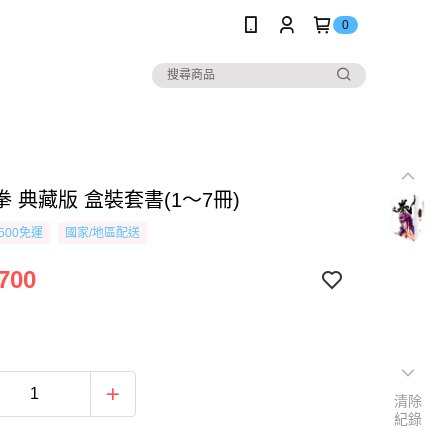
0
 典藏版 盒裝套書(1～7冊)
500免運
國家/地區配送
700
清除
紀錄