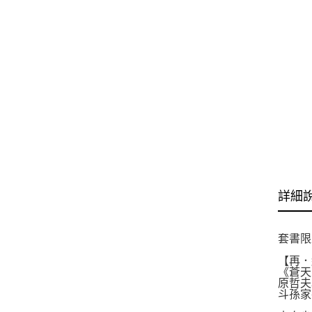
詳細
套書限
【再．
《蒼天
原哲夫
斗孫家