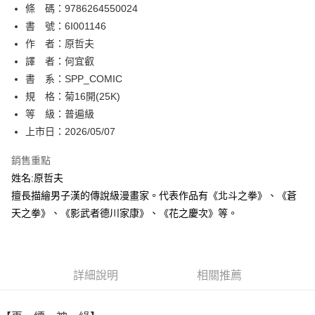
條 碼：9786264550024
【關於「AFTEE先享後付」】
ATM付款
AFTEE先享後付是「在收到商品之後才付款」的支付方式。 讓您購物簡單
書 號：6I001146
便利好安心！
作 者：原哲夫
１．簡單：不需註冊會員、不需綁卡、不需儲值。
運送方式
譯 者：何宜叡
２．便利：只要手機號碼，簡訊認證，即可結帳。
３．安心：先確認商品／服務後，再付款。
書 系：SPP_COMIC
全家取貨付款
規 格：菊16開(25K)
每筆NT$80，滿NT$500(含以上)免運費
【「AFTEE先享後付」結帳流程】
１．於結帳方式選擇「AFTEE先享後付」後，將跳轉至「AFTEE先享後付」
等 級：普遍級
付款後全家取貨
結帳頁面，進行簡訊認證並確認金額後，即可完成結帳。
上市日：2026/05/07
２．訂單成立數日內，您將收到繳費通知簡訊。
每筆NT$80，滿NT$500(含以上)免運費
３．收到繳費通知簡訊後14天內，點擊此簡訊中的連結，可透過四大超商／
銷售重點
ATM／網路銀行／等多元方式進行付款，方視為交易完成。
萊爾富取貨付款
※ 請注意：結帳手續完成當下不需立刻繳費，但若您需要取消訂單，請聯絡
姓名:原哲夫
每筆NT$80，滿NT$500(含以上)免運費
購買商品的店家。未經商家同意取消之訂單仍視為有效，需透過AFTEE先享
擅長描繪男子漢的傳說級漫畫家。代表作品有《北斗之拳》、《蒼
後付繳納相關費用。
天之拳》、《影武者德川家康》、《花之慶次》等。
付款後萊爾富取貨
※ 交易是否成功請以「AFTEE先享後付 」之結帳頁面顯示為準，若有關於
是否繳費成功／繳費後需取消欲退款等相關疑問，請聯繫「AFTEE先享後付
每筆NT$80，滿NT$500(含以上)免運費
客戶支援中心」
https://netprotections.freshdesk.com/support/home
7-11取貨付款
【注意事項】
詳細說明
相關推薦
１．透過由恩沛科技股份有限公司提供之「AFTEE先享後付」服務完成之交
每筆NT$80，滿NT$500(含以上)免運費
易，需依本服務之必要範圍內提供個人資料，並將交易相關給付款項請求債
權轉讓予恩沛科技股份有限公司。
付款後7-11取貨