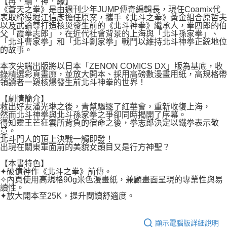
【再．續．神．緣】
２．關於個人資料處理事宜，請瀏覽以下網址：
每筆NT$80，滿NT$500(含以上)免運費
《蒼天之拳》是由週刊少年JUMP傳奇編輯長，現任Coamix代
https://aftee.tw/terms/#terms3
表取締役堀江信彥擔任原案，攜手《北斗之拳》黃金組合原哲夫
３．未成年的使用者請事先徵得法定代理人或監護人之同意方可使用
以及武論尊打造核災發生前的《北斗神拳》繼承人，拳四郎的伯
宅配
「AFTEE先享後付」，若未經同意申辦者引起之損失，本公司不負相關責
父「霞拳志郎」，在近代社會背景的上海與「北斗孫家拳」、
任。
每筆NT$100，滿NT$800(含以上)免運費
「北斗曹家拳」和「北斗劉家拳」戰鬥以維持北斗神拳正統地位
４．使用「AFTEE先享後付」時，將依據個別帳號之用戶狀況，依本公司即
的故事。
時審查核予不同之上限額度；若仍有額度不足之情形，本公司將視審查結果
國家/地區配送
查看運費
請求用戶進行身份認證。
本次尖端出版將以日本「ZENON COMICS DX」版為基底，收
錄精選彩頁畫廊，並放大開本、採用高磅數漫畫用紙，高規格帶
５．嚴禁一人註冊多個帳號或使用他人資訊註冊。若發現惡意使用之情形，
領讀者一窺核爆發生前北斗神拳的世界！
恩沛科技股份有限公司將有權停止該用戶之使用額度並採取法律行動。
【劇情簡介】
救出好友潘光琳之後，青幫驅逐了紅華會，重新收復上海，
然而北斗神拳與北斗孫家拳之爭卻同時揭開了序幕。
得知靈王芒狂雲所背負的宿命之後，拳志郎決定以鐵拳表示敬
意。
北斗門人的頂上決戰一觸即發！
出現在關東軍面前的美貌女頭目又是行方神聖？
【本書特色】
✦破億神作《北斗之拳》前傳。
✧內頁使用高規格90g米色漫畫紙，兼顧畫面呈現的專業性與易
讀性。
✦放大開本至25K，提升閱讀舒適度。
顯示電腦版詳細說明