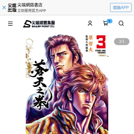
尖端網路書店
開啟APP
立刻使用官方APP
0
1
/
1