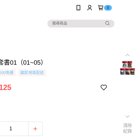
0
書01（01~05）
500免運
國家/地區配送
125
清除
紀錄