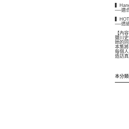
▍Hano
──適
▍HOT
──透
【內容
鹽川史
她的同
本集將
每個人
造訪真
本分類