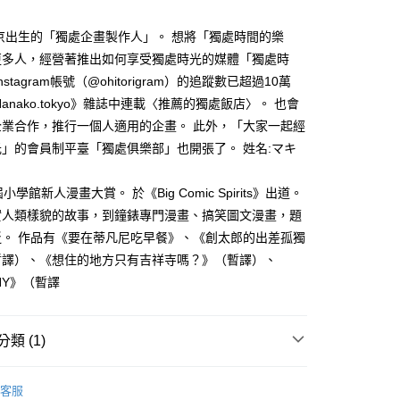
家取貨
成立數日內，您將收到繳費通知簡訊。
費通知簡訊後14天內，點擊此簡訊中的連結，可透過四大超商
0，滿NT$500(含以上)免運費
東京出生的「獨處企畫製作人」。 想將「獨處時間的樂
網路銀行／等多元方式進行付款，方視為交易完成。
：結帳手續完成當下不需立刻繳費，但若您需要取消訂單，請聯
更多人，經營著推出如何享受獨處時光的媒體「獨處時
貨付款
的店家。未經商家同意取消之訂單仍視為有效，需透過AFTEE
nstagram帳號（@ohitorigram）的追蹤數已超過10萬
繳納相關費用。
0，滿NT$500(含以上)免運費
否成功請以「AFTEE先享後付 」之結帳頁面顯示為準，若有關於
anako.tokyo》雜誌中連載〈推薦的獨處飯店〉。 也會
功／繳費後需取消欲退款等相關疑問，請聯繫「AFTEE先享後
爾富取貨
企業合作，推行一個人適用的企畫。 此外，「大家一起經
援中心」
https://netprotections.freshdesk.com/support/home
0，滿NT$500(含以上)免運費
」的會員制平臺「獨處俱樂部」也開張了。 姓名:マキ
項】
付款
恩沛科技股份有限公司提供之「AFTEE先享後付」服務完成之
小學館新人漫畫大賞。 於《Big Comic Spirits》出道。
依本服務之必要範圍內提供個人資料，並將交易相關給付款項請
0，滿NT$500(含以上)免運費
讓予恩沛科技股份有限公司。
實人類樣貌的故事，到鐘錶專門漫畫、搞笑圖文漫畫，題
個人資料處理事宜，請瀏覽以下網址：
1取貨
泛。 作品有《要在蒂凡尼吃早餐》、《創太郎的出差孤獨
ee.tw/terms/#terms3
0，滿NT$500(含以上)免運費
暫譯）、《想住的地方只有吉祥寺嗎？》（暫譯）、
年的使用者請事先徵得法定代理人或監護人之同意方可使用
E先享後付」，若未經同意申辦者引起之損失，本公司不負相關責
HY》（暫譯
AFTEE先享後付」時，將依據個別帳號之用戶狀況，依本公司
00，滿NT$800(含以上)免運費
核予不同之上限額度；若仍有額度不足之情形，本公司將視審查
類 (1)
用戶進行身份認證。
配送
查看運費
一人註冊多個帳號或使用他人資訊註冊。若發現惡意使用之情
科技股份有限公司將有權停止該用戶之使用額度並採取法律行
年漫畫
客服