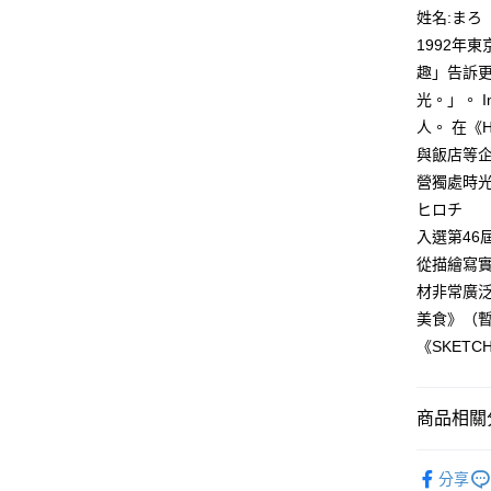
付款後全
２．訂單
姓名:まろ
３．收到繳
每筆NT$8
1992年
／ATM／
※ 請注意
趣」告訴
萊爾富取
絡購買商品
光。」。 I
先享後付
每筆NT$8
※ 交易是
人。 在《H
是否繳費成
付款後萊
與飯店等
付客戶支
每筆NT$8
營獨處時光
【注意事
ヒロチ
7-11取貨
１．透過由
入選第46屆
交易，需
每筆NT$8
求債權轉
從描繪寫
２．關於
付款後7-1
材非常廣
https://aft
每筆NT$8
美食》（
３．未成
「AFTE
《SKETC
宅配
任。
４．使用「
每筆NT$1
即時審查
商品相關分
結果請求
國家/地區
５．嚴禁
形，恩沛
漫畫
青
動。
分享