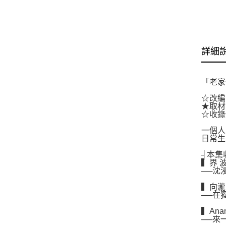
詳細
「老家
☆改編
★取材
☆收錄
一個人
日常生
┤本集
▍界 
──沈
▍向瀧
──在
▍Anan
──來