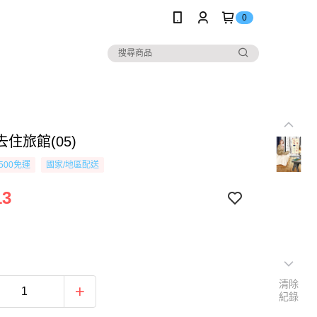
0
住旅館(05)
500免運
國家/地區配送
13
清除
紀錄