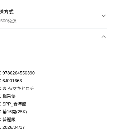
送方式
500免運
次付款
付款
享後付
786264550390
6J001663
FTEE先享後付」】
：まろ/マキヒロチ
先享後付是「在收到商品之後才付款」的支付方式。 讓您購物簡單
心！
：楊采儒
：不需註冊會員、不需綁卡、不需儲值。
：SPP_青年館
：只要手機號碼，簡訊認證，即可結帳。
菊16開(25K)
：先確認商品／服務後，再付款。
：普遍級
付款
EE先享後付」結帳流程】
026/04/17
0，滿NT$500(含以上)免運費
方式選擇「AFTEE先享後付」後，將跳轉至「AFTEE先享後
頁面，進行簡訊認證並確認金額後，即可完成結帳。