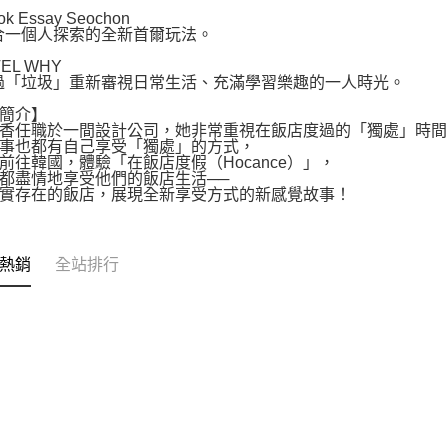
k Essay Seochon
合一個人探索的全新首爾玩法。
EL WHY
過「垃圾」重新審視日常生活、充滿學習樂趣的一人時光。
簡介】
香任職於一間設計公司，她非常重視在飯店度過的「獨處」時間
事也都有自己享受「獨處」的方式，
前往韓國，體驗「在飯店度假（Hocance）」，
都盡情地享受他們的飯店生活──
實存在的飯店，展現全新享受方式的新感覺故事！
熱銷
全站排行