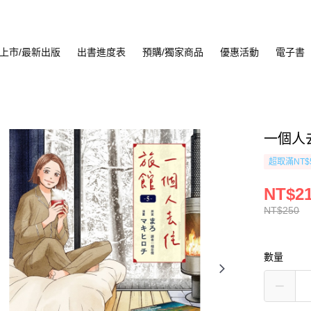
上市/最新出版
出書進度表
預購/獨家商品
優惠活動
電子書
一個人去
超取滿NT$
NT$2
NT$250
數量