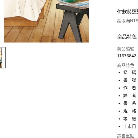
付款與運
超取滿NT$
付款方式
商品特色
信用卡一
商品編號
11676843
超商取貨
商品特色
AFTEE先
條 碼：9
相關說明
書 號：
【關於「A
作 者
ATM付款
AFTEE
便利好安
譯 者
１．簡單
書 系
２．便利
運送方式
規 格：
３．安心
等 級
全家取貨
【「AFT
上市日：2
每筆NT$8
１．於結帳
付」結帳
銷售重點