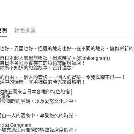
說明
相關推薦
也好、異國也好、遙遠的地方也好⋯在不同的地方，擁抱嶄新的
自日本超人氣獨旅帳號「獨處時光。(@ohitorigram)」
自日本各地真實存在的特色旅館與飯店！
你所不知道的旅館故事、設計理念！
的自由、一個人的奢侈、一個人的冒險⋯令我雀躍不已──！
活中的煩悶，就用獨處的時光來療癒吧！
收錄五間來自日本各地的特色旅宿├
波羅多
浸於湖畔的景觀，以及愛努文化之中。
獨自一人的溫泉中，享受悠久的時光。
ti at Gangnam
一場充滿江南風情的極致飯店度假吧。