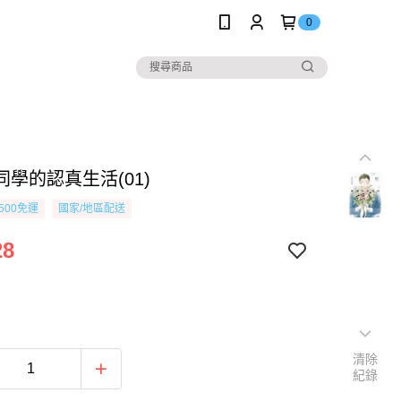
0
學的認真生活(01)
500免運
國家/地區配送
28
清除
紀錄