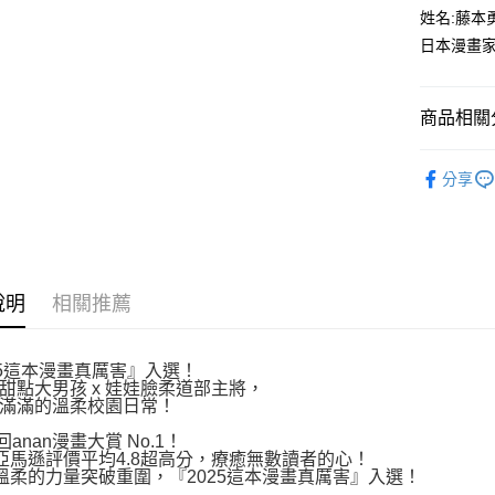
付款後全
２．訂單
姓名:藤本
３．收到繳
每筆NT$8
日本漫畫
／ATM／
※ 請注意
萊爾富取
絡購買商品
先享後付
每筆NT$8
商品相關分
※ 交易是
是否繳費成
付款後萊
漫畫
青
付客戶支
每筆NT$8
分享
【注意事
7-11取貨
１．透過由
交易，需
每筆NT$8
求債權轉
２．關於
付款後7-1
說明
相關推薦
https://aft
每筆NT$8
３．未成
「AFTE
宅配
任。
25這本漫畫真厲害』入選！
４．使用「
甜點大男孩 x 娃娃臉柔道部主將，
每筆NT$1
即時審查
滿滿的溫柔校園日常！
結果請求
國家/地區
回anan漫畫大賞 No.1！
５．嚴禁
亞馬遜評價平均4.8超高分，療癒無數讀者的心！
形，恩沛
溫柔的力量突破重圍，『2025這本漫畫真厲害』入選！
動。