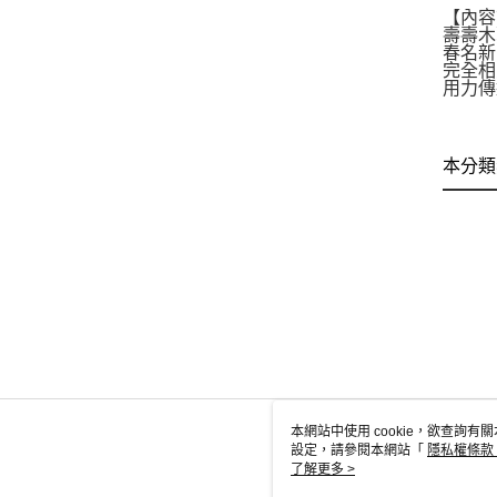
【內容
壽壽木
春名新
完全相
用力傳
本分類
本網站中使用 cookie，欲查詢有關
設定，請參閱本網站「
隱私權條款
使用 cookie。
了解更多 >