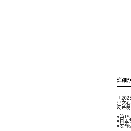
詳細
『20
少女心
反差萌
♥第15
♥日本
♥安靜