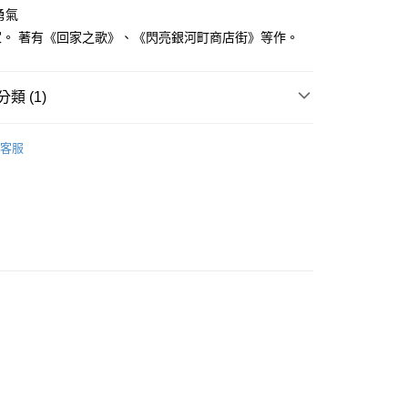
家取貨
成立數日內，您將收到繳費通知簡訊。
勇氣
費通知簡訊後14天內，點擊此簡訊中的連結，可透過四大超商
0，滿NT$500(含以上)免運費
家。 著有《回家之歌》、《閃亮銀河町商店街》等作。
網路銀行／等多元方式進行付款，方視為交易完成。
：結帳手續完成當下不需立刻繳費，但若您需要取消訂單，請聯
貨付款
的店家。未經商家同意取消之訂單仍視為有效，需透過AFTEE
繳納相關費用。
0，滿NT$500(含以上)免運費
類 (1)
否成功請以「AFTEE先享後付 」之結帳頁面顯示為準，若有關於
功／繳費後需取消欲退款等相關疑問，請聯繫「AFTEE先享後
爾富取貨
年漫畫
援中心」
https://netprotections.freshdesk.com/support/home
0，滿NT$500(含以上)免運費
客服
項】
付款
恩沛科技股份有限公司提供之「AFTEE先享後付」服務完成之
依本服務之必要範圍內提供個人資料，並將交易相關給付款項請
0，滿NT$500(含以上)免運費
讓予恩沛科技股份有限公司。
個人資料處理事宜，請瀏覽以下網址：
1取貨
ee.tw/terms/#terms3
0，滿NT$500(含以上)免運費
年的使用者請事先徵得法定代理人或監護人之同意方可使用
E先享後付」，若未經同意申辦者引起之損失，本公司不負相關責
AFTEE先享後付」時，將依據個別帳號之用戶狀況，依本公司
00，滿NT$800(含以上)免運費
核予不同之上限額度；若仍有額度不足之情形，本公司將視審查
用戶進行身份認證。
配送
查看運費
一人註冊多個帳號或使用他人資訊註冊。若發現惡意使用之情
科技股份有限公司將有權停止該用戶之使用額度並採取法律行