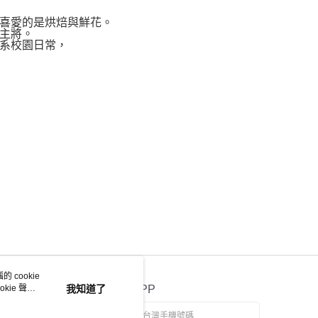
喜愛的是烘焙與鮮花。
主將。
系校園日常，
 cookie
kie 聲明
我知道了
官方APP