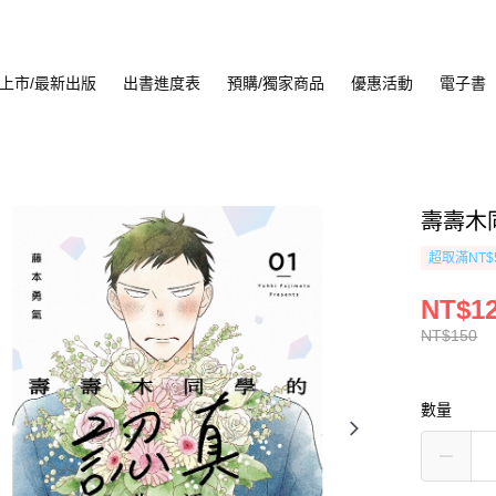
上市/最新出版
出書進度表
預購/獨家商品
優惠活動
電子書
壽壽木同
超取滿NT$
NT$1
NT$150
數量