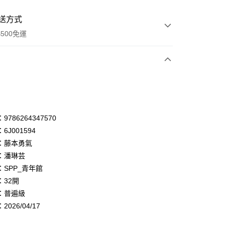
送方式
500免運
次付款
付款
享後付
786264347570
6J001594
FTEE先享後付」】
：藤本勇氣
先享後付是「在收到商品之後才付款」的支付方式。 讓您購物簡單
心！
：潘琳芸
：不需註冊會員、不需綁卡、不需儲值。
：SPP_青年館
：只要手機號碼，簡訊認證，即可結帳。
：32開
：先確認商品／服務後，再付款。
：普遍級
付款
EE先享後付」結帳流程】
026/04/17
0，滿NT$500(含以上)免運費
方式選擇「AFTEE先享後付」後，將跳轉至「AFTEE先享後
頁面，進行簡訊認證並確認金額後，即可完成結帳。