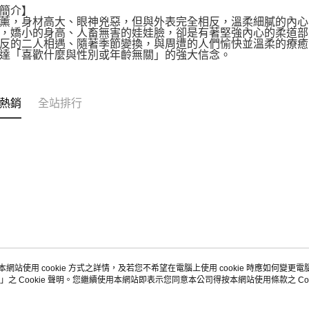
簡介】
薰，身材高大、眼神兇惡，但與外表完全相反，溫柔細膩的內心
，嬌小的身高、人畜無害的娃娃臉，卻是有著堅強內心的柔道部
反的二人相遇、隨著季節變換，與周遭的人們愉快並溫柔的療癒
達「喜歡什麼與性別或年齡無關」的強大信念。
熱銷
全站排行
本網站使用 cookie 方式之詳情，及若您不希望在電腦上使用 cookie 時應如何變更電腦的
」之 Cookie 聲明。您繼續使用本網站即表示您同意本公司得按本網站使用條款之 Coo
關於我們
客服資訊
品牌故事
購物說明