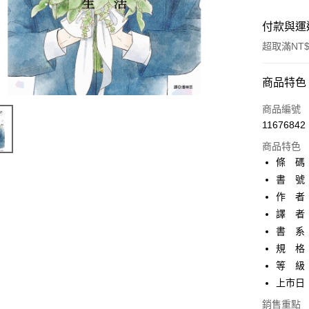
付款與運
超取滿NT$
付款方式
商品特色
信用卡一
商品編號
11676842
超商取貨
商品特色
AFTEE先
條 碼：9
相關說明
書 號：
【關於「A
作 者
ATM付款
AFTEE
便利好安
譯 者
１．簡單
書 系
２．便利
運送方式
規 格
３．安心
等 級
全家取貨
【「AFT
上市日：2
每筆NT$8
１．於結帳
付」結帳
銷售重點