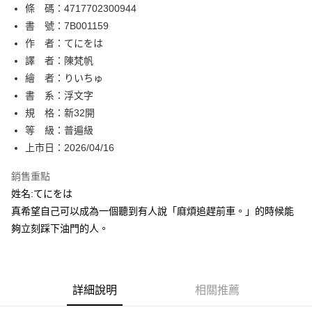
條 碼：4717702300944
【關於「AFTEE先享後付」】
ATM付款
AFTEE先享後付是「在收到商品之後才付款」的支付方式。 讓您購物簡單
書 號：7B001159
便利好安心！
作 者：てにをは
１．簡單：不需註冊會員、不需綁卡、不需儲值。
運送方式
譯 者：陳梵帆
２．便利：只要手機號碼，簡訊認證，即可結帳。
３．安心：先確認商品／服務後，再付款。
繪 者：りいちゅ
全家取貨付款
書 系：浮文字
每筆NT$80，滿NT$500(含以上)免運費
【「AFTEE先享後付」結帳流程】
１．於結帳方式選擇「AFTEE先享後付」後，將跳轉至「AFTEE先享後付」
規 格：新32開
付款後全家取貨
結帳頁面，進行簡訊認證並確認金額後，即可完成結帳。
等 級：普遍級
２．訂單成立數日內，您將收到繳費通知簡訊。
每筆NT$80，滿NT$500(含以上)免運費
上市日：2026/04/16
３．收到繳費通知簡訊後14天內，點擊此簡訊中的連結，可透過四大超商／
ATM／網路銀行／等多元方式進行付款，方視為交易完成。
萊爾富取貨付款
※ 請注意：結帳手續完成當下不需立刻繳費，但若您需要取消訂單，請聯絡
銷售重點
每筆NT$80，滿NT$500(含以上)免運費
購買商品的店家。未經商家同意取消之訂單仍視為有效，需透過AFTEE先享
姓名:てにをは
後付繳納相關費用。
真希望自己可以成為一個聽到有人說「麻煩追趕前車。」的時候能
付款後萊爾富取貨
※ 交易是否成功請以「AFTEE先享後付 」之結帳頁面顯示為準，若有關於
是否繳費成功／繳費後需取消欲退款等相關疑問，請聯繫「AFTEE先享後付
夠立刻踩下油門的人。
每筆NT$80，滿NT$500(含以上)免運費
客戶支援中心」
https://netprotections.freshdesk.com/support/home
7-11取貨付款
【注意事項】
１．透過由恩沛科技股份有限公司提供之「AFTEE先享後付」服務完成之交
每筆NT$80，滿NT$500(含以上)免運費
易，需依本服務之必要範圍內提供個人資料，並將交易相關給付款項請求債
詳細說明
相關推薦
權轉讓予恩沛科技股份有限公司。
付款後7-11取貨