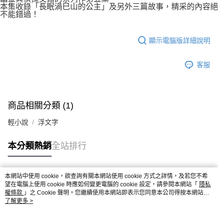
本集收錄「長眠渦巳山的公主」及另外三篇故事，精采的內容絕
不能錯過！
顯示電腦版詳細說明
客服
商品相關分類 (1)
輕小說
浮文字
本分類熱銷
全站排行
本網站中使用 cookie，欲查詢有關本網站使用 cookie 方式之詳情，及若您不希
熱門標籤
望在電腦上使用 cookie 時應如何變更電腦的 cookie 設定，請參閱本網站「
隱私
權條款
」之 Cookie 聲明。您繼續使用本網站即表示您同意本公司得按本網站使
用條款之 Cookie 聲明使用 cookie。
了解更多 >