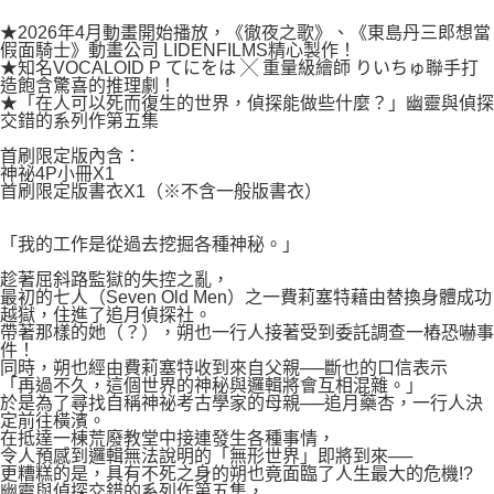
２．關於個人資料處理事宜，請瀏覽以下網址：
每筆NT$80，滿NT$500(含以上)免運費
https://aftee.tw/terms/#terms3
★2026年4月動畫開始播放，《徹夜之歌》、《東島丹三郎想當
３．未成年的使用者請事先徵得法定代理人或監護人之同意方可使用
假面騎士》動畫公司 LIDENFILMS精心製作！
宅配
「AFTEE先享後付」，若未經同意申辦者引起之損失，本公司不負相關責
★知名VOCALOID P てにをは ╳ 重量級繪師 りいちゅ聯手打
任。
造飽含驚喜的推理劇！
每筆NT$100，滿NT$800(含以上)免運費
４．使用「AFTEE先享後付」時，將依據個別帳號之用戶狀況，依本公司即
★「在人可以死而復生的世界，偵探能做些什麼？」幽靈與偵探
交錯的系列作第五集
時審查核予不同之上限額度；若仍有額度不足之情形，本公司將視審查結果
國家/地區配送
查看運費
請求用戶進行身份認證。
首刷限定版內含：
５．嚴禁一人註冊多個帳號或使用他人資訊註冊。若發現惡意使用之情形，
神祕4P小冊X1
恩沛科技股份有限公司將有權停止該用戶之使用額度並採取法律行動。
首刷限定版書衣X1（※不含一般版書衣）
「我的工作是從過去挖掘各種神秘。」
趁著屈斜路監獄的失控之亂，
最初的七人（Seven Old Men）之一費莉塞特藉由替換身體成功
越獄，住進了追月偵探社。
帶著那樣的她（？），朔也一行人接著受到委託調查一樁恐嚇事
件！
同時，朔也經由費莉塞特收到來自父親──斷也的口信表示
「再過不久，這個世界的神秘與邏輯將會互相混雜。」
於是為了尋找自稱神祕考古學家的母親──追月藥杏，一行人決
定前往橫濱。
在抵達一棟荒廢教堂中接連發生各種事情，
令人預感到邏輯無法說明的「無形世界」即將到來──
更糟糕的是，具有不死之身的朔也竟面臨了人生最大的危機!?
幽靈與偵探交錯的系列作第五集，