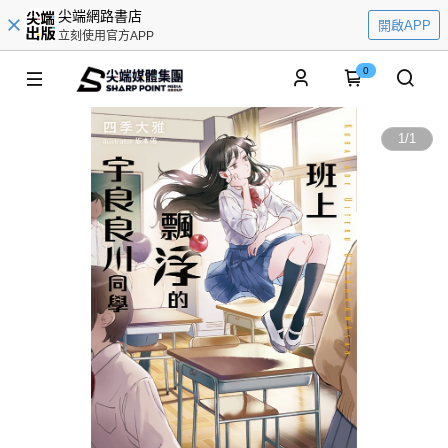
尖端網路書店
開啟APP
立刻使用官方APP
0
1
/
1