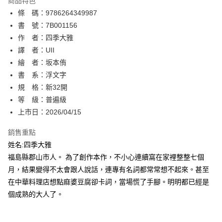
商品特色
相關說明
條 碼：9786264349987
【關於「AFTEE先享後付」】
ATM付款
AFTEE先享後付是「在收到商品之後才付款」的支付方式。 讓您購物簡單
書 號：7B001156
便利好安心！
作 者：四季大雅
１．簡單：不需註冊會員、不需綁卡、不需儲值。
運送方式
譯 者：UII
２．便利：只要手機號碼，簡訊認證，即可結帳。
３．安心：先確認商品／服務後，再付款。
繪 者：坂本侑
全家取貨付款
書 系：浮文字
每筆NT$80，滿NT$500(含以上)免運費
【「AFTEE先享後付」結帳流程】
１．於結帳方式選擇「AFTEE先享後付」後，將跳轉至「AFTEE先享後付」
規 格：新32開
付款後全家取貨
結帳頁面，進行簡訊認證並確認金額後，即可完成結帳。
等 級：普遍級
２．訂單成立數日內，您將收到繳費通知簡訊。
每筆NT$80，滿NT$500(含以上)免運費
上市日：2026/04/15
３．收到繳費通知簡訊後14天內，點擊此簡訊中的連結，可透過四大超商／
ATM／網路銀行／等多元方式進行付款，方視為交易完成。
萊爾富取貨付款
※ 請注意：結帳手續完成當下不需立刻繳費，但若您需要取消訂單，請聯絡
銷售重點
每筆NT$80，滿NT$500(含以上)免運費
購買商品的店家。未經商家同意取消之訂單仍視為有效，需透過AFTEE先享
姓名:四季大雅
後付繳納相關費用。
福島縣郡山市人。 為了創作本作，不小心連續窩在家裡整整七個
付款後萊爾富取貨
※ 交易是否成功請以「AFTEE先享後付 」之結帳頁面顯示為準，若有關於
是否繳費成功／繳費後需取消欲退款等相關疑問，請聯繫「AFTEE先享後付
月，結果變得不太會跟人說話，連專有名詞都常常想不起來。甚至
每筆NT$80，滿NT$500(含以上)免運費
客戶支援中心」
https://netprotections.freshdesk.com/support/home
在中華料理店想點麻婆豆腐卻卡詞，當場慌了手腳。明明都已經是
7-11取貨付款
個成熟的大人了。
【注意事項】
１．透過由恩沛科技股份有限公司提供之「AFTEE先享後付」服務完成之交
每筆NT$80，滿NT$500(含以上)免運費
易，需依本服務之必要範圍內提供個人資料，並將交易相關給付款項請求債
權轉讓予恩沛科技股份有限公司。