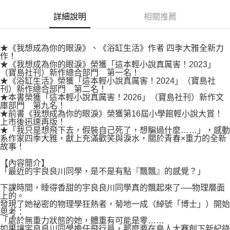
付款後7-11取貨
２．關於個人資料處理事宜，請瀏覽以下網址：
每筆NT$80，滿NT$500(含以上)免運費
詳細說明
相關推薦
https://aftee.tw/terms/#terms3
３．未成年的使用者請事先徵得法定代理人或監護人之同意方可使用
宅配
「AFTEE先享後付」，若未經同意申辦者引起之損失，本公司不負相關責
任。
每筆NT$100，滿NT$800(含以上)免運費
★《我想成為你的眼淚》、《浴缸生活》作者 四季大雅全新力
４．使用「AFTEE先享後付」時，將依據個別帳號之用戶狀況，依本公司即
作！
時審查核予不同之上限額度；若仍有額度不足之情形，本公司將視審查結果
★《我想成為你的眼淚》榮獲「這本輕小說真厲害！2023」
國家/地區配送
查看運費
（寶島社刊）新作總合部門 第一名！
請求用戶進行身份認證。
★《浴缸生活》榮獲「這本輕小說真厲害！2024」（寶島社
５．嚴禁一人註冊多個帳號或使用他人資訊註冊。若發現惡意使用之情形，
刊）新作總合部門 第二名！
恩沛科技股份有限公司將有權停止該用戶之使用額度並採取法律行動。
★本書榮獲「這本輕小說真厲害！2026」（寶島社刊）新作文
庫部門 第九名！
★前書《我想成為你的眼淚》榮獲第16屆小學館輕小說大賞！
上市後迅速再版！
★「我只是想飛下去，假裝自己死了，想騙過什麼……」，感動
系作家四季大雅，獻上充滿歡笑與淚水，關於青春×重力的全新
故事！
【內容簡介】
「最近的宇良良川同學，是不是有點『飄飄』的感覺？」
下課時間，睡得香甜的宇良良川同學真的飄起來了──物理層面
上的。
發現了她祕密的物理學狂熱者，菊地一成（綽號「博士」）開始
思考：
「處於無重力狀態的她，體重有可能是零……
如果讓宇良良川同學擔任飛行員，那麼要在鳥人大賽創下新紀錄