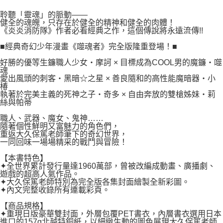
２．關於個人資料處理事宜，請瀏覽以下網址：
每筆NT$80，滿NT$500(含以上)免運費
https://aftee.tw/terms/#terms3
聆聽「靈魂」的脈動——
３．未成年的使用者請事先徵得法定代理人或監護人之同意方可使用
健全的魂魄，只存在於健全的精神和健全的肉體！
宅配
「AFTEE先享後付」，若未經同意申辦者引起之損失，本公司不負相關責
《炎炎消防隊》作者必看經典之作，這個傳說將永遠流傳!!
任。
每筆NT$100，滿NT$800(含以上)免運費
４．使用「AFTEE先享後付」時，將依據個別帳號之用戶狀況，依本公司即
■經典奇幻少年漫畫《噬魂者》完全版隆重登場！■
時審查核予不同之上限額度；若仍有額度不足之情形，本公司將視審查結果
國家/地區配送
查看運費
好勝的優等生鐮職人少女‧摩訶 × 目標成為COOL男的魔鐮‧噬
請求用戶進行身份認證。
魂
５．嚴禁一人註冊多個帳號或使用他人資訊註冊。若發現惡意使用之情形，
愛出風頭的刺客‧黑暗☆之星 × 善良隨和的高性能魔暗器‧小
恩沛科技股份有限公司將有權停止該用戶之使用額度並採取法律行動。
椿
執著於完美主義的死神之子‧奇多 × 自由奔放的雙槍姊妹‧莉
絲與帕蒂
職人、武器、魔女、鬼神……
隨著個性鮮明又富魅力的角色們，
重返大久保篤老師筆下的奇幻世界，
一同回味一場場精采的戰鬥與冒險！
【本書特色】
✦全世界累計發行量達1960萬部，曾被改編成動畫、廣播劇、
遊戲的超高人氣作品。
✦大久保篤老師特別為完全版各集封面繪製全新彩圖。
✦內文完整收錄所有連載彩頁。
【商品規格】
✦重現日版豪華雙封面，外層包覆PET書衣，內層書衣選用日本
進口的157g北越特銅紙，以細緻生動的圖色展現大久保篤老師