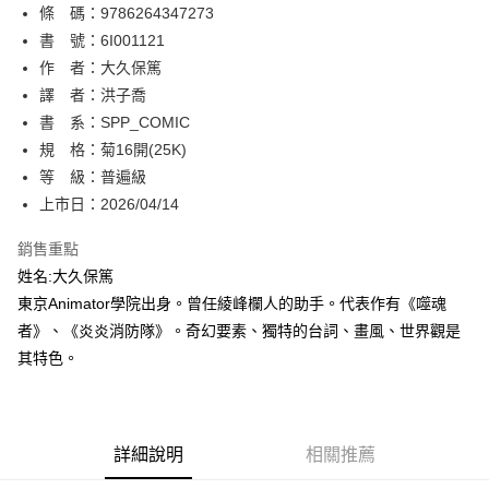
條 碼：9786264347273
【關於「AFTEE先享後付」】
ATM付款
AFTEE先享後付是「在收到商品之後才付款」的支付方式。 讓您購物簡單
書 號：6I001121
便利好安心！
作 者：大久保篤
１．簡單：不需註冊會員、不需綁卡、不需儲值。
運送方式
譯 者：洪子喬
２．便利：只要手機號碼，簡訊認證，即可結帳。
３．安心：先確認商品／服務後，再付款。
書 系：SPP_COMIC
全家取貨付款
規 格：菊16開(25K)
每筆NT$80，滿NT$500(含以上)免運費
【「AFTEE先享後付」結帳流程】
１．於結帳方式選擇「AFTEE先享後付」後，將跳轉至「AFTEE先享後付」
等 級：普遍級
付款後全家取貨
結帳頁面，進行簡訊認證並確認金額後，即可完成結帳。
上市日：2026/04/14
２．訂單成立數日內，您將收到繳費通知簡訊。
每筆NT$80，滿NT$500(含以上)免運費
３．收到繳費通知簡訊後14天內，點擊此簡訊中的連結，可透過四大超商／
銷售重點
ATM／網路銀行／等多元方式進行付款，方視為交易完成。
萊爾富取貨付款
※ 請注意：結帳手續完成當下不需立刻繳費，但若您需要取消訂單，請聯絡
姓名:大久保篤
每筆NT$80，滿NT$500(含以上)免運費
購買商品的店家。未經商家同意取消之訂單仍視為有效，需透過AFTEE先享
東京Animator學院出身。曾任綾峰欄人的助手。代表作有《噬魂
後付繳納相關費用。
者》、《炎炎消防隊》。奇幻要素、獨特的台詞、畫風、世界觀是
付款後萊爾富取貨
※ 交易是否成功請以「AFTEE先享後付 」之結帳頁面顯示為準，若有關於
是否繳費成功／繳費後需取消欲退款等相關疑問，請聯繫「AFTEE先享後付
其特色。
每筆NT$80，滿NT$500(含以上)免運費
客戶支援中心」
https://netprotections.freshdesk.com/support/home
7-11取貨付款
【注意事項】
１．透過由恩沛科技股份有限公司提供之「AFTEE先享後付」服務完成之交
每筆NT$80，滿NT$500(含以上)免運費
易，需依本服務之必要範圍內提供個人資料，並將交易相關給付款項請求債
詳細說明
相關推薦
權轉讓予恩沛科技股份有限公司。
付款後7-11取貨