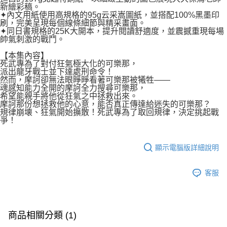
新繪彩稿。
✦內文用紙使用高規格的95g云采嵩圖紙，並搭配100%黑墨印
刷，完美呈現每個線條細節與精采畫面。
✦同日書規格的25K大開本，提升閱讀舒適度，並震撼重現每場
帥氣刺激的戰鬥。
【本集內容】
死武專為了對付狂氣極大化的可樂那，
派出龍牙戰士並下達處刑命令！
然而，摩訶卻無法眼睜睜看著可樂那被犧牲——
魂感知能力全開的摩訶全力搜尋可樂那，
希望能親手將他從狂氣之中拯救出來。
摩訶那份想拯救他的心意，能否真正傳達給迷失的可樂那？
規律崩壊、狂氣開始擴散！死武專為了取回規律，決定挑起戰
爭！
顯示電腦版詳細說明
客服
商品相關分類 (1)