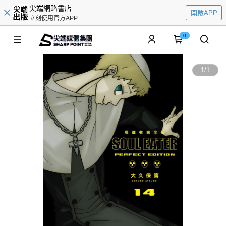
尖端網路書店
開啟APP
立刻使用官方APP
0
1
/
1