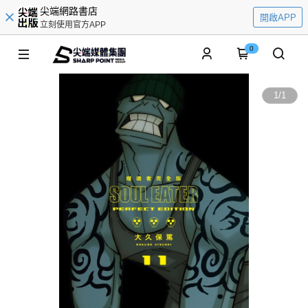
尖端網路書店
開啟APP
立刻使用官方APP
0
1
/
1