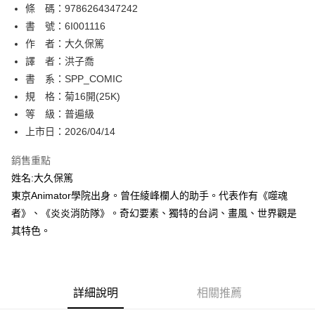
條 碼：9786264347242
【關於「AFTEE先享後付」】
ATM付款
AFTEE先享後付是「在收到商品之後才付款」的支付方式。 讓您購物簡單
書 號：6I001116
便利好安心！
作 者：大久保篤
１．簡單：不需註冊會員、不需綁卡、不需儲值。
運送方式
譯 者：洪子喬
２．便利：只要手機號碼，簡訊認證，即可結帳。
３．安心：先確認商品／服務後，再付款。
書 系：SPP_COMIC
全家取貨付款
規 格：菊16開(25K)
每筆NT$80，滿NT$500(含以上)免運費
【「AFTEE先享後付」結帳流程】
１．於結帳方式選擇「AFTEE先享後付」後，將跳轉至「AFTEE先享後付」
等 級：普遍級
付款後全家取貨
結帳頁面，進行簡訊認證並確認金額後，即可完成結帳。
上市日：2026/04/14
２．訂單成立數日內，您將收到繳費通知簡訊。
每筆NT$80，滿NT$500(含以上)免運費
３．收到繳費通知簡訊後14天內，點擊此簡訊中的連結，可透過四大超商／
銷售重點
ATM／網路銀行／等多元方式進行付款，方視為交易完成。
萊爾富取貨付款
※ 請注意：結帳手續完成當下不需立刻繳費，但若您需要取消訂單，請聯絡
姓名:大久保篤
每筆NT$80，滿NT$500(含以上)免運費
購買商品的店家。未經商家同意取消之訂單仍視為有效，需透過AFTEE先享
東京Animator學院出身。曾任綾峰欄人的助手。代表作有《噬魂
後付繳納相關費用。
者》、《炎炎消防隊》。奇幻要素、獨特的台詞、畫風、世界觀是
付款後萊爾富取貨
※ 交易是否成功請以「AFTEE先享後付 」之結帳頁面顯示為準，若有關於
是否繳費成功／繳費後需取消欲退款等相關疑問，請聯繫「AFTEE先享後付
其特色。
每筆NT$80，滿NT$500(含以上)免運費
客戶支援中心」
https://netprotections.freshdesk.com/support/home
7-11取貨付款
【注意事項】
１．透過由恩沛科技股份有限公司提供之「AFTEE先享後付」服務完成之交
每筆NT$80，滿NT$500(含以上)免運費
易，需依本服務之必要範圍內提供個人資料，並將交易相關給付款項請求債
詳細說明
相關推薦
權轉讓予恩沛科技股份有限公司。
付款後7-11取貨