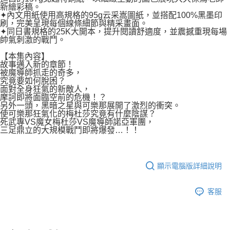
新繪彩稿。
✦內文用紙使用高規格的95g云采嵩圖紙，並搭配100%黑墨印
刷，完美呈現每個線條細節與精采畫面。
✦同日書規格的25K大開本，提升閱讀舒適度，並震撼重現每場
帥氣刺激的戰鬥。
【本集內容】
故事邁入新的章節！
被魔導師抓走的奇多，
究竟要如何脫困？
面對全身狂氣的新敵人，
摩訶即將面臨空前的危機！？
另外一頭，黑暗之星與可樂那展開了激烈的衝突。
使可樂那狂氣化的梅杜莎究竟有什麼陰謀？
死武專VS魔女梅杜莎VS魔導師諾亞軍團，
三足鼎立的大規模戰鬥即將爆發…！！
顯示電腦版詳細說明
客服