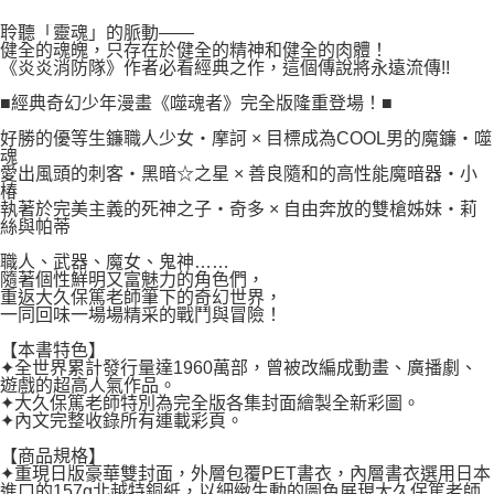
２．關於個人資料處理事宜，請瀏覽以下網址：
每筆NT$80，滿NT$500(含以上)免運費
https://aftee.tw/terms/#terms3
聆聽「靈魂」的脈動——
３．未成年的使用者請事先徵得法定代理人或監護人之同意方可使用
健全的魂魄，只存在於健全的精神和健全的肉體！
宅配
「AFTEE先享後付」，若未經同意申辦者引起之損失，本公司不負相關責
《炎炎消防隊》作者必看經典之作，這個傳說將永遠流傳!!
任。
每筆NT$100，滿NT$800(含以上)免運費
４．使用「AFTEE先享後付」時，將依據個別帳號之用戶狀況，依本公司即
■經典奇幻少年漫畫《噬魂者》完全版隆重登場！■
時審查核予不同之上限額度；若仍有額度不足之情形，本公司將視審查結果
國家/地區配送
查看運費
好勝的優等生鐮職人少女‧摩訶 × 目標成為COOL男的魔鐮‧噬
請求用戶進行身份認證。
魂
５．嚴禁一人註冊多個帳號或使用他人資訊註冊。若發現惡意使用之情形，
愛出風頭的刺客‧黑暗☆之星 × 善良隨和的高性能魔暗器‧小
恩沛科技股份有限公司將有權停止該用戶之使用額度並採取法律行動。
椿
執著於完美主義的死神之子‧奇多 × 自由奔放的雙槍姊妹‧莉
絲與帕蒂
職人、武器、魔女、鬼神……
隨著個性鮮明又富魅力的角色們，
重返大久保篤老師筆下的奇幻世界，
一同回味一場場精采的戰鬥與冒險！
【本書特色】
✦全世界累計發行量達1960萬部，曾被改編成動畫、廣播劇、
遊戲的超高人氣作品。
✦大久保篤老師特別為完全版各集封面繪製全新彩圖。
✦內文完整收錄所有連載彩頁。
【商品規格】
✦重現日版豪華雙封面，外層包覆PET書衣，內層書衣選用日本
進口的157g北越特銅紙，以細緻生動的圖色展現大久保篤老師