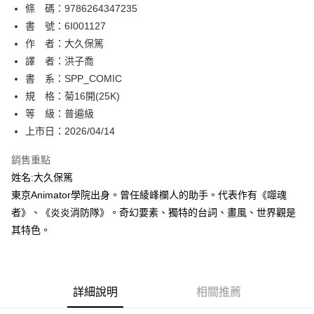
條 碼：9786264347235
【關於「AFTEE先享後付」】
ATM付款
AFTEE先享後付是「在收到商品之後才付款」的支付方式。 讓您購物簡單
書 號：6I001127
便利好安心！
作 者：大久保篤
１．簡單：不需註冊會員、不需綁卡、不需儲值。
運送方式
譯 者：洪子喬
２．便利：只要手機號碼，簡訊認證，即可結帳。
３．安心：先確認商品／服務後，再付款。
書 系：SPP_COMIC
全家取貨付款
規 格：菊16開(25K)
每筆NT$80，滿NT$500(含以上)免運費
【「AFTEE先享後付」結帳流程】
１．於結帳方式選擇「AFTEE先享後付」後，將跳轉至「AFTEE先享後付」
等 級：普遍級
付款後全家取貨
結帳頁面，進行簡訊認證並確認金額後，即可完成結帳。
上市日：2026/04/14
２．訂單成立數日內，您將收到繳費通知簡訊。
每筆NT$80，滿NT$500(含以上)免運費
３．收到繳費通知簡訊後14天內，點擊此簡訊中的連結，可透過四大超商／
銷售重點
ATM／網路銀行／等多元方式進行付款，方視為交易完成。
萊爾富取貨付款
※ 請注意：結帳手續完成當下不需立刻繳費，但若您需要取消訂單，請聯絡
姓名:大久保篤
每筆NT$80，滿NT$500(含以上)免運費
購買商品的店家。未經商家同意取消之訂單仍視為有效，需透過AFTEE先享
東京Animator學院出身。曾任綾峰欄人的助手。代表作有《噬魂
後付繳納相關費用。
者》、《炎炎消防隊》。奇幻要素、獨特的台詞、畫風、世界觀是
付款後萊爾富取貨
※ 交易是否成功請以「AFTEE先享後付 」之結帳頁面顯示為準，若有關於
是否繳費成功／繳費後需取消欲退款等相關疑問，請聯繫「AFTEE先享後付
其特色。
每筆NT$80，滿NT$500(含以上)免運費
客戶支援中心」
https://netprotections.freshdesk.com/support/home
7-11取貨付款
【注意事項】
１．透過由恩沛科技股份有限公司提供之「AFTEE先享後付」服務完成之交
每筆NT$80，滿NT$500(含以上)免運費
易，需依本服務之必要範圍內提供個人資料，並將交易相關給付款項請求債
詳細說明
相關推薦
權轉讓予恩沛科技股份有限公司。
付款後7-11取貨