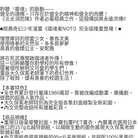
２．關於個人資料處理事宜，請瀏覽以下網址：
每筆NT$80，滿NT$500(含以上)免運費
https://aftee.tw/terms/#terms3
聆聽「靈魂」的脈動——
３．未成年的使用者請事先徵得法定代理人或監護人之同意方可使用
健全的魂魄，只存在於健全的精神和健全的肉體！
宅配
「AFTEE先享後付」，若未經同意申辦者引起之損失，本公司不負相關責
《炎炎消防隊》作者必看經典之作，這個傳說將永遠流傳!!
任。
每筆NT$100，滿NT$800(含以上)免運費
４．使用「AFTEE先享後付」時，將依據個別帳號之用戶狀況，依本公司即
■經典奇幻少年漫畫《噬魂者NOT!》完全版隆重登場！■
時審查核予不同之上限額度；若仍有額度不足之情形，本公司將視審查結果
國家/地區配送
查看運費
憧憬摩訶的戀愛少女‧春鳥次美
請求用戶進行身份認證。
使用睡拳的天然呆‧多多音夢夢
５．嚴禁一人註冊多個帳號或使用他人資訊註冊。若發現惡意使用之情形，
高貴的傲嬌公主‧安妮雅
恩沛科技股份有限公司將有權停止該用戶之使用額度並採取法律行動。
將在死武專開啟噬魂者外傳！
這一切將顛覆你對學校的所有想像！
隨著個性鮮明又可愛的學生們，
重返大久保篤老師筆下的奇幻世界，
除了殺戮，還有青春的校園生活！
【本書特色】
✦全世界累計發行量達1960萬部，曾被改編成動畫、廣播劇、
遊戲的超高人氣作品。
✦大久保篤老師特別為完全版各集封面繪製全新彩圖。
✦內文完整收錄所有連載彩頁。
【商品規格】
✦重現日版豪華雙封面，外層包覆PET書衣，內層書衣選用日本
進口的157g北越特銅紙，以細緻生動的圖色展現大久保篤老師
新繪彩稿。
✦內文用紙使用高規格的95g云采嵩圖紙，並搭配100%黑墨印