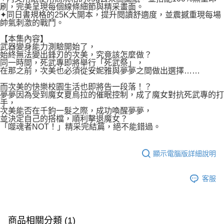
刷，完美呈現每個線條細節與精采畫面。
✦同日書規格的25K大開本，提升閱讀舒適度，並震撼重現每場
帥氣刺激的戰鬥。
【本集內容】
武器變身能力測驗開始了，
始終無法變出鋒刃的次美，究竟該怎麼做？
同一時間，死武專即將舉行「死武祭」，
在那之前，次美也必須從安妮雅與夢夢之間做出選擇……
而次美的快樂校園生活也即將告一段落！？
夢夢因為受到魔女夏烏拉的催眠控制，成了魔女對抗死武專的打
手，
次美能否在千鈞一髮之際，成功喚醒夢夢，
並決定自己的搭檔，順利擊退魔女？
「噬魂者NOT！」精采完結篇，絕不能錯過。
顯示電腦版詳細說明
客服
商品相關分類 (1)