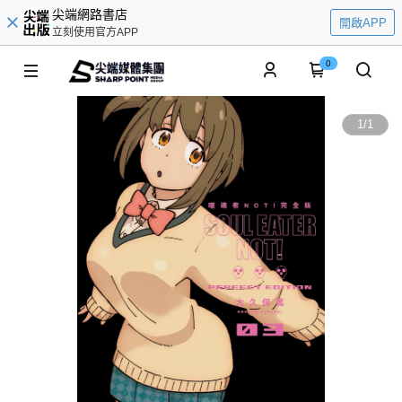
尖端網路書店
開啟APP
立刻使用官方APP
0
1
/
1