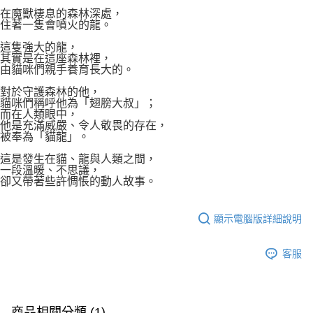
在魔獸棲息的森林深處，
住著一隻會噴火的龍。
這隻強大的龍，
其實是在這座森林裡，
由貓咪們親手養育長大的。
對於守護森林的他，
貓咪們稱呼他為「翅膀大叔」；
而在人類眼中，
他是充滿威嚴、令人敬畏的存在，
被奉為「貓龍」。
這是發生在貓、龍與人類之間，
一段溫暖、不思議，
卻又帶著些許惆悵的動人故事。
顯示電腦版詳細說明
客服
商品相關分類 (1)