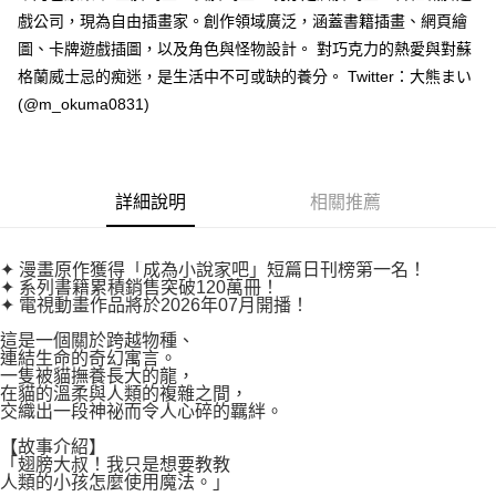
付款後7-11取貨
２．關於個人資料處理事宜，請瀏覽以下網址：
戲公司，現為自由插畫家。創作領域廣泛，涵蓋書籍插畫、網頁繪
每筆NT$80，滿NT$500(含以上)免運費
https://aftee.tw/terms/#terms3
圖、卡牌遊戲插圖，以及角色與怪物設計。 對巧克力的熱愛與對蘇
３．未成年的使用者請事先徵得法定代理人或監護人之同意方可使用
宅配
格蘭威士忌的痴迷，是生活中不可或缺的養分。 Twitter：大熊まい
「AFTEE先享後付」，若未經同意申辦者引起之損失，本公司不負相關責
任。
每筆NT$100，滿NT$800(含以上)免運費
(@m_okuma0831)
４．使用「AFTEE先享後付」時，將依據個別帳號之用戶狀況，依本公司即
時審查核予不同之上限額度；若仍有額度不足之情形，本公司將視審查結果
國家/地區配送
查看運費
請求用戶進行身份認證。
５．嚴禁一人註冊多個帳號或使用他人資訊註冊。若發現惡意使用之情形，
恩沛科技股份有限公司將有權停止該用戶之使用額度並採取法律行動。
詳細說明
相關推薦
✦ 漫畫原作獲得「成為小說家吧」短篇日刊榜第一名！
✦ 系列書籍累積銷售突破120萬冊！
✦ 電視動畫作品將於2026年07月開播！
這是一個關於跨越物種、
連結生命的奇幻寓言。
一隻被貓撫養長大的龍，
在貓的溫柔與人類的複雜之間，
交織出一段神祕而令人心碎的羈絆。
【故事介紹】
「翅膀大叔！我只是想要教教
人類的小孩怎麼使用魔法。」