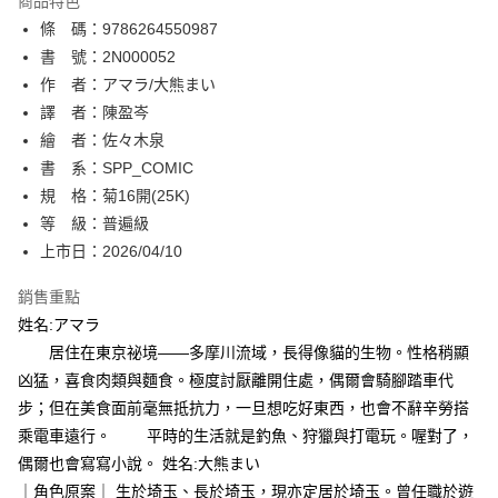
商品特色
相關說明
條 碼：9786264550987
【關於「AFTEE先享後付」】
ATM付款
AFTEE先享後付是「在收到商品之後才付款」的支付方式。 讓您購物簡單
書 號：2N000052
便利好安心！
作 者：アマラ/大熊まい
１．簡單：不需註冊會員、不需綁卡、不需儲值。
運送方式
譯 者：陳盈岑
２．便利：只要手機號碼，簡訊認證，即可結帳。
３．安心：先確認商品／服務後，再付款。
繪 者：佐々木泉
全家取貨付款
書 系：SPP_COMIC
每筆NT$80，滿NT$500(含以上)免運費
【「AFTEE先享後付」結帳流程】
１．於結帳方式選擇「AFTEE先享後付」後，將跳轉至「AFTEE先享後付」
規 格：菊16開(25K)
付款後全家取貨
結帳頁面，進行簡訊認證並確認金額後，即可完成結帳。
等 級：普遍級
２．訂單成立數日內，您將收到繳費通知簡訊。
每筆NT$80，滿NT$500(含以上)免運費
上市日：2026/04/10
３．收到繳費通知簡訊後14天內，點擊此簡訊中的連結，可透過四大超商／
ATM／網路銀行／等多元方式進行付款，方視為交易完成。
萊爾富取貨付款
※ 請注意：結帳手續完成當下不需立刻繳費，但若您需要取消訂單，請聯絡
銷售重點
每筆NT$80，滿NT$500(含以上)免運費
購買商品的店家。未經商家同意取消之訂單仍視為有效，需透過AFTEE先享
姓名:アマラ
後付繳納相關費用。
居住在東京祕境——多摩川流域，長得像貓的生物。性格稍顯
付款後萊爾富取貨
※ 交易是否成功請以「AFTEE先享後付 」之結帳頁面顯示為準，若有關於
是否繳費成功／繳費後需取消欲退款等相關疑問，請聯繫「AFTEE先享後付
凶猛，喜食肉類與麵食。極度討厭離開住處，偶爾會騎腳踏車代
每筆NT$80，滿NT$500(含以上)免運費
客戶支援中心」
https://netprotections.freshdesk.com/support/home
步；但在美食面前毫無抵抗力，一旦想吃好東西，也會不辭辛勞搭
7-11取貨付款
乘電車遠行。 平時的生活就是釣魚、狩獵與打電玩。喔對了，
【注意事項】
１．透過由恩沛科技股份有限公司提供之「AFTEE先享後付」服務完成之交
每筆NT$80，滿NT$500(含以上)免運費
偶爾也會寫寫小說。 姓名:大熊まい
易，需依本服務之必要範圍內提供個人資料，並將交易相關給付款項請求債
｜角色原案｜ 生於埼玉、長於埼玉，現亦定居於埼玉。曾任職於遊
權轉讓予恩沛科技股份有限公司。