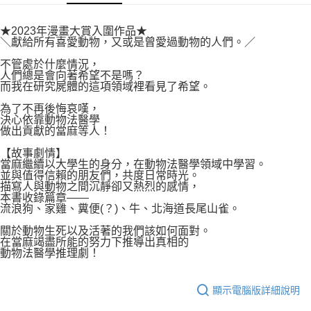
易，需依本服務之必要範圍內提供個人資料，並將交易相關給付款項請求債
權轉讓予恩沛科技股份有限公司。
付款後7-11取貨
２．關於個人資料處理事宜，請瀏覽以下網址：
★2023年漫畫大賞入圍作品★
每筆NT$80，滿NT$500(含以上)免運費
＼獻給所有喜愛動物，又或是曾愛過動物的人們。／
https://aftee.tw/terms/#terms3
３．未成年的使用者請事先徵得法定代理人或監護人之同意方可使用
宅配
不管處於什麼情況，
「AFTEE先享後付」，若未經同意申辦者引起之損失，本公司不負相關責
人們總是會向著希望不是嗎？
任。
每筆NT$100，滿NT$800(含以上)免運費
而我在研究屍體的這項領域裡看見了希望。
４．使用「AFTEE先享後付」時，將依據個別帳號之用戶狀況，依本公司即
時審查核予不同之上限額度；若仍有額度不足之情形，本公司將視審查結果
國家/地區配送
查看運費
為了不再後悔哀嘆，
請求用戶進行身份認證。
決心依靠動物法醫學
５．嚴禁一人註冊多個帳號或使用他人資訊註冊。若發現惡意使用之情形，
做出貢獻的當麻等人！
恩沛科技股份有限公司將有權停止該用戶之使用額度並採取法律行動。
【故事劇情】
當麻繼續以大學生的身分，在動物法醫學領域中學習。
並與值得信賴的朋友們，共度日常時光。
描寫人與動物之間沉靜卻又熱烈的感情，
本書收錄篇章——
流浪狗、家雞、糞便(？)、牛、北海道長尾山雀。
關於動物生死以及活著的我們該如何面對。
在當麻竭盡所能的努力下推導出真相的
動物法醫學推理劇！
顯示電腦版詳細說明