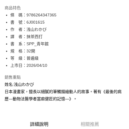
AFTEE先享後付
商品特色
相關說明
條 碼：9786264347365
【關於「AFTEE先享後付」】
ATM付款
AFTEE先享後付是「在收到商品之後才付款」的支付方式。 讓您購物簡單
書 號：6J001615
便利好安心！
作 者：浅山わかび
１．簡單：不需註冊會員、不需綁卡、不需儲值。
運送方式
譯 者：抹茶西打
２．便利：只要手機號碼，簡訊認證，即可結帳。
３．安心：先確認商品／服務後，再付款。
書 系：SPP_青年館
全家取貨付款
規 格：32開
每筆NT$80，滿NT$500(含以上)免運費
【「AFTEE先享後付」結帳流程】
１．於結帳方式選擇「AFTEE先享後付」後，將跳轉至「AFTEE先享後付」
等 級：普遍級
付款後全家取貨
結帳頁面，進行簡訊認證並確認金額後，即可完成結帳。
上市日：2026/04/10
２．訂單成立數日內，您將收到繳費通知簡訊。
每筆NT$80，滿NT$500(含以上)免運費
３．收到繳費通知簡訊後14天內，點擊此簡訊中的連結，可透過四大超商／
銷售重點
ATM／網路銀行／等多元方式進行付款，方視為交易完成。
萊爾富取貨付款
※ 請注意：結帳手續完成當下不需立刻繳費，但若您需要取消訂單，請聯絡
姓名:浅山わかび
每筆NT$80，滿NT$500(含以上)免運費
購買商品的店家。未經商家同意取消之訂單仍視為有效，需透過AFTEE先享
日本漫畫家，擅長以細膩的筆觸描繪動人的故事。著有《最後的病
後付繳納相關費用。
歷—動物法醫學者當麻健匠的記憶—》。
付款後萊爾富取貨
※ 交易是否成功請以「AFTEE先享後付 」之結帳頁面顯示為準，若有關於
是否繳費成功／繳費後需取消欲退款等相關疑問，請聯繫「AFTEE先享後付
每筆NT$80，滿NT$500(含以上)免運費
客戶支援中心」
https://netprotections.freshdesk.com/support/home
7-11取貨付款
【注意事項】
詳細說明
相關推薦
１．透過由恩沛科技股份有限公司提供之「AFTEE先享後付」服務完成之交
每筆NT$80，滿NT$500(含以上)免運費