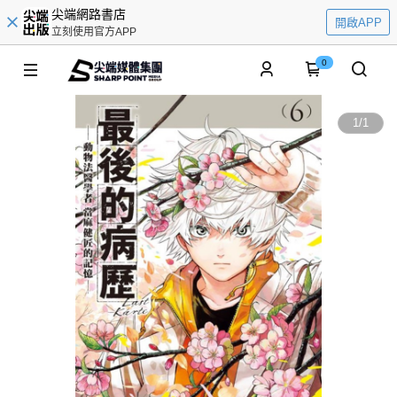
尖端網路書店
開啟APP
立刻使用官方APP
0
1
/
1