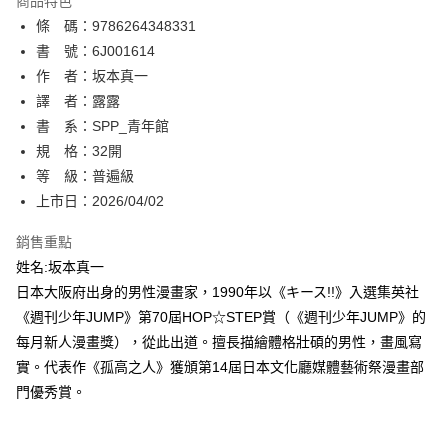
商品特色
相關說明
條 碼：9786264348331
【關於「AFTEE先享後付」】
ATM付款
AFTEE先享後付是「在收到商品之後才付款」的支付方式。 讓您購物簡單
書 號：6J001614
便利好安心！
作 者：坂本真一
１．簡單：不需註冊會員、不需綁卡、不需儲值。
運送方式
譯 者：露露
２．便利：只要手機號碼，簡訊認證，即可結帳。
３．安心：先確認商品／服務後，再付款。
書 系：SPP_青年館
全家取貨付款
規 格：32開
每筆NT$80，滿NT$500(含以上)免運費
【「AFTEE先享後付」結帳流程】
１．於結帳方式選擇「AFTEE先享後付」後，將跳轉至「AFTEE先享後付」
等 級：普遍級
付款後全家取貨
結帳頁面，進行簡訊認證並確認金額後，即可完成結帳。
上市日：2026/04/02
２．訂單成立數日內，您將收到繳費通知簡訊。
每筆NT$80，滿NT$500(含以上)免運費
３．收到繳費通知簡訊後14天內，點擊此簡訊中的連結，可透過四大超商／
銷售重點
ATM／網路銀行／等多元方式進行付款，方視為交易完成。
萊爾富取貨付款
※ 請注意：結帳手續完成當下不需立刻繳費，但若您需要取消訂單，請聯絡
姓名:坂本真一
每筆NT$80，滿NT$500(含以上)免運費
購買商品的店家。未經商家同意取消之訂單仍視為有效，需透過AFTEE先享
日本大阪府出身的男性漫畫家，1990年以《キース!!》入選集英社
後付繳納相關費用。
《週刊少年JUMP》第70屆HOP☆STEP賞（《週刊少年JUMP》的
付款後萊爾富取貨
※ 交易是否成功請以「AFTEE先享後付 」之結帳頁面顯示為準，若有關於
是否繳費成功／繳費後需取消欲退款等相關疑問，請聯繫「AFTEE先享後付
每月新人漫畫獎），從此出道。擅長描繪體格壯碩的男性，畫風寫
每筆NT$80，滿NT$500(含以上)免運費
客戶支援中心」
https://netprotections.freshdesk.com/support/home
實。代表作《孤高之人》獲頒第14屆日本文化廳媒體藝術祭漫畫部
7-11取貨付款
門優秀賞。
【注意事項】
１．透過由恩沛科技股份有限公司提供之「AFTEE先享後付」服務完成之交
每筆NT$80，滿NT$500(含以上)免運費
易，需依本服務之必要範圍內提供個人資料，並將交易相關給付款項請求債
權轉讓予恩沛科技股份有限公司。