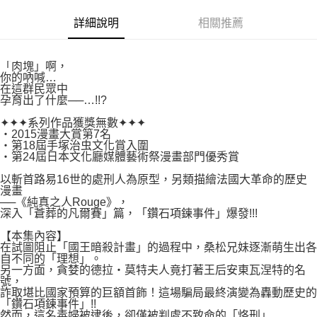
付款後7-11取貨
２．關於個人資料處理事宜，請瀏覽以下網址：
每筆NT$80，滿NT$500(含以上)免運費
詳細說明
相關推薦
https://aftee.tw/terms/#terms3
３．未成年的使用者請事先徵得法定代理人或監護人之同意方可使用
宅配
「AFTEE先享後付」，若未經同意申辦者引起之損失，本公司不負相關責
任。
每筆NT$100，滿NT$800(含以上)免運費
「肉塊」啊，
４．使用「AFTEE先享後付」時，將依據個別帳號之用戶狀況，依本公司即
你的吶喊…
時審查核予不同之上限額度；若仍有額度不足之情形，本公司將視審查結果
在這群民眾中
國家/地區配送
查看運費
孕育出了什麼──…!!?
請求用戶進行身份認證。
５．嚴禁一人註冊多個帳號或使用他人資訊註冊。若發現惡意使用之情形，
✦✦✦系列作品獲獎無數✦✦✦
恩沛科技股份有限公司將有權停止該用戶之使用額度並採取法律行動。
・2015漫畫大賞第7名
・第18屆手塚治虫文化賞入圍
・第24屆日本文化廳媒體藝術祭漫畫部門優秀賞
以斬首路易16世的處刑人為原型，另類描繪法國大革命的歷史
漫畫
──《純真之人Rouge》，
深入「蒼葬的凡爾賽」篇，「鑽石項鍊事件」爆發!!!
【本集內容】
在試圖阻止「國王暗殺計畫」的過程中，桑松兄妹逐漸萌生出各
自不同的「理想」。
另一方面，貪婪的德拉‧莫特夫人竟打著王后安東瓦涅特的名
號，
詐取堪比國家預算的巨額首飾！這場騙局最終演變為轟動歷史的
「鑽石項鍊事件」!!
然而，這名毒婦被逮後，卻僅被判處不致命的「烙刑」……