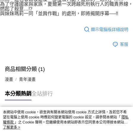
為了守護國家與家族，夏爾第一次跨越死刑執行人的職責界線，
燃起了殺意…!?
與妹妹瑪莉一同「並肩作戰」的處刑，即將揭開序幕──!!
顯示電腦版詳細說明
客服
商品相關分類 (1)
漫畫
青年漫畫
本分類熱銷
全站排行
本網站中使用 cookie，欲查詢有關本網站使用 cookie 方式之詳情，及若您不希
熱門標籤
望在電腦上使用 cookie 時應如何變更電腦的 cookie 設定，請參閱本網站「
隱私
權條款
」之 Cookie 聲明。您繼續使用本網站即表示您同意本公司得按本網站使
用條款之 Cookie 聲明使用 cookie。
了解更多 >