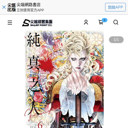
尖端網路書店
開啟APP
立刻使用官方APP
0
1
/
1