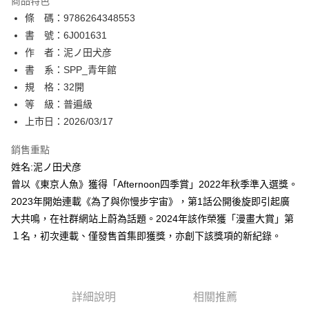
商品特色
相關說明
條 碼：9786264348553
【關於「AFTEE先享後付」】
ATM付款
AFTEE先享後付是「在收到商品之後才付款」的支付方式。 讓您購物簡單
書 號：6J001631
便利好安心！
作 者：泥ノ田犬彦
１．簡單：不需註冊會員、不需綁卡、不需儲值。
運送方式
書 系：SPP_青年館
２．便利：只要手機號碼，簡訊認證，即可結帳。
３．安心：先確認商品／服務後，再付款。
規 格：32開
全家取貨付款
等 級：普遍級
每筆NT$80，滿NT$500(含以上)免運費
【「AFTEE先享後付」結帳流程】
１．於結帳方式選擇「AFTEE先享後付」後，將跳轉至「AFTEE先享後付」
上市日：2026/03/17
付款後全家取貨
結帳頁面，進行簡訊認證並確認金額後，即可完成結帳。
２．訂單成立數日內，您將收到繳費通知簡訊。
銷售重點
每筆NT$80，滿NT$500(含以上)免運費
３．收到繳費通知簡訊後14天內，點擊此簡訊中的連結，可透過四大超商／
姓名:泥ノ田犬彦
ATM／網路銀行／等多元方式進行付款，方視為交易完成。
萊爾富取貨付款
※ 請注意：結帳手續完成當下不需立刻繳費，但若您需要取消訂單，請聯絡
曾以《東京人魚》獲得「Afternoon四季賞」2022年秋季準入選獎。
每筆NT$80，滿NT$500(含以上)免運費
購買商品的店家。未經商家同意取消之訂單仍視為有效，需透過AFTEE先享
2023年開始連載《為了與你慢步宇宙》，第1話公開後旋即引起廣
後付繳納相關費用。
大共鳴，在社群網站上蔚為話題。2024年該作榮獲「漫畫大賞」第
付款後萊爾富取貨
※ 交易是否成功請以「AFTEE先享後付 」之結帳頁面顯示為準，若有關於
是否繳費成功／繳費後需取消欲退款等相關疑問，請聯繫「AFTEE先享後付
１名，初次連載、僅發售首集即獲獎，亦創下該獎項的新紀錄。
每筆NT$80，滿NT$500(含以上)免運費
客戶支援中心」
https://netprotections.freshdesk.com/support/home
7-11取貨付款
【注意事項】
１．透過由恩沛科技股份有限公司提供之「AFTEE先享後付」服務完成之交
每筆NT$80，滿NT$500(含以上)免運費
易，需依本服務之必要範圍內提供個人資料，並將交易相關給付款項請求債
詳細說明
相關推薦
權轉讓予恩沛科技股份有限公司。