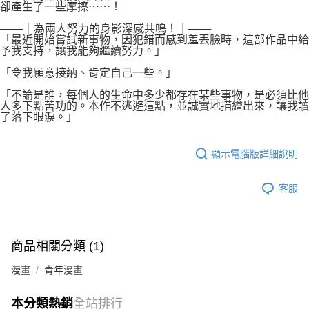
卻產生了一些摩擦⋯⋯！
───｜為兩人努力的身影深感共鳴！｜───
「最近開始嘗試新事物，因犯錯而感到羞丟臉時，這部作品中給
予我支持，讓我能夠繼續努力。」
「令我願意接納、肯定自己一些。」
「不論是誰，每個人的生命中多少都存在某些事物，是必須比他
人多下點苦功的。本作不逃避這點，並誠實地描繪出來，讓我讀
了落下眼淚。」
顯示電腦版詳細說明
客服
商品相關分類 (1)
漫畫
青年漫畫
本分類熱銷
全站排行