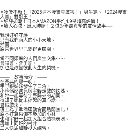
付款後7-11取貨
２．關於個人資料處理事宜，請瀏覽以下網址：
每筆NT$80，滿NT$500(含以上)免運費
https://aftee.tw/terms/#terms3
✦獲獎不斷！「2025這本漫畫真厲害！」男生篇、「2024漫畫
３．未成年的使用者請事先徵得法定代理人或監護人之同意方可使用
大賞」雙冠王！
宅配
「AFTEE先享後付」，若未經同意申辦者引起之損失，本公司不負相關責
✧好評如潮！日本AMAZON平均4.9星超高評價！
任。
✦觸人心弦、感人肺腑！２位少年最真摯的友情故事──
每筆NT$100，滿NT$800(含以上)免運費
４．使用「AFTEE先享後付」時，將依據個別帳號之用戶狀況，依本公司即
我想好好守護
時審查核予不同之上限額度；若仍有額度不足之情形，本公司將視審查結果
國家/地區配送
查看運費
只有我們兩人的小小天地。
請求用戶進行身份認證。
然而…
５．嚴禁一人註冊多個帳號或使用他人資訊註冊。若發現惡意使用之情形，
原來世界早已變得更廣闊。
恩沛科技股份有限公司將有權停止該用戶之使用額度並採取法律行動。
當不同頻率的人們產生交集⋯⋯
會誤會、會爭論，
卻也是改變彼此人生的契機。
───｜故事簡介｜───
在祭典的那一晚，
宇野跟姊姊發生了口角，
小林偶然遇見與宇野走散的姊姊。
和她一起等待宇野歸來的期間，
得知了她從未提起的真心話⋯⋯
暑假結束，
班上為了準備運動會而熱鬧無比！
原本打算偷懶不參加的小林
也和宇野一起加入組合體操表演。
再加上同班的村井
三人快馬加鞭投入練習，