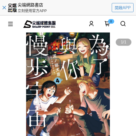
尖端網路書店
開啟APP
立刻使用官方APP
0
1
/
1