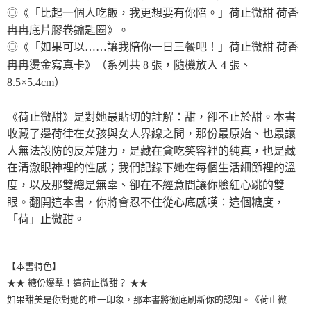
◎《「比起一個人吃飯，我更想要有你陪。」荷止微甜 荷香
冉冉底片膠卷鑰匙圈》。
◎《「如果可以……讓我陪你一日三餐吧！」荷止微甜 荷香
冉冉燙金寫真卡》（系列共
8
張，隨機放入
4
張、
8.5
×
5.4cm
）
《荷止微甜》是對她最貼切的註解：甜，卻不止於甜。本書
收藏了邊荷律在女孩與女人界線之間，那份最原始、也最讓
人無法設防的反差魅力，是藏在貪吃笑容裡的純真，也是藏
在清澈眼神裡的性感；我們記錄下她在每個生活細節裡的溫
度，以及那雙總是無辜、卻在不經意間讓你臉紅心跳的雙
眼。翻開這本書，你將會忍不住從心底感嘆：這個糖度，
「荷」止微甜。
【本書特色】
★★ 糖份爆擊！這荷止微甜？ ★★
如果甜美是你對她的唯一印象，那本書將徹底刷新你的認知。《荷止微