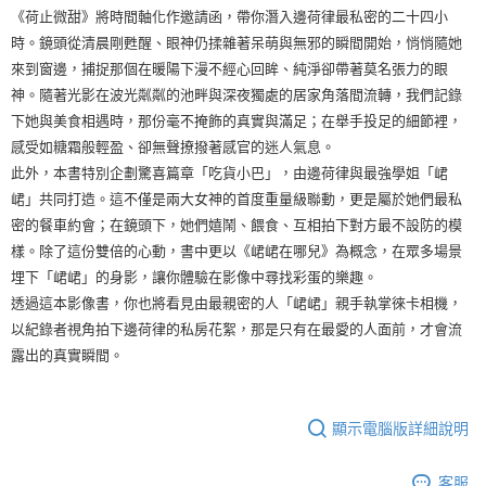
《荷止微甜》將時間軸化作邀請函，帶你潛入邊荷律最私密的二十四小
時。鏡頭從清晨剛甦醒、眼神仍揉雜著呆萌與無邪的瞬間開始，悄悄隨她
來到窗邊，捕捉那個在暖陽下漫不經心回眸、純淨卻帶著莫名張力的眼
神。隨著光影在波光粼粼的池畔與深夜獨處的居家角落間流轉，我們記錄
下她與美食相遇時，那份毫不掩飾的真實與滿足；在舉手投足的細節裡，
感受如糖霜般輕盈、卻無聲撩撥著感官的迷人氣息。
此外，本書特別企劃驚喜篇章「吃貨小巴」，由邊荷律與最強學姐「峮
峮」共同打造。這不僅是兩大女神的首度重量級聯動，更是屬於她們最私
密的餐車約會；在鏡頭下，她們嬉鬧、餵食、互相拍下對方最不設防的模
樣。除了這份雙倍的心動，書中更以《峮峮在哪兒》為概念，在眾多場景
埋下「峮峮」的身影，讓你體驗在影像中尋找彩蛋的樂趣。
透過這本影像書，你也將看見由最親密的人「峮峮」親手執掌徠卡相機，
以紀錄者視角拍下邊荷律的私房花絮，那是只有在最愛的人面前，才會流
露出的真實瞬間。
顯示電腦版詳細說明
客服