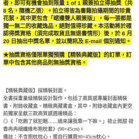
者
，即可有機會抽到限量 1 of 1 親簽拍立得抽獎（共
8 名，隨機乙張）。拍立得皆為書籍拍攝期間的珍貴
花絮，其中更包含「峮邊雙人親簽版」，每一張都是
獨一無二的收藏逸品，絕對值得珍藏。本活動將於確
認得獎資格（須完成取貨且無退書情形）後，於 6 月
20 日抽出中獎名單，並以簡訊及 E-mail 個別通知。
★
抽獎資格僅限單獨預購
【精裝典藏版】的訂單
，
訂
單中包含其他商品則無抽獎資格
。
【精裝典藏版】採精裝封面。
全書採重量級精裝設計製作，包括了高質感專屬封面精裝
書、附錄收藏盒、精緻典藏書盒，其中，附錄收藏盒內更空
前獨家呈獻三款高質感週邊精品：
◎《「吃飽了就犯睏……過來讓我靠一下嘛。」荷止微甜 荷
香冉冉細纖維布抱枕套》
(90
×
45cm)
。
備註：不含抱枕枕心，需自行購買
90
×
45cm
枕心。