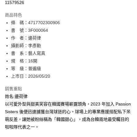
11579526
AFTEE先享後付
商品特色
相關說明
條 碼：4717702300906
【關於「AFTEE先享後付」】
ATM付款
AFTEE先享後付是「在收到商品之後才付款」的支付方式。 讓您購物簡單
書 號：3F000064
便利好安心！
作 者：邊荷律
１．簡單：不需註冊會員、不需綁卡、不需儲值。
運送方式
攝影師：李彥勳
２．便利：只要手機號碼，簡訊認證，即可結帳。
３．安心：先確認商品／服務後，再付款。
書 系：藝人寫真
全家取貨付款
規 格：16開
每筆NT$80，滿NT$500(含以上)免運費
【「AFTEE先享後付」結帳流程】
１．於結帳方式選擇「AFTEE先享後付」後，將跳轉至「AFTEE先享後付」
等 級：普遍級
付款後全家取貨
結帳頁面，進行簡訊認證並確認金額後，即可完成結帳。
上市日：2026/05/20
２．訂單成立數日內，您將收到繳費通知簡訊。
每筆NT$80，滿NT$500(含以上)免運費
３．收到繳費通知簡訊後14天內，點擊此簡訊中的連結，可透過四大超商／
銷售重點
ATM／網路銀行／等多元方式進行付款，方視為交易完成。
萊爾富取貨付款
※ 請注意：結帳手續完成當下不需立刻繳費，但若您需要取消訂單，請聯絡
姓名:邊荷律
每筆NT$80，滿NT$500(含以上)免運費
購買商品的店家。未經商家同意取消之訂單仍視為有效，需透過AFTEE先享
以可愛外型與甜美笑容在韓國賽場嶄露頭角，2023 年加入 Passion
後付繳納相關費用。
Sisters 後便迅速擄獲台灣球迷的心。球場上的專業應援搭配私下呆
付款後萊爾富取貨
※ 交易是否成功請以「AFTEE先享後付 」之結帳頁面顯示為準，若有關於
是否繳費成功／繳費後需取消欲退款等相關疑問，請聯繫「AFTEE先享後付
萌反差，讓她被粉絲稱為「韓國甜心」，成為台韓兩地最受矚目的
每筆NT$80，滿NT$500(含以上)免運費
客戶支援中心」
https://netprotections.freshdesk.com/support/home
啦啦隊代表之一。
7-11取貨付款
【注意事項】