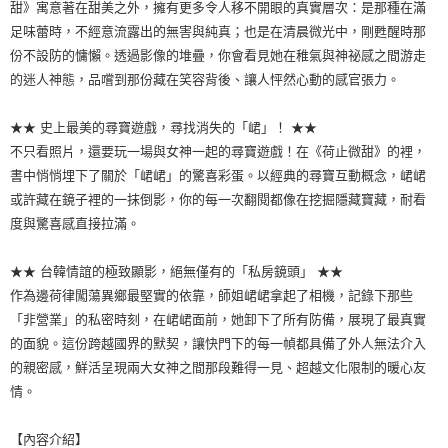
甜》寓意著在甜美之外，擁有更多令人移不開眼的真實層次：是那種在滿
足味蕾時，不經意流露出的無害與純真；也是在清晨微光中，剛甦醒時那
份不設防的慵懶。透過影像的堆疊，你會看見她在稚氣與神祕感之間游走
的迷人神態，品嚐到那份藏在笑容背後、讓人怦然心動的感官張力。
★★ 史上最美的尋寶遊戲，尋找消失的「峮」！ ★★
不只看照片，還要玩一場與女神一起的尋寶遊戲！在《荷止微甜》的裡，
書中悄悄埋下了關於「峮峮」的驚喜彩蛋。以經典的尋寶互動概念，峮峮
或許藏在鏡子裡的一抹倒影，你的每一次翻閱都像在挖掘隱藏寶藏，耐看
度與驚喜感直接拉滿。
★★ 台韓情誼的極致顯影，絕無僅有的「私房鏡頭」 ★★
作為邊荷律闖蕩異鄉最堅實的依靠，師姐峮峮拿起了相機，記錄下那些
「非營業」的私密時刻，在峮峮面前，她卸下了所有防備，展現了最真實
的面貌。這份跨越國界的默契，讓快門下的每一幀都具備了外人無法介入
的親密感，鮮活呈現兩大女神之間那段難得一見、超越文化限制的暖心友
情。
【內容介紹】