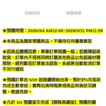
１．透過由恩沛科技股份有限公司提供之「AFTEE先享後付」服務完成之交
每筆NT$80，滿NT$500(含以上)免運費
易，需依本服務之必要範圍內提供個人資料，並將交易相關給付款項請求債
權轉讓予恩沛科技股份有限公司。
付款後7-11取貨
詳細說明
相關推薦
２．關於個人資料處理事宜，請瀏覽以下網址：
每筆NT$80，滿NT$500(含以上)免運費
https://aftee.tw/terms/#terms3
３．未成年的使用者請事先徵得法定代理人或監護人之同意方可使用
宅配
「AFTEE先享後付」，若未經同意申辦者引起之損失，本公司不負相關責
★
預購時間：2026/3/4 AM12:00~2026/3/31 PM11:59
任。
每筆NT$100，滿NT$800(含以上)免運費
４．使用「AFTEE先享後付」時，將依據個別帳號之用戶狀況，依本公司即
時審查核予不同之上限額度；若仍有額度不足之情形，本公司將視審查結果
★
本商品為獨家預購商品，不適用任何優惠案型
國家/地區配送
查看運費
請求用戶進行身份認證。
５．嚴禁一人註冊多個帳號或使用他人資訊註冊。若發現惡意使用之情形，
★因商品體積因素，單筆訂單限購一組；若選擇超商
恩沛科技股份有限公司將有權停止該用戶之使用額度並採取法律行動。
取貨
，訂單內
不得再同時訂購其他商品以免超過材積
限制，經判斷若訂單無法超取
，
系統將自動取消訂單
不另行通知
★
預購訂單自 5/20 起陸續開始出貨，預計於5月底前
完成全數寄送；實際出貨時程將視商品到貨狀況調
整，敬請見諒。
★
凡於 3/4 預購當天完成【精裝典藏版】預購的讀