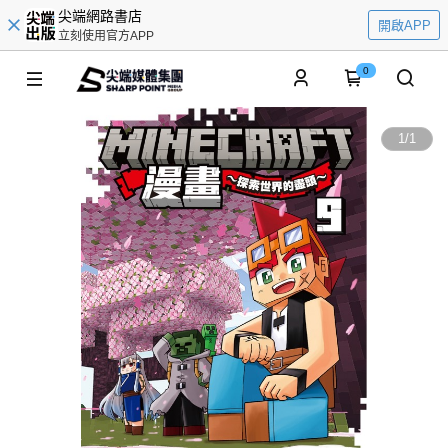
尖端網路書店
開啟APP
立刻使用官方APP
0
1
/
1