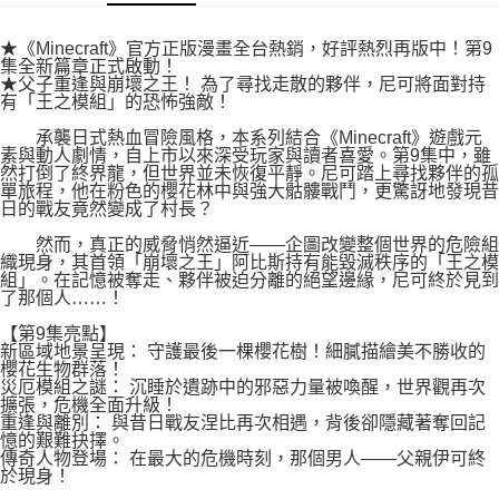
付款後7-11取貨
２．關於個人資料處理事宜，請瀏覽以下網址：
每筆NT$80，滿NT$500(含以上)免運費
https://aftee.tw/terms/#terms3
★《Minecraft》官方正版漫畫全台熱銷，好評熱烈再版中！第9
３．未成年的使用者請事先徵得法定代理人或監護人之同意方可使用
集全新篇章正式啟動！
宅配
「AFTEE先享後付」，若未經同意申辦者引起之損失，本公司不負相關責
★父子重逢與崩壞之王！ 為了尋找走散的夥伴，尼可將面對持
任。
有「王之模組」的恐怖強敵！
每筆NT$100，滿NT$800(含以上)免運費
４．使用「AFTEE先享後付」時，將依據個別帳號之用戶狀況，依本公司即
承襲日式熱血冒險風格，本系列結合《Minecraft》遊戲元
時審查核予不同之上限額度；若仍有額度不足之情形，本公司將視審查結果
國家/地區配送
查看運費
素與動人劇情，自上市以來深受玩家與讀者喜愛。第9集中，雖
請求用戶進行身份認證。
然打倒了終界龍，但世界並未恢復平靜。尼可踏上尋找夥伴的孤
５．嚴禁一人註冊多個帳號或使用他人資訊註冊。若發現惡意使用之情形，
單旅程，他在粉色的櫻花林中與強大骷髏戰鬥，更驚訝地發現昔
恩沛科技股份有限公司將有權停止該用戶之使用額度並採取法律行動。
日的戰友竟然變成了村長？
然而，真正的威脅悄然逼近——企圖改變整個世界的危險組
織現身，其首領「崩壞之王」阿比斯持有能毀滅秩序的「王之模
組」。在記憶被奪走、夥伴被迫分離的絕望邊緣，尼可終於見到
了那個人……！
【第9集亮點】
新區域地景呈現： 守護最後一棵櫻花樹！細膩描繪美不勝收的
櫻花生物群落！
災厄模組之謎： 沉睡於遺跡中的邪惡力量被喚醒，世界觀再次
擴張，危機全面升級！
重逢與離別： 與昔日戰友涅比再次相遇，背後卻隱藏著奪回記
憶的艱難抉擇。
傳奇人物登場： 在最大的危機時刻，那個男人——父親伊可終
於現身！