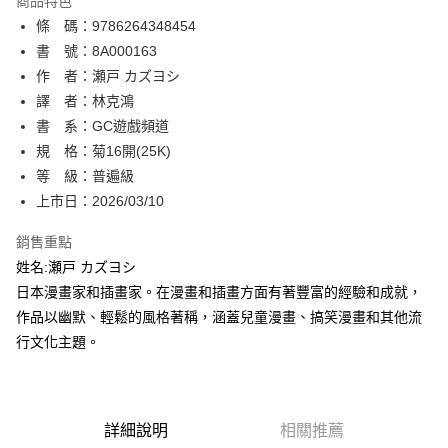
商品特色
相關說明
條 碼：9786264348454
【關於「AFTEE先享後付」】
ATM付款
AFTEE先享後付是「在收到商品之後才付款」的支付方式。 讓您購物簡單
書 號：8A000163
便利好安心！
作 者：瀬戸 カズヨシ
１．簡單：不需註冊會員、不需綁卡、不需儲值。
運送方式
譯 者：林克鴻
２．便利：只要手機號碼，簡訊認證，即可結帳。
３．安心：先確認商品／服務後，再付款。
書 系：GC遊戲頻道
全家取貨付款
規 格：菊16開(25K)
每筆NT$80，滿NT$500(含以上)免運費
【「AFTEE先享後付」結帳流程】
１．於結帳方式選擇「AFTEE先享後付」後，將跳轉至「AFTEE先享後付」
等 級：普遍級
付款後全家取貨
結帳頁面，進行簡訊認證並確認金額後，即可完成結帳。
上市日：2026/03/10
２．訂單成立數日內，您將收到繳費通知簡訊。
每筆NT$80，滿NT$500(含以上)免運費
３．收到繳費通知簡訊後14天內，點擊此簡訊中的連結，可透過四大超商／
銷售重點
ATM／網路銀行／等多元方式進行付款，方視為交易完成。
萊爾富取貨付款
※ 請注意：結帳手續完成當下不需立刻繳費，但若您需要取消訂單，請聯絡
姓名:瀬戸 カズヨシ
每筆NT$80，滿NT$500(含以上)免運費
購買商品的店家。未經商家同意取消之訂單仍視為有效，需透過AFTEE先享
日本漫畫家和插畫家。在漫畫和插畫方面有著豐富的經驗和成就，
後付繳納相關費用。
作品以幽默、輕鬆的風格著稱，涵蓋兒童漫畫、搞笑漫畫和其他流
付款後萊爾富取貨
※ 交易是否成功請以「AFTEE先享後付 」之結帳頁面顯示為準，若有關於
是否繳費成功／繳費後需取消欲退款等相關疑問，請聯繫「AFTEE先享後付
行文化主題。
每筆NT$80，滿NT$500(含以上)免運費
客戶支援中心」
https://netprotections.freshdesk.com/support/home
7-11取貨付款
【注意事項】
１．透過由恩沛科技股份有限公司提供之「AFTEE先享後付」服務完成之交
每筆NT$80，滿NT$500(含以上)免運費
易，需依本服務之必要範圍內提供個人資料，並將交易相關給付款項請求債
詳細說明
相關推薦
權轉讓予恩沛科技股份有限公司。