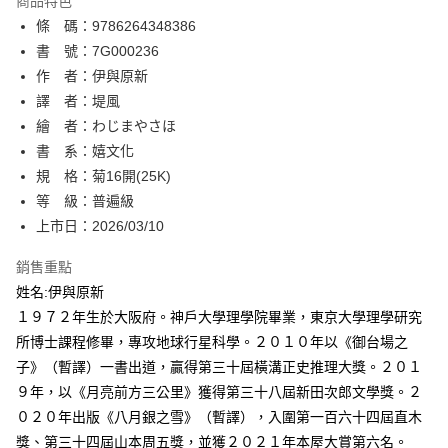
商品特色
相關說明
條 碼：9786264348386
【關於「AFTEE先享後付」】
ATM付款
AFTEE先享後付是「在收到商品之後才付款」的支付方式。 讓您購物簡單
書 號：7G000236
便利好安心！
作 者：伊與原新
１．簡單：不需註冊會員、不需綁卡、不需儲值。
運送方式
譯 者：堤風
２．便利：只要手機號碼，簡訊認證，即可結帳。
３．安心：先確認商品／服務後，再付款。
繪 者：わじまやさほ
全家取貨付款
書 系：嬉文化
每筆NT$80，滿NT$500(含以上)免運費
【「AFTEE先享後付」結帳流程】
１．於結帳方式選擇「AFTEE先享後付」後，將跳轉至「AFTEE先享後付」
規 格：菊16開(25K)
付款後全家取貨
結帳頁面，進行簡訊認證並確認金額後，即可完成結帳。
等 級：普遍級
２．訂單成立數日內，您將收到繳費通知簡訊。
每筆NT$80，滿NT$500(含以上)免運費
上市日：2026/03/10
３．收到繳費通知簡訊後14天內，點擊此簡訊中的連結，可透過四大超商／
ATM／網路銀行／等多元方式進行付款，方視為交易完成。
萊爾富取貨付款
※ 請注意：結帳手續完成當下不需立刻繳費，但若您需要取消訂單，請聯絡
銷售重點
每筆NT$80，滿NT$500(含以上)免運費
購買商品的店家。未經商家同意取消之訂單仍視為有效，需透過AFTEE先享
姓名:伊與原新
後付繳納相關費用。
１９７２年生於大阪府。神戶大學理學院畢業，東京大學理學研究
付款後萊爾富取貨
※ 交易是否成功請以「AFTEE先享後付 」之結帳頁面顯示為準，若有關於
是否繳費成功／繳費後需取消欲退款等相關疑問，請聯繫「AFTEE先享後付
所博士課程修畢，專攻地球行星科學。２０１０年以《御台場之
每筆NT$80，滿NT$500(含以上)免運費
客戶支援中心」
https://netprotections.freshdesk.com/support/home
子》（暫譯）一書出道，贏得第三十屆橫溝正史推理大獎。２０１
7-11取貨付款
９年，以《月亮前方三公里》獲得第三十八屆新田次郎文學獎。２
【注意事項】
１．透過由恩沛科技股份有限公司提供之「AFTEE先享後付」服務完成之交
每筆NT$80，滿NT$500(含以上)免運費
０２０年出版《八月銀之雪》（暫譯），入圍第一百六十四屆直木
易，需依本服務之必要範圍內提供個人資料，並將交易相關給付款項請求債
獎、第三十四屆山本周五獎，並獲２０２１年本屋大賞第六名。
權轉讓予恩沛科技股份有限公司。