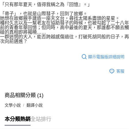
「只有那年夏天，值得我稱之為『回憶』。」
「帚子」，也就是山際彗子，回到了故鄉。
她想在故鄉親手建造一座天文台，尋找太陽系盡頭的星星。
種村久志以及一幫老友在協助彗子的時候，也被勾起了二十八年
前的青春年華回憶；但同時，高中最後的夏天，那誰都不願去觸
碰的真相即將揭曉……
一群迷惘的大人，能否跨越感傷過往，打破死胡同般的日子，再
次向前邁進？
顯示電腦版詳細說明
客服
商品相關分類 (1)
文學小說
翻譯小說
本分類熱銷
全站排行