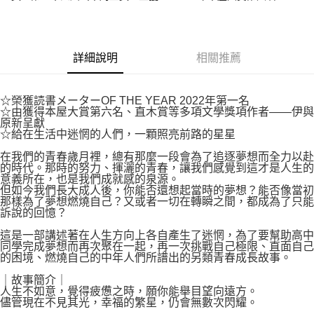
付款後7-11取貨
２．關於個人資料處理事宜，請瀏覽以下網址：
每筆NT$80，滿NT$500(含以上)免運費
https://aftee.tw/terms/#terms3
３．未成年的使用者請事先徵得法定代理人或監護人之同意方可使用
宅配
「AFTEE先享後付」，若未經同意申辦者引起之損失，本公司不負相關責
詳細說明
相關推薦
任。
每筆NT$100，滿NT$800(含以上)免運費
４．使用「AFTEE先享後付」時，將依據個別帳號之用戶狀況，依本公司即
時審查核予不同之上限額度；若仍有額度不足之情形，本公司將視審查結果
國家/地區配送
查看運費
請求用戶進行身份認證。
☆榮獲読書メーターOF THE YEAR 2022年第一名
☆由獲得本屋大賞第六名、直木賞等多項文學獎項作者——伊與
５．嚴禁一人註冊多個帳號或使用他人資訊註冊。若發現惡意使用之情形，
原新呈獻
恩沛科技股份有限公司將有權停止該用戶之使用額度並採取法律行動。
☆給在生活中迷惘的人們，一顆照亮前路的星星
在我們的青春歲月裡，總有那麼一段會為了追逐夢想而全力以赴
的時代。那時的努力、揮灑的青春，讓我們感覺到這才是人生的
意義所在，也是我們成就感的泉源。
但如今我們長大成人後，你能否還想起當時的夢想？能否像當初
那樣為了夢想燃燒自己？又或者一切在轉瞬之間，都成為了只能
訴說的回憶？
這是一部講述著在人生方向上各自產生了迷惘，為了要幫助高中
同學完成夢想而再次聚在一起，再一次挑戰自己極限、直面自己
的困境、燃燒自己的中年人們所譜出的另類青春成長故事。
｜故事簡介｜
人生不如意，覺得疲憊之時，願你能舉目望向遠方。
儘管現在不見其光，幸福的繁星，仍會無數次閃耀。