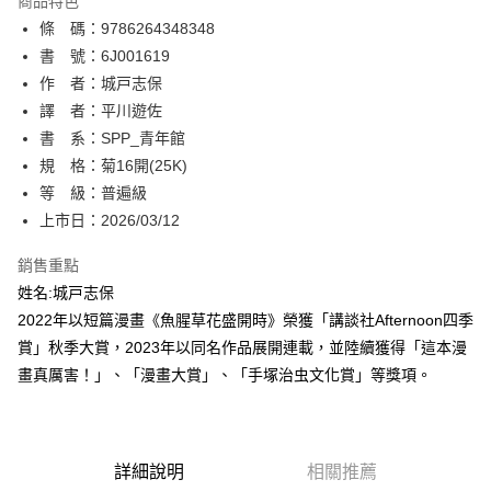
商品特色
相關說明
條 碼：9786264348348
【關於「AFTEE先享後付」】
ATM付款
AFTEE先享後付是「在收到商品之後才付款」的支付方式。 讓您購物簡單
書 號：6J001619
便利好安心！
作 者：城戸志保
１．簡單：不需註冊會員、不需綁卡、不需儲值。
運送方式
譯 者：平川遊佐
２．便利：只要手機號碼，簡訊認證，即可結帳。
３．安心：先確認商品／服務後，再付款。
書 系：SPP_青年館
全家取貨付款
規 格：菊16開(25K)
每筆NT$80，滿NT$500(含以上)免運費
【「AFTEE先享後付」結帳流程】
１．於結帳方式選擇「AFTEE先享後付」後，將跳轉至「AFTEE先享後付」
等 級：普遍級
付款後全家取貨
結帳頁面，進行簡訊認證並確認金額後，即可完成結帳。
上市日：2026/03/12
２．訂單成立數日內，您將收到繳費通知簡訊。
每筆NT$80，滿NT$500(含以上)免運費
３．收到繳費通知簡訊後14天內，點擊此簡訊中的連結，可透過四大超商／
銷售重點
ATM／網路銀行／等多元方式進行付款，方視為交易完成。
萊爾富取貨付款
※ 請注意：結帳手續完成當下不需立刻繳費，但若您需要取消訂單，請聯絡
姓名:城戸志保
每筆NT$80，滿NT$500(含以上)免運費
購買商品的店家。未經商家同意取消之訂單仍視為有效，需透過AFTEE先享
2022年以短篇漫畫《魚腥草花盛開時》榮獲「講談社Afternoon四季
後付繳納相關費用。
賞」秋季大賞，2023年以同名作品展開連載，並陸續獲得「這本漫
付款後萊爾富取貨
※ 交易是否成功請以「AFTEE先享後付 」之結帳頁面顯示為準，若有關於
是否繳費成功／繳費後需取消欲退款等相關疑問，請聯繫「AFTEE先享後付
畫真厲害！」、「漫畫大賞」、「手塚治虫文化賞」等獎項。
每筆NT$80，滿NT$500(含以上)免運費
客戶支援中心」
https://netprotections.freshdesk.com/support/home
7-11取貨付款
【注意事項】
１．透過由恩沛科技股份有限公司提供之「AFTEE先享後付」服務完成之交
每筆NT$80，滿NT$500(含以上)免運費
易，需依本服務之必要範圍內提供個人資料，並將交易相關給付款項請求債
詳細說明
相關推薦
權轉讓予恩沛科技股份有限公司。