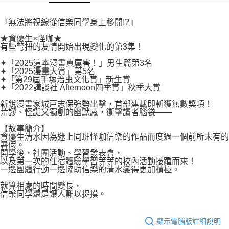
付款後7-11取貨
２．關於個人資料處理事宜，請瀏覽以下網址：
每筆NT$80，滿NT$500(含以上)免運費
https://aftee.tw/terms/#terms3
『無法將視線從信樂同學身上移開!?』
３．未成年的使用者請事先徵得法定代理人或監護人之同意方可使用
宅配
「AFTEE先享後付」，若未經同意申辦者引起之損失，本公司不負相關責
★資優生×怪咖★
任。
有些彆扭的友情開始出現變化的第3集！
每筆NT$100，滿NT$800(含以上)免運費
４．使用「AFTEE先享後付」時，將依據個別帳號之用戶狀況，依本公司即
✦「2025這本漫畫真厲害！」男生篇第3名
時審查核予不同之上限額度；若仍有額度不足之情形，本公司將視審查結果
國家/地區配送
查看運費
✦「2025漫畫大賞」第5名
請求用戶進行身份認證。
✦「第29屆手塚治虫文化賞」新生賞
５．嚴禁一人註冊多個帳號或使用他人資訊註冊。若發現惡意使用之情形，
✦「2022講談社 Afternoon四季賞」秋季大賞
恩沛科技股份有限公司將有權停止該用戶之使用額度並採取法律行動。
新銳漫畫家城戸志保強勢出擊，首部連載即斬獲無數獎項！
荒謬、怪誕又獨創的幽默感，衝擊讀者腦袋——
【故事簡介】
資優生清水因為迷上同班怪咖信樂的作品而度過一個前所未有的
暑假。
開學後，社團活動、學習發表會，
以及第一次的住宿體驗學習等等的校內活動接踵而來！
一邊團體行動一邊協助信樂的清水變得更加積極。
就算相處的時間變長，
信樂同學還是讓人難以捉摸。
顯示電腦版詳細說明