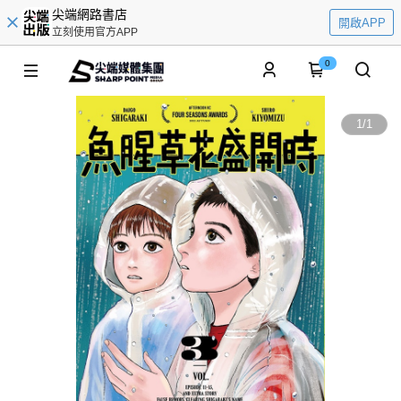
尖端網路書店
開啟APP
立刻使用官方APP
0
1
/
1