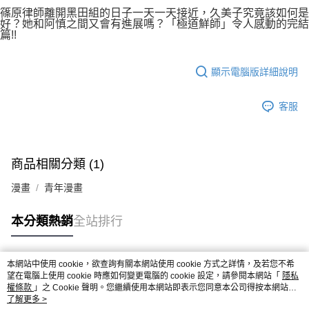
付款後7-11取貨
２．關於個人資料處理事宜，請瀏覽以下網址：
篠原律師離開黑田組的日子一天一天接近，久美子究竟該如何是
每筆NT$80，滿NT$500(含以上)免運費
好？她和阿慎之間又會有進展嗎？「極道鮮師」令人感動的完結
https://aftee.tw/terms/#terms3
篇!!
３．未成年的使用者請事先徵得法定代理人或監護人之同意方可使用
宅配
「AFTEE先享後付」，若未經同意申辦者引起之損失，本公司不負相關責
任。
每筆NT$100，滿NT$800(含以上)免運費
顯示電腦版詳細說明
４．使用「AFTEE先享後付」時，將依據個別帳號之用戶狀況，依本公司即
時審查核予不同之上限額度；若仍有額度不足之情形，本公司將視審查結果
國家/地區配送
查看運費
請求用戶進行身份認證。
客服
５．嚴禁一人註冊多個帳號或使用他人資訊註冊。若發現惡意使用之情形，
恩沛科技股份有限公司將有權停止該用戶之使用額度並採取法律行動。
商品相關分類 (1)
漫畫
青年漫畫
本分類熱銷
全站排行
本網站中使用 cookie，欲查詢有關本網站使用 cookie 方式之詳情，及若您不希
熱門標籤
望在電腦上使用 cookie 時應如何變更電腦的 cookie 設定，請參閱本網站「
隱私
權條款
」之 Cookie 聲明。您繼續使用本網站即表示您同意本公司得按本網站使
用條款之 Cookie 聲明使用 cookie。
了解更多 >