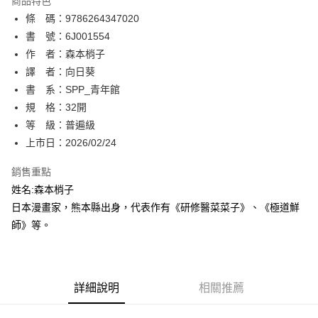
商品特色
相關說明
條 碼：9786264347020
【關於「AFTEE先享後付」】
ATM付款
AFTEE先享後付是「在收到商品之後才付款」的支付方式。 讓您購物簡單
書 號：6J001554
便利好安心！
作 者：森本梢子
１．簡單：不需註冊會員、不需綁卡、不需儲值。
運送方式
譯 者：向日葵
２．便利：只要手機號碼，簡訊認證，即可結帳。
３．安心：先確認商品／服務後，再付款。
書 系：SPP_青年館
全家取貨付款
規 格：32開
每筆NT$80，滿NT$500(含以上)免運費
【「AFTEE先享後付」結帳流程】
１．於結帳方式選擇「AFTEE先享後付」後，將跳轉至「AFTEE先享後付」
等 級：普遍級
付款後全家取貨
結帳頁面，進行簡訊認證並確認金額後，即可完成結帳。
上市日：2026/02/24
２．訂單成立數日內，您將收到繳費通知簡訊。
每筆NT$80，滿NT$500(含以上)免運費
３．收到繳費通知簡訊後14天內，點擊此簡訊中的連結，可透過四大超商／
銷售重點
ATM／網路銀行／等多元方式進行付款，方視為交易完成。
萊爾富取貨付款
※ 請注意：結帳手續完成當下不需立刻繳費，但若您需要取消訂單，請聯絡
姓名:森本梢子
每筆NT$80，滿NT$500(含以上)免運費
購買商品的店家。未經商家同意取消之訂單仍視為有效，需透過AFTEE先享
日本漫畫家，熊本縣出身，代表作有《研修醫菜菜子》、《極道鮮
後付繳納相關費用。
師》等。
付款後萊爾富取貨
※ 交易是否成功請以「AFTEE先享後付 」之結帳頁面顯示為準，若有關於
是否繳費成功／繳費後需取消欲退款等相關疑問，請聯繫「AFTEE先享後付
每筆NT$80，滿NT$500(含以上)免運費
客戶支援中心」
https://netprotections.freshdesk.com/support/home
7-11取貨付款
【注意事項】
詳細說明
相關推薦
１．透過由恩沛科技股份有限公司提供之「AFTEE先享後付」服務完成之交
每筆NT$80，滿NT$500(含以上)免運費
易，需依本服務之必要範圍內提供個人資料，並將交易相關給付款項請求債
權轉讓予恩沛科技股份有限公司。