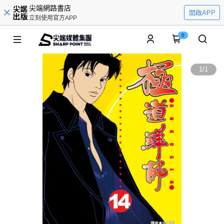
尖端網路書店
開啟APP
立刻使用官方APP
0
1
/
1