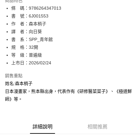
商品特色
相關說明
條 碼：9786264347013
【關於「AFTEE先享後付」】
ATM付款
AFTEE先享後付是「在收到商品之後才付款」的支付方式。 讓您購物簡單
書 號：6J001553
便利好安心！
作 者：森本梢子
１．簡單：不需註冊會員、不需綁卡、不需儲值。
運送方式
譯 者：向日葵
２．便利：只要手機號碼，簡訊認證，即可結帳。
３．安心：先確認商品／服務後，再付款。
書 系：SPP_青年館
全家取貨付款
規 格：32開
每筆NT$80，滿NT$500(含以上)免運費
【「AFTEE先享後付」結帳流程】
１．於結帳方式選擇「AFTEE先享後付」後，將跳轉至「AFTEE先享後付」
等 級：普遍級
付款後全家取貨
結帳頁面，進行簡訊認證並確認金額後，即可完成結帳。
上市日：2026/02/24
２．訂單成立數日內，您將收到繳費通知簡訊。
每筆NT$80，滿NT$500(含以上)免運費
３．收到繳費通知簡訊後14天內，點擊此簡訊中的連結，可透過四大超商／
銷售重點
ATM／網路銀行／等多元方式進行付款，方視為交易完成。
萊爾富取貨付款
※ 請注意：結帳手續完成當下不需立刻繳費，但若您需要取消訂單，請聯絡
姓名:森本梢子
每筆NT$80，滿NT$500(含以上)免運費
購買商品的店家。未經商家同意取消之訂單仍視為有效，需透過AFTEE先享
日本漫畫家，熊本縣出身，代表作有《研修醫菜菜子》、《極道鮮
後付繳納相關費用。
師》等。
付款後萊爾富取貨
※ 交易是否成功請以「AFTEE先享後付 」之結帳頁面顯示為準，若有關於
是否繳費成功／繳費後需取消欲退款等相關疑問，請聯繫「AFTEE先享後付
每筆NT$80，滿NT$500(含以上)免運費
客戶支援中心」
https://netprotections.freshdesk.com/support/home
7-11取貨付款
【注意事項】
詳細說明
相關推薦
１．透過由恩沛科技股份有限公司提供之「AFTEE先享後付」服務完成之交
每筆NT$80，滿NT$500(含以上)免運費
易，需依本服務之必要範圍內提供個人資料，並將交易相關給付款項請求債
權轉讓予恩沛科技股份有限公司。