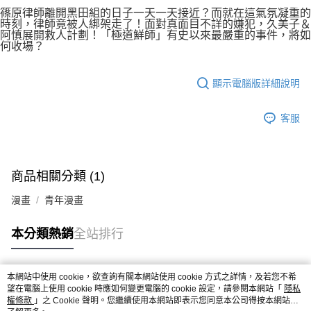
付款後7-11取貨
２．關於個人資料處理事宜，請瀏覽以下網址：
篠原律師離開黑田組的日子一天一天接近？而就在這氣氛凝重的
每筆NT$80，滿NT$500(含以上)免運費
時刻，律師竟被人綁架走了！面對真面目不詳的嫌犯，久美子＆
https://aftee.tw/terms/#terms3
阿慎展開救人計劃！「極道鮮師」有史以來最嚴重的事件，將如
３．未成年的使用者請事先徵得法定代理人或監護人之同意方可使用
宅配
何收場？
「AFTEE先享後付」，若未經同意申辦者引起之損失，本公司不負相關責
任。
每筆NT$100，滿NT$800(含以上)免運費
４．使用「AFTEE先享後付」時，將依據個別帳號之用戶狀況，依本公司即
顯示電腦版詳細說明
時審查核予不同之上限額度；若仍有額度不足之情形，本公司將視審查結果
國家/地區配送
查看運費
請求用戶進行身份認證。
５．嚴禁一人註冊多個帳號或使用他人資訊註冊。若發現惡意使用之情形，
客服
恩沛科技股份有限公司將有權停止該用戶之使用額度並採取法律行動。
商品相關分類 (1)
漫畫
青年漫畫
本分類熱銷
全站排行
本網站中使用 cookie，欲查詢有關本網站使用 cookie 方式之詳情，及若您不希
熱門標籤
望在電腦上使用 cookie 時應如何變更電腦的 cookie 設定，請參閱本網站「
隱私
權條款
」之 Cookie 聲明。您繼續使用本網站即表示您同意本公司得按本網站使