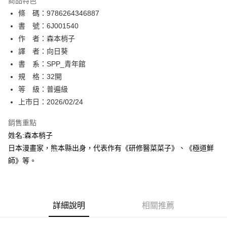
商品特色
相關說明
條 碼：9786264346887
【關於「AFTEE先享後付」】
ATM付款
AFTEE先享後付是「在收到商品之後才付款」的支付方式。 讓您購物簡單
書 號：6J001540
便利好安心！
作 者：森本梢子
１．簡單：不需註冊會員、不需綁卡、不需儲值。
運送方式
譯 者：向日葵
２．便利：只要手機號碼，簡訊認證，即可結帳。
３．安心：先確認商品／服務後，再付款。
書 系：SPP_青年館
全家取貨付款
規 格：32開
每筆NT$80，滿NT$500(含以上)免運費
【「AFTEE先享後付」結帳流程】
１．於結帳方式選擇「AFTEE先享後付」後，將跳轉至「AFTEE先享後付」
等 級：普遍級
付款後全家取貨
結帳頁面，進行簡訊認證並確認金額後，即可完成結帳。
上市日：2026/02/24
２．訂單成立數日內，您將收到繳費通知簡訊。
每筆NT$80，滿NT$500(含以上)免運費
３．收到繳費通知簡訊後14天內，點擊此簡訊中的連結，可透過四大超商／
銷售重點
ATM／網路銀行／等多元方式進行付款，方視為交易完成。
萊爾富取貨付款
※ 請注意：結帳手續完成當下不需立刻繳費，但若您需要取消訂單，請聯絡
姓名:森本梢子
每筆NT$80，滿NT$500(含以上)免運費
購買商品的店家。未經商家同意取消之訂單仍視為有效，需透過AFTEE先享
日本漫畫家，熊本縣出身，代表作有《研修醫菜菜子》、《極道鮮
後付繳納相關費用。
師》等。
付款後萊爾富取貨
※ 交易是否成功請以「AFTEE先享後付 」之結帳頁面顯示為準，若有關於
是否繳費成功／繳費後需取消欲退款等相關疑問，請聯繫「AFTEE先享後付
每筆NT$80，滿NT$500(含以上)免運費
客戶支援中心」
https://netprotections.freshdesk.com/support/home
7-11取貨付款
【注意事項】
詳細說明
相關推薦
１．透過由恩沛科技股份有限公司提供之「AFTEE先享後付」服務完成之交
每筆NT$80，滿NT$500(含以上)免運費
易，需依本服務之必要範圍內提供個人資料，並將交易相關給付款項請求債
權轉讓予恩沛科技股份有限公司。