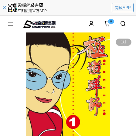
尖端網路書店
開啟APP
立刻使用官方APP
0
1
/
1