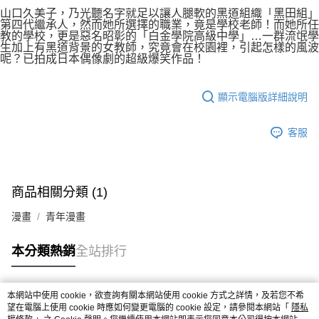
付款後7-11取貨
２．關於個人資料處理事宜，請瀏覽以下網址：
山口久美子，乃光聽名字就足以讓人腿軟的黑道組織「黑田組」
每筆NT$80，滿NT$500(含以上)免運費
第四代繼承人，然而她所選擇的職業，竟是學校老師！而她所任
https://aftee.tw/terms/#terms3
教的學校，更是惡名昭彰的「白金學院高級中學」…一群流氓學
３．未成年的使用者請事先徵得法定代理人或監護人之同意方可使用
宅配
生加上有黑道背景的女教師，究竟會在校園裡，引起怎樣的風波
「AFTEE先享後付」，若未經同意申辦者引起之損失，本公司不負相關責
呢？已拍成日本偶像劇的超級爆笑作品！
任。
每筆NT$100，滿NT$800(含以上)免運費
４．使用「AFTEE先享後付」時，將依據個別帳號之用戶狀況，依本公司即
時審查核予不同之上限額度；若仍有額度不足之情形，本公司將視審查結果
國家/地區配送
查看運費
顯示電腦版詳細說明
請求用戶進行身份認證。
５．嚴禁一人註冊多個帳號或使用他人資訊註冊。若發現惡意使用之情形，
恩沛科技股份有限公司將有權停止該用戶之使用額度並採取法律行動。
客服
商品相關分類 (1)
漫畫
青年漫畫
本分類熱銷
全站排行
本網站中使用 cookie，欲查詢有關本網站使用 cookie 方式之詳情，及若您不希
熱門標籤
望在電腦上使用 cookie 時應如何變更電腦的 cookie 設定，請參閱本網站「
隱私