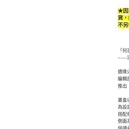
★因
貨
，
不另
「何
——
適逢
編輯
推出
書盒
為設
搭配
側面
供讀