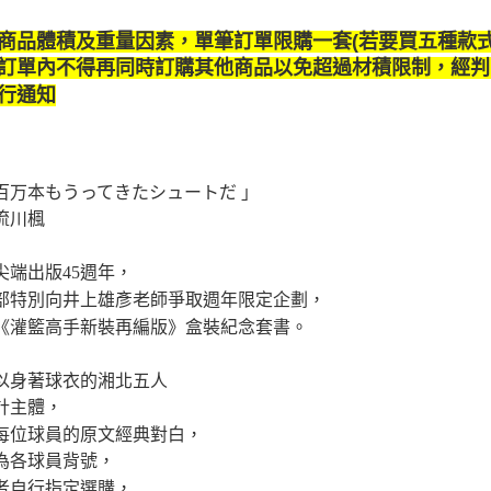
商品體積及重量因素，單筆訂單限購一套(若要買五種款
訂單內
不得再同時訂購其他商品以免超過材積限制，經判
行通知
百万本もうってきたシュートだ 」
流川楓
尖端出版45週年，
部特別向井上雄彥老師爭取週年限定企劃，
《灌籃高手新裝再編版》盒裝紀念套書。
以身著球衣的湘北五人
計主體，
每位球員的原文經典對白，
為各球員背號，
者自行指定選購，