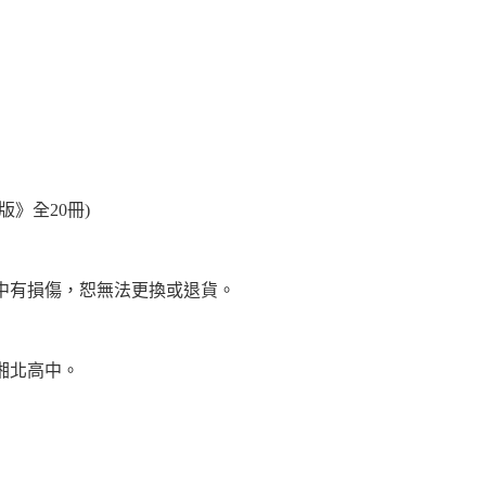
》全20冊)
中有損傷，恕無法更換或退貨。
湘北高中。