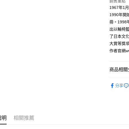
銷售重點
付款後全
２．訂單
1967年
３．收到繳
每筆NT$8
1990年
／ATM／
※ 請注意
冊。199
萊爾富取
絡購買商品
出以輪椅籃
先享後付
每筆NT$8
※ 交易是
了日本文
是否繳費成
付款後萊
大賞等獎
付客戶支
每筆NT$8
作者官網www.
【注意事
7-11取貨
１．透過由
交易，需
每筆NT$8
商品相關分
求債權轉
２．關於
付款後7-1
漫畫
經
https://aft
分享
每筆NT$8
３．未成
「AFTE
宅配
任。
４．使用「
每筆NT$1
即時審查
結果請求
國家/地區
說明
相關推薦
５．嚴禁
形，恩沛
動。