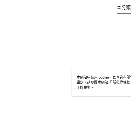
本分類
本網站中使用 cookie，欲查詢有關
設定，請參閱本網站「
隱私權條款
使用 cookie。
了解更多 >