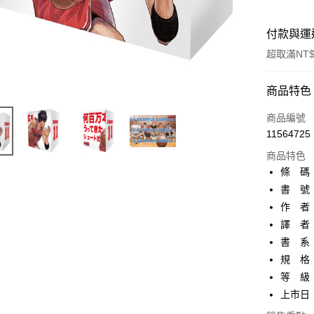
付款與運
超取滿NT$
付款方式
商品特色
信用卡一
商品編號
11564725
超商取貨
商品特色
AFTEE先
條 碼：4
相關說明
書 號：
【關於「A
作 者
ATM付款
AFTEE
便利好安
譯 者
１．簡單
書 系
２．便利
運送方式
規 格：
３．安心
等 級
全家取貨
【「AFT
上市日：2
每筆NT$8
１．於結帳
付」結帳