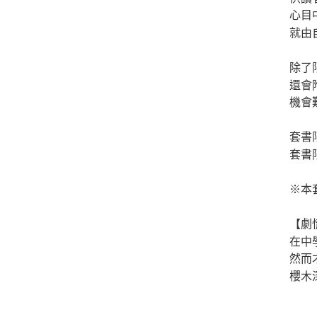
心目
就由
除了
還會
機會
套書
套書限
※本
【劇
在中
然而
櫻木