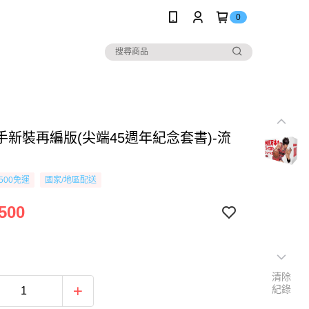
0
手新裝再編版(尖端45週年紀念套書)-流
500免運
國家/地區配送
500
清除
紀錄