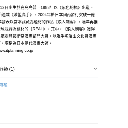
家取貨
成立數日內，您將收到繳費通知簡訊。
1月12日出生於鹿兒島縣。1988年以《紫色的楓》出道。
費通知簡訊後14天內，點擊此簡訊中的連結，可透過四大超商
0，滿NT$500(含以上)免運費
開始連載《灌籃高手》，2004年於日本國內發行突破一億
網路銀行／等多元方式進行付款，方視為交易完成。
：結帳手續完成當下不需立刻繳費，但若您需要取消訂單，請聯
8年發表以宮本武藏為題材的作品《浪人劍客》，隔年再推
貨付款
的店家。未經商家同意取消之訂單仍視為有效，需透過AFTEE
球競賽為題材的《REAL》，其中，《浪人劍客》獲得
繳納相關費用。
0，滿NT$500(含以上)免運費
否成功請以「AFTEE先享後付 」之結帳頁面顯示為準，若有關於
化廳媒體藝術祭漫畫部門大賞，以及手塚治虫文化賞漫畫
功／繳費後需取消欲退款等相關疑問，請聯繫「AFTEE先享後
爾富取貨
項，堪稱為日本當代漫畫大師。
援中心」
https://netprotections.freshdesk.com/support/home
0，滿NT$500(含以上)免運費
itplanning.co.jp
項】
付款
恩沛科技股份有限公司提供之「AFTEE先享後付」服務完成之
依本服務之必要範圍內提供個人資料，並將交易相關給付款項請
0，滿NT$500(含以上)免運費
類 (1)
讓予恩沛科技股份有限公司。
個人資料處理事宜，請瀏覽以下網址：
1取貨
典漫畫
ee.tw/terms/#terms3
客服
0，滿NT$500(含以上)免運費
年的使用者請事先徵得法定代理人或監護人之同意方可使用
E先享後付」，若未經同意申辦者引起之損失，本公司不負相關責
AFTEE先享後付」時，將依據個別帳號之用戶狀況，依本公司
00，滿NT$800(含以上)免運費
核予不同之上限額度；若仍有額度不足之情形，本公司將視審查
用戶進行身份認證。
配送
查看運費
一人註冊多個帳號或使用他人資訊註冊。若發現惡意使用之情
科技股份有限公司將有權停止該用戶之使用額度並採取法律行