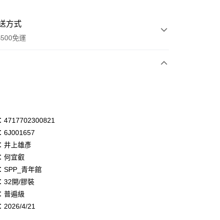
送方式
500免運
次付款
付款
享後付
717702300821
6J001657
FTEE先享後付」】
：井上雄彥
先享後付是「在收到商品之後才付款」的支付方式。 讓您購物簡單
心！
：何宜叡
：不需註冊會員、不需綁卡、不需儲值。
：SPP_青年館
：只要手機號碼，簡訊認證，即可結帳。
32開/膠裝
：先確認商品／服務後，再付款。
：普遍級
付款
EE先享後付」結帳流程】
026/4/21
0，滿NT$500(含以上)免運費
方式選擇「AFTEE先享後付」後，將跳轉至「AFTEE先享後
頁面，進行簡訊認證並確認金額後，即可完成結帳。