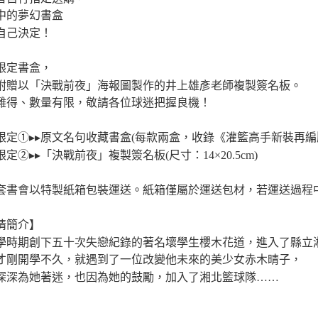
中的夢幻書盒
自己決定！
限定書盒，
附贈以「決戰前夜」海報圖製作的井上雄彥老師複製簽名板。
難得、數量有限，敬請各位球迷把握良機！
限定①▸▸原文名句收藏書盒(每款兩盒，收錄《灌籃高手新裝再編版
定②▸▸「決戰前夜」複製簽名板(尺寸：14×20.5cm)
套書會以特製紙箱包裝運送。紙箱僅屬於運送包材，若運送過程
情簡介】
學時期創下五十次失戀紀錄的著名壞學生櫻木花道，進入了縣立
才剛開學不久，就遇到了一位改變他未來的美少女赤木晴子，
深深為她著迷，也因為她的鼓勵，加入了湘北籃球隊……