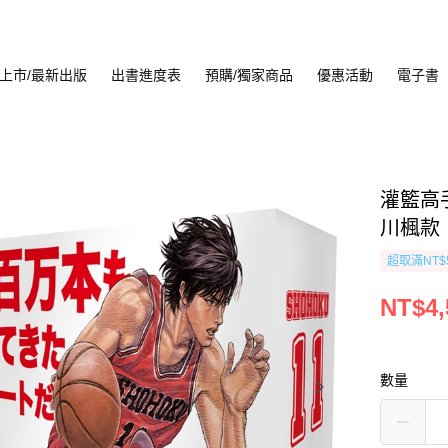
上市/最新出版
出書進度表
預購/獨家商品
優惠活動
電子書
灌籃高
川楓款
超取滿NT$
NT$4,
數量