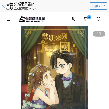
尖端網路書店
開啟APP
立刻使用官方APP
0
1
/
1