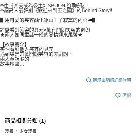
付款後7-11取貨
２．關於個人資料處理事宜，請瀏覽以下網址：
⊛由《某天成為公主》SPOON老師繪製！
每筆NT$80，滿NT$500(含以上)免運費
⊛超高人氣韓劇《歡迎來到王之國》的Behind Story!!
https://aftee.tw/terms/#terms3
３．未成年的使用者請事先徵得法定代理人或監護人之同意方可使用
宅配
▋用可愛的笑容融化冰山王子寂寞的內心👑▋
「AFTEE先享後付」，若未經同意申辦者引起之損失，本公司不負相關責
任。
每筆NT$100，滿NT$800(含以上)免運費
討厭看到笑容的具元×擁有開朗笑容的嗣朗
４．使用「AFTEE先享後付」時，將依據個別帳號之用戶狀況，依本公司即
★兩人如同童話一般的戀情迎來尾聲★
時審查核予不同之上限額度；若仍有額度不足之情形，本公司將視審查結果
國家/地區配送
查看運費
請求用戶進行身份認證。
【故事簡介】
５．嚴禁一人註冊多個帳號或使用他人資訊註冊。若發現惡意使用之情形，
害怕看到他人笑容的具元
遇到總是帶著開朗笑容的天嗣朗。
恩沛科技股份有限公司將有權停止該用戶之使用額度並採取法律行動。
兩人童話般的
故事尾聲…
顯示電腦版詳細說明
客服
商品相關分類 (1)
漫畫
少女漫畫