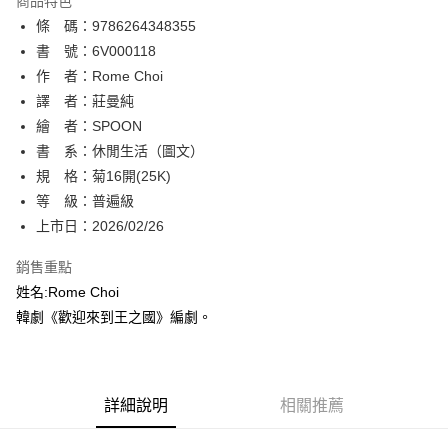
商品特色
相關說明
條 碼：9786264348355
【關於「AFTEE先享後付」】
ATM付款
AFTEE先享後付是「在收到商品之後才付款」的支付方式。 讓您購物簡單
書 號：6V000118
便利好安心！
作 者：Rome Choi
１．簡單：不需註冊會員、不需綁卡、不需儲值。
運送方式
譯 者：莊曼純
２．便利：只要手機號碼，簡訊認證，即可結帳。
３．安心：先確認商品／服務後，再付款。
繪 者：SPOON
全家取貨付款
書 系：休閒生活（圖文）
每筆NT$80，滿NT$500(含以上)免運費
【「AFTEE先享後付」結帳流程】
１．於結帳方式選擇「AFTEE先享後付」後，將跳轉至「AFTEE先享後付」
規 格：菊16開(25K)
付款後全家取貨
結帳頁面，進行簡訊認證並確認金額後，即可完成結帳。
等 級：普遍級
２．訂單成立數日內，您將收到繳費通知簡訊。
每筆NT$80，滿NT$500(含以上)免運費
上市日：2026/02/26
３．收到繳費通知簡訊後14天內，點擊此簡訊中的連結，可透過四大超商／
ATM／網路銀行／等多元方式進行付款，方視為交易完成。
萊爾富取貨付款
※ 請注意：結帳手續完成當下不需立刻繳費，但若您需要取消訂單，請聯絡
銷售重點
每筆NT$80，滿NT$500(含以上)免運費
購買商品的店家。未經商家同意取消之訂單仍視為有效，需透過AFTEE先享
姓名:Rome Choi
後付繳納相關費用。
韓劇《歡迎來到王之國》編劇。
付款後萊爾富取貨
※ 交易是否成功請以「AFTEE先享後付 」之結帳頁面顯示為準，若有關於
是否繳費成功／繳費後需取消欲退款等相關疑問，請聯繫「AFTEE先享後付
每筆NT$80，滿NT$500(含以上)免運費
客戶支援中心」
https://netprotections.freshdesk.com/support/home
7-11取貨付款
【注意事項】
詳細說明
相關推薦
１．透過由恩沛科技股份有限公司提供之「AFTEE先享後付」服務完成之交
每筆NT$80，滿NT$500(含以上)免運費
易，需依本服務之必要範圍內提供個人資料，並將交易相關給付款項請求債
權轉讓予恩沛科技股份有限公司。