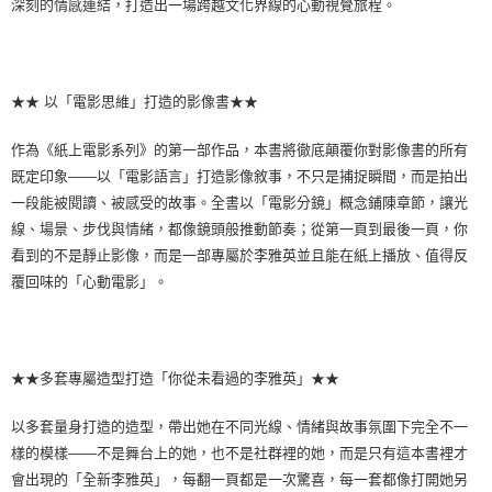
深刻的情感連結，打造出一場跨越文化界線的心動視覺旅程。
★★ 以「電影思維」打造的影像書★★
作為《紙上電影系列》的第一部作品，本書將徹底顛覆你對影像書的所有
既定印象——以「電影語言」打造影像敘事，不只是捕捉瞬間，而是拍出
一段能被閱讀、被感受的故事。全書以「電影分鏡」概念鋪陳章節，讓光
線、場景、步伐與情緒，都像鏡頭般推動節奏；從第一頁到最後一頁，你
看到的不是靜止影像，而是一部專屬於李雅英並且能在紙上播放、值得反
覆回味的「心動電影」。
★★多套專屬造型打造「你從未看過的李雅英」★★
以多套量身打造的造型，帶出她在不同光線、情緒與故事氛圍下完全不一
樣的模樣——不是舞台上的她，也不是社群裡的她，而是只有這本書裡才
會出現的「全新李雅英」，每翻一頁都是一次驚喜，每一套都像打開她另