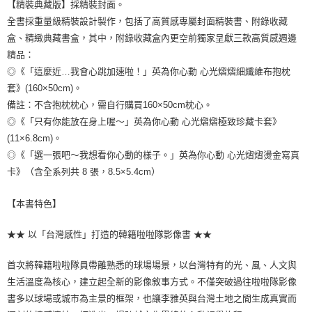
【精裝典藏版】採精裝封面。
全書採重量級精裝設計製作，包括了高質感專屬封面精裝書、附錄收藏
盒、精緻典藏書盒，其中，附錄收藏盒內更空前獨家呈獻三款高質感週邊
精品：
◎《「這麼近…我會心跳加速啦！」英為你心動 心光熠熠細纖維布抱枕
套》(160×50cm)。
備註：不含抱枕枕心，需自行購買160×50cm枕心。
◎《「只有你能放在身上喔～」英為你心動 心光熠熠極致珍藏卡套》
(11×6.8cm)。
◎《「選一張吧～我想看你心動的樣子。」英為你心動 心光熠熠燙金寫真
卡》（含全系列共 8 張，8.5×5.4cm）
【本書特色】
★★ 以「台灣感性」打造的韓籍啦啦隊影像書 ★★
首次將韓籍啦啦隊員帶離熟悉的球場場景，以台灣特有的光、風、人文與
生活溫度為核心，建立起全新的影像敘事方式。不僅突破過往啦啦隊影像
書多以球場或城市為主景的框架，也讓李雅英與台灣土地之間生成真實而