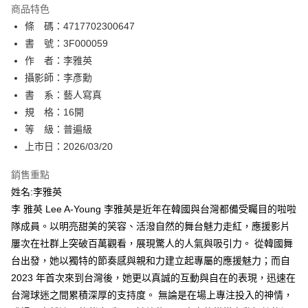
商品特色
相關說明
條 碼：4717702300647
【關於「AFTEE先享後付」】
ATM付款
AFTEE先享後付是「在收到商品之後才付款」的支付方式。 讓您購物簡單
書 號：3F000059
便利好安心！
作 者：李雅英
１．簡單：不需註冊會員、不需綁卡、不需儲值。
運送方式
攝影師：李彥勳
２．便利：只要手機號碼，簡訊認證，即可結帳。
３．安心：先確認商品／服務後，再付款。
書 系：藝人寫真
全家取貨付款
規 格：16開
每筆NT$80，滿NT$500(含以上)免運費
【「AFTEE先享後付」結帳流程】
１．於結帳方式選擇「AFTEE先享後付」後，將跳轉至「AFTEE先享後付」
等 級：普遍級
付款後全家取貨
結帳頁面，進行簡訊認證並確認金額後，即可完成結帳。
上市日：2026/03/20
２．訂單成立數日內，您將收到繳費通知簡訊。
每筆NT$80，滿NT$500(含以上)免運費
３．收到繳費通知簡訊後14天內，點擊此簡訊中的連結，可透過四大超商／
銷售重點
ATM／網路銀行／等多元方式進行付款，方視為交易完成。
萊爾富取貨付款
※ 請注意：結帳手續完成當下不需立刻繳費，但若您需要取消訂單，請聯絡
姓名:李雅英
每筆NT$80，滿NT$500(含以上)免運費
購買商品的店家。未經商家同意取消之訂單仍視為有效，需透過AFTEE先享
李 雅英 Lee A-Young 李雅英是近年在韓國與台灣都備受矚目的啦啦
後付繳納相關費用。
隊成員。以明亮甜美的笑容、活潑自然的舞台魅力走紅，應援影片
付款後萊爾富取貨
※ 交易是否成功請以「AFTEE先享後付 」之結帳頁面顯示為準，若有關於
是否繳費成功／繳費後需取消欲退款等相關疑問，請聯繫「AFTEE先享後付
屢次在社群上突破百萬觀看，展現驚人的人氣與吸引力。 從韓國舞
每筆NT$80，滿NT$500(含以上)免運費
客戶支援中心」
https://netprotections.freshdesk.com/support/home
台出發，她以獨特的節奏感與親和力建立起專屬的應援魅力；而自
7-11取貨付款
2023 年首次來到台灣後，她更以真誠的互動與自在的表現，迅速在
【注意事項】
１．透過由恩沛科技股份有限公司提供之「AFTEE先享後付」服務完成之交
每筆NT$80，滿NT$500(含以上)免運費
台灣球迷之間累積深厚的支持度。 無論是在場上專注投入的神情，
易，需依本服務之必要範圍內提供個人資料，並將交易相關給付款項請求債