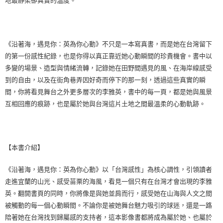
地最靜柔卻真實的溫度。
《沿著海，遇見你：英為你心動》不只是一本寫真書，而是她在台灣留下
的第一份感性紀錄，也是你得以真正靠近她心動瞬間的珍貴機會。書中以
多變的場景、造型與情緒流轉，記錄她在田野間遇見的風、在海岸線感受
到的自由，以及在街角巷弄因好奇而停下的那一刻，透過這些真實的瞬
間，你將看見舞台之外更多層次的李雅英，書中的每一頁，都是她與風景
互相回應的痕跡，也是屬於她與台灣這片土地之間最溫柔的心動軌跡。
【本書介紹】
《沿著海，遇見你：英為你心動》以「台灣感性」為核心調性，引領讀者
走進宜蘭的山光、感受苗栗的海風，看見一個只有在台灣才會出現的李雅
英。翻開書頁的同時，你將像是與她並肩而行，感受她在山海與人文之間
被觸動的每一個心動瞬間。不論你是被她舞台魅力吸引的球迷，還是一路
陪著她在台灣找到歸屬感的支持者，這本影像書都將成為屬於她、也屬於