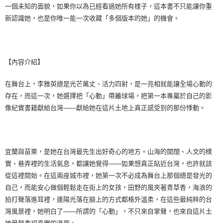
一個未知的面貌，如果你以為已經看過她所有樣子，這本書不只能讓你重
新認識她，也是你唯一能一次收藏「多個版本的她」的機會。
【內容介紹】
在舞台上，李雅英總是光芒萬丈、活力四射，是一亮相就能讓全場心動的
存在，而這一次，她選擇把「心動」帶離球場，把第一本專屬於自己的影
像紀實書籍獻給台灣——獻給她在這片土地上真正感受到的那份悸動。
宜蘭與苗栗，是她在台灣最先生出好奇心的地方。山海的開闊、人文的樸
實、巷弄裡的生活氣息，都讓她覺得——如果想真正貼近台灣，也許就該
從這裡開始。在這兩座城市裡，她第一次不必成為舞台上那個總是發光的
自己，而能安心做個輕鬆走在街上的女孩，田野的風夾著青草香，海浪的
拍打聲落進耳裡，連陽光落在臉上的方式都格外溫柔，在這些最純粹的台
灣風景裡，她明白了——所謂的「心動」，不只來自掌聲，也來自這片土