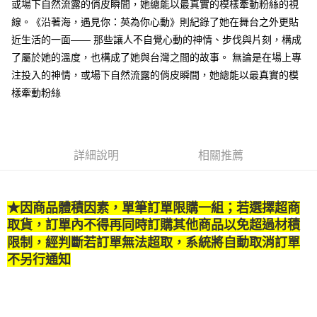
或場下自然流露的俏皮瞬間，她總能以最真實的模樣牽動粉絲的視
權轉讓予恩沛科技股份有限公司。
付款後7-11取貨
２．關於個人資料處理事宜，請瀏覽以下網址：
線。《沿著海，遇見你：英為你心動》則紀錄了她在舞台之外更貼
每筆NT$80，滿NT$500(含以上)免運費
https://aftee.tw/terms/#terms3
近生活的一面—— 那些讓人不自覺心動的神情、步伐與片刻，構成
３．未成年的使用者請事先徵得法定代理人或監護人之同意方可使用
宅配
了屬於她的溫度，也構成了她與台灣之間的故事。 無論是在場上專
「AFTEE先享後付」，若未經同意申辦者引起之損失，本公司不負相關責
任。
每筆NT$100，滿NT$800(含以上)免運費
注投入的神情，或場下自然流露的俏皮瞬間，她總能以最真實的模
４．使用「AFTEE先享後付」時，將依據個別帳號之用戶狀況，依本公司即
樣牽動粉絲
時審查核予不同之上限額度；若仍有額度不足之情形，本公司將視審查結果
國家/地區配送
查看運費
請求用戶進行身份認證。
５．嚴禁一人註冊多個帳號或使用他人資訊註冊。若發現惡意使用之情形，
恩沛科技股份有限公司將有權停止該用戶之使用額度並採取法律行動。
詳細說明
相關推薦
★因商品體積因素，單筆訂單限購一組；若選擇超商
取貨
，訂單內
不得再同時訂購其他商品以免超過材積
限制，經判斷若訂單無法超取
，
系統將自動取消訂單
不另行通知