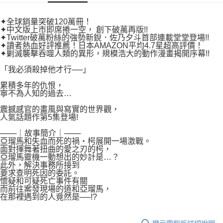
付款後7-11取貨
２．關於個人資料處理事宜，請瀏覽以下網址：
每筆NT$80，滿NT$500(含以上)免運費
https://aftee.tw/terms/#terms3
✦全球銷量突破120萬冊！
３．未成年的使用者請事先徵得法定代理人或監護人之同意方可使用
✦中文版上市即席捲一空， 創下破萬再版!!
宅配
「AFTEE先享後付」，若未經同意申辦者引起之損失，本公司不負相關責
✦Twitter破萬粉絲的強勢新銳．佐乃夕斗首部連載堂堂登場!!
任。
✦讀者熱血好評推薦！日本AMAZON平均4.7星超高評價！
每筆NT$100，滿NT$800(含以上)免運費
４．使用「AFTEE先享後付」時，將依據個別帳號之用戶狀況，依本公司即
✦剿滅襲擊吞噬人類的異形，規模浩大的動作漫畫揭開序幕!!
時審查核予不同之上限額度；若仍有額度不足之情形，本公司將視審查結果
國家/地區配送
查看運費
「我必須殺掉他才行──」
請求用戶進行身份認證。
５．嚴禁一人註冊多個帳號或使用他人資訊註冊。若發現惡意使用之情形，
累積多年的仇恨，
恩沛科技股份有限公司將有權停止該用戶之使用額度並採取法律行動。
寧不為人知的過去…
震撼感官的畫風與寫實的世界觀，
人氣話題作第5集登場!
───｜故事簡介｜───
亞瑠馬和失血而死的禍‧枵展開一場激戰。
面對揮舞著扭曲的愛之刃的枵，
亞瑠馬靈機一動想出的妙計是…？
此外，解決事務所接到
要求查明死因的委託。
懷疑和可疑死亡事件有關
而前往案發現場的道和亞瑠馬，
在那裡遇到的人竟然是──!?