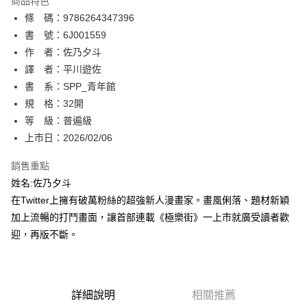
商品特色
相關說明
條 碼：9786264347396
【關於「AFTEE先享後付」】
ATM付款
AFTEE先享後付是「在收到商品之後才付款」的支付方式。 讓您購物簡單
書 號：6J001559
便利好安心！
作 者：佐乃夕斗
１．簡單：不需註冊會員、不需綁卡、不需儲值。
運送方式
譯 者：平川遊佐
２．便利：只要手機號碼，簡訊認證，即可結帳。
３．安心：先確認商品／服務後，再付款。
書 系：SPP_青年館
全家取貨付款
規 格：32開
每筆NT$80，滿NT$500(含以上)免運費
【「AFTEE先享後付」結帳流程】
１．於結帳方式選擇「AFTEE先享後付」後，將跳轉至「AFTEE先享後付」
等 級：普遍級
付款後全家取貨
結帳頁面，進行簡訊認證並確認金額後，即可完成結帳。
上市日：2026/02/06
２．訂單成立數日內，您將收到繳費通知簡訊。
每筆NT$80，滿NT$500(含以上)免運費
３．收到繳費通知簡訊後14天內，點擊此簡訊中的連結，可透過四大超商／
銷售重點
ATM／網路銀行／等多元方式進行付款，方視為交易完成。
萊爾富取貨付款
※ 請注意：結帳手續完成當下不需立刻繳費，但若您需要取消訂單，請聯絡
姓名:佐乃夕斗
每筆NT$80，滿NT$500(含以上)免運費
購買商品的店家。未經商家同意取消之訂單仍視為有效，需透過AFTEE先享
在Twitter上擁有破萬粉絲的超強新人漫畫家。畫風俐落、題材新穎
後付繳納相關費用。
加上流暢的打鬥畫面，讓首部連載《極樂街》一上市就廣受讀者歡
付款後萊爾富取貨
※ 交易是否成功請以「AFTEE先享後付 」之結帳頁面顯示為準，若有關於
是否繳費成功／繳費後需取消欲退款等相關疑問，請聯繫「AFTEE先享後付
迎，再版不斷。
每筆NT$80，滿NT$500(含以上)免運費
客戶支援中心」
https://netprotections.freshdesk.com/support/home
7-11取貨付款
【注意事項】
１．透過由恩沛科技股份有限公司提供之「AFTEE先享後付」服務完成之交
每筆NT$80，滿NT$500(含以上)免運費
易，需依本服務之必要範圍內提供個人資料，並將交易相關給付款項請求債
詳細說明
相關推薦
權轉讓予恩沛科技股份有限公司。