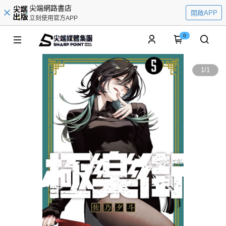
尖端網路書店
開啟APP
立刻使用官方APP
0
1
/
1