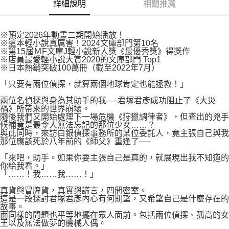
付款後7-11取貨
詳細說明
相關推薦
２．關於個人資料處理事宜，請瀏覽以下網址：
每筆NT$80，滿NT$500(含以上)免運費
https://aftee.tw/terms/#terms3
３．未成年的使用者請事先徵得法定代理人或監護人之同意方可使用
宅配
※預定2026年動畫二期開始播放！
「AFTEE先享後付」，若未經同意申辦者引起之損失，本公司不負相關責
※這本輕小說真厲害！2024文庫部門第10名
任。
每筆NT$100，滿NT$800(含以上)免運費
※第15屆ＭF文庫J輕小說新人獎《最優秀獎》得獎作
４．使用「AFTEE先享後付」時，將依據個別帳號之用戶狀況，依本公司即
※店員最愛輕小說大賞2020的文庫部門 Top1
時審查核予不同之上限額度；若仍有額度不足之情形，本公司將視審查結果
國家/地區配送
查看運費
※日本熱銷突破100萬冊（截至2022年7月）
請求用戶進行身份認證。
５．嚴禁一人註冊多個帳號或使用他人資訊註冊。若發現惡意使用之情形，
「只要有兩位偵探，就算兩個地球肯定也能拯救！」
恩沛科技股份有限公司將有權停止該用戶之使用額度並採取法律行動。
兩位名偵探與身為其助手的我──君塚君彥成功阻止了《大災
禍》所帶來的世界崩壞。
隨後我們又開始處理下一場危機《狩獵調律者》，但查出的兇手
候補竟是最令人無法忘記的那位少女……？
與此同時，來訪白銀偵探事務所的某位委託人，竟主張自己與我
那位應該死於八年前的《師父》重逢了──
「來吧，助手。如果你要主張自己是真的，就展現出我不知道的
你給我看。」
「……！我……我……！」
真貨與冒牌貨，真實與謊言，四間密室。
這是一段探討君塚君彥內心有何期望，又希望自己是什麼存在的
故事。
而同樣的問題也平等地擺在眾人面前。包括兩位偵探、孤高的女
王以及無法做夢的機械人偶。