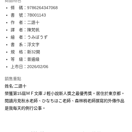
商品特色
相關說明
條 碼：9786264347068
【關於「AFTEE先享後付」】
ATM付款
AFTEE先享後付是「在收到商品之後才付款」的支付方式。 讓您購物簡單
書 號：7B001143
便利好安心！
作 者：二語十
１．簡單：不需註冊會員、不需綁卡、不需儲值。
運送方式
譯 者：陳梵帆
２．便利：只要手機號碼，簡訊認證，即可結帳。
３．安心：先確認商品／服務後，再付款。
繪 者：うみぼうず
全家取貨付款
書 系：浮文字
每筆NT$80，滿NT$500(含以上)免運費
【「AFTEE先享後付」結帳流程】
１．於結帳方式選擇「AFTEE先享後付」後，將跳轉至「AFTEE先享後付」
規 格：新32開
付款後全家取貨
結帳頁面，進行簡訊認證並確認金額後，即可完成結帳。
等 級：普遍級
２．訂單成立數日內，您將收到繳費通知簡訊。
每筆NT$80，滿NT$500(含以上)免運費
上市日：2026/02/06
３．收到繳費通知簡訊後14天內，點擊此簡訊中的連結，可透過四大超商／
ATM／網路銀行／等多元方式進行付款，方視為交易完成。
萊爾富取貨付款
※ 請注意：結帳手續完成當下不需立刻繳費，但若您需要取消訂單，請聯絡
銷售重點
每筆NT$80，滿NT$500(含以上)免運費
購買商品的店家。未經商家同意取消之訂單仍視為有效，需透過AFTEE先享
姓名:二語十
後付繳納相關費用。
榮獲第15屆ＭＦ文庫Ｊ輕小說新人獎之最優秀獎。居住於東京都。
付款後萊爾富取貨
※ 交易是否成功請以「AFTEE先享後付 」之結帳頁面顯示為準，若有關於
是否繳費成功／繳費後需取消欲退款等相關疑問，請聯繫「AFTEE先享後付
閱讀月見秋水老師、ひなちほこ老師、森林梢老師撰寫的外傳作品
每筆NT$80，滿NT$500(含以上)免運費
客戶支援中心」
https://netprotections.freshdesk.com/support/home
是我每天的例行公事。
7-11取貨付款
【注意事項】
１．透過由恩沛科技股份有限公司提供之「AFTEE先享後付」服務完成之交
每筆NT$80，滿NT$500(含以上)免運費
易，需依本服務之必要範圍內提供個人資料，並將交易相關給付款項請求債
權轉讓予恩沛科技股份有限公司。