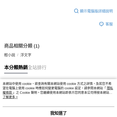
顯示電腦版詳細說明
客服
商品相關分類 (1)
輕小說
浮文字
本分類熱銷
全站排行
本網站中使用 cookie，欲查詢有關本網站使用 cookie 方式之詳情，及若您不希
熱門標籤
望在電腦上使用 cookie 時應如何變更電腦的 cookie 設定，請參閱本網站「
隱私
權條款
」之 Cookie 聲明。您繼續使用本網站即表示您同意本公司得按本網站使
用條款之 Cookie 聲明使用 cookie。
了解更多 >
我知道了