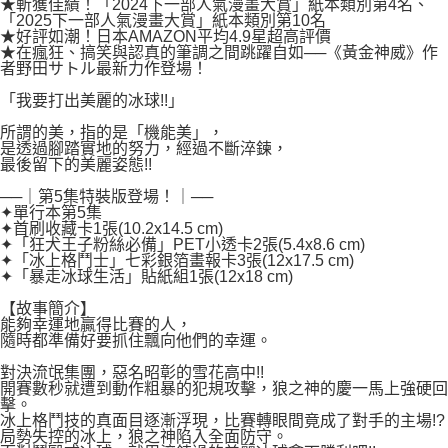
２．關於個人資料處理事宜，請瀏覽以下網址：
★斬獲佳績！「2024下一部人氣漫畫大賞」紙本類別第4名、
每筆NT$80，滿NT$500(含以上)免運費
「2025下一部人氣漫畫大賞」紙本類別第10名
https://aftee.tw/terms/#terms3
★好評如潮！日本AMAZON平均4.9星超高評價
３．未成年的使用者請事先徵得法定代理人或監護人之同意方可使用
宅配
★在瘋狂、搞笑與認真的筆調之間跳躍自如──《黃金神威》作
「AFTEE先享後付」，若未經同意申辦者引起之損失，本公司不負相關責
者野田サトル最新力作登場！
任。
每筆NT$100，滿NT$800(含以上)免運費
４．使用「AFTEE先享後付」時，將依據個別帳號之用戶狀況，依本公司即
「我要打出美麗的冰球!!」
時審查核予不同之上限額度；若仍有額度不足之情形，本公司將視審查結果
國家/地區配送
查看運費
請求用戶進行身份認證。
所謂的美，指的是「機能美」，
５．嚴禁一人註冊多個帳號或使用他人資訊註冊。若發現惡意使用之情形，
是透過腳踏實地的努力，經過不斷淬鍊，
最後留下的美麗姿態!!
恩沛科技股份有限公司將有權停止該用戶之使用額度並採取法律行動。
──｜第5集特裝版登場！｜──
✦單行本第5集
✦首刷收藏卡1張(10.2x14.5 cm)
✦「狂犬王子粉絲必備」PET小透卡2張(5.4x8.6 cm)
✦「冰上格鬥士」七彩銀箔畫報卡3張(12x17.5 cm)
✦「暴走冰球生活」貼紙組1張(12x18 cm)
【故事簡介】
能夠幸運地贏得比賽的人，
隨時都準備好要抓住飄向他們的幸運。
對決流氓集團，惡名昭彰的雪花高中!!
開賽數秒就遭到動作粗暴的犯規攻擊，狼之神的慶一馬上強硬回
擊。
冰上格鬥技的真面目逐漸浮現，比賽轉眼間竟成了對手的主場!?
局勢失控的冰上，狼之神陷入全面防守。