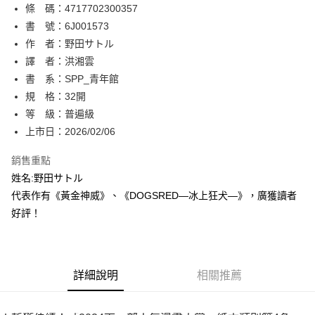
條 碼：4717702300357
【關於「AFTEE先享後付」】
ATM付款
AFTEE先享後付是「在收到商品之後才付款」的支付方式。 讓您購物簡單
書 號：6J001573
便利好安心！
作 者：野田サトル
１．簡單：不需註冊會員、不需綁卡、不需儲值。
運送方式
譯 者：洪湘雲
２．便利：只要手機號碼，簡訊認證，即可結帳。
３．安心：先確認商品／服務後，再付款。
書 系：SPP_青年館
全家取貨付款
規 格：32開
每筆NT$80，滿NT$500(含以上)免運費
【「AFTEE先享後付」結帳流程】
１．於結帳方式選擇「AFTEE先享後付」後，將跳轉至「AFTEE先享後付」
等 級：普遍級
付款後全家取貨
結帳頁面，進行簡訊認證並確認金額後，即可完成結帳。
上市日：2026/02/06
２．訂單成立數日內，您將收到繳費通知簡訊。
每筆NT$80，滿NT$500(含以上)免運費
３．收到繳費通知簡訊後14天內，點擊此簡訊中的連結，可透過四大超商／
銷售重點
ATM／網路銀行／等多元方式進行付款，方視為交易完成。
萊爾富取貨付款
※ 請注意：結帳手續完成當下不需立刻繳費，但若您需要取消訂單，請聯絡
姓名:野田サトル
每筆NT$80，滿NT$500(含以上)免運費
購買商品的店家。未經商家同意取消之訂單仍視為有效，需透過AFTEE先享
代表作有《黃金神威》、《DOGSRED—冰上狂犬—》，廣獲讀者
後付繳納相關費用。
好評！
付款後萊爾富取貨
※ 交易是否成功請以「AFTEE先享後付 」之結帳頁面顯示為準，若有關於
是否繳費成功／繳費後需取消欲退款等相關疑問，請聯繫「AFTEE先享後付
每筆NT$80，滿NT$500(含以上)免運費
客戶支援中心」
https://netprotections.freshdesk.com/support/home
7-11取貨付款
【注意事項】
詳細說明
相關推薦
１．透過由恩沛科技股份有限公司提供之「AFTEE先享後付」服務完成之交
每筆NT$80，滿NT$500(含以上)免運費
易，需依本服務之必要範圍內提供個人資料，並將交易相關給付款項請求債
權轉讓予恩沛科技股份有限公司。
付款後7-11取貨