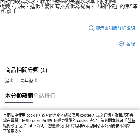
面對鬥毆式冰球，就用淬鍊過的美麗冰球拿下勝利吧!!
蛻變、成長、進化！將所有挫折化為祝福，「超回復」的第5集
登場!!!!
顯示電腦版詳細說明
客服
商品相關分類 (1)
漫畫
青年漫畫
本分類熱銷
全站排行
本網站中使用 cookie，欲查詢有關本網站使用 cookie 方式之詳情，及若您不希
熱門標籤
望在電腦上使用 cookie 時應如何變更電腦的 cookie 設定，請參閱本網站「
隱私
權條款
」之 Cookie 聲明。您繼續使用本網站即表示您同意本公司得按本網站使
用條款之 Cookie 聲明使用 cookie。
了解更多 >