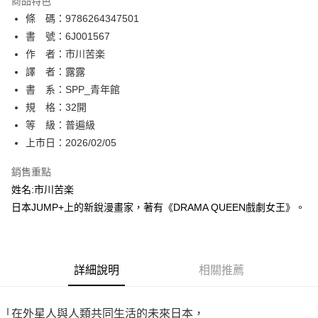
商品特色
相關說明
條 碼：9786264347501
【關於「AFTEE先享後付」】
ATM付款
AFTEE先享後付是「在收到商品之後才付款」的支付方式。 讓您購物簡單
書 號：6J001567
便利好安心！
作 者：市川苦楽
１．簡單：不需註冊會員、不需綁卡、不需儲值。
運送方式
譯 者：露露
２．便利：只要手機號碼，簡訊認證，即可結帳。
３．安心：先確認商品／服務後，再付款。
書 系：SPP_青年館
全家取貨付款
規 格：32開
每筆NT$80，滿NT$500(含以上)免運費
【「AFTEE先享後付」結帳流程】
１．於結帳方式選擇「AFTEE先享後付」後，將跳轉至「AFTEE先享後付」
等 級：普遍級
付款後全家取貨
結帳頁面，進行簡訊認證並確認金額後，即可完成結帳。
上市日：2026/02/05
２．訂單成立數日內，您將收到繳費通知簡訊。
每筆NT$80，滿NT$500(含以上)免運費
３．收到繳費通知簡訊後14天內，點擊此簡訊中的連結，可透過四大超商／
銷售重點
ATM／網路銀行／等多元方式進行付款，方視為交易完成。
萊爾富取貨付款
※ 請注意：結帳手續完成當下不需立刻繳費，但若您需要取消訂單，請聯絡
姓名:市川苦楽
每筆NT$80，滿NT$500(含以上)免運費
購買商品的店家。未經商家同意取消之訂單仍視為有效，需透過AFTEE先享
日本JUMP+上的新銳漫畫家，著有《DRAMA QUEEN戲劇女王》。
後付繳納相關費用。
付款後萊爾富取貨
※ 交易是否成功請以「AFTEE先享後付 」之結帳頁面顯示為準，若有關於
是否繳費成功／繳費後需取消欲退款等相關疑問，請聯繫「AFTEE先享後付
每筆NT$80，滿NT$500(含以上)免運費
客戶支援中心」
https://netprotections.freshdesk.com/support/home
詳細說明
相關推薦
7-11取貨付款
【注意事項】
１．透過由恩沛科技股份有限公司提供之「AFTEE先享後付」服務完成之交
每筆NT$80，滿NT$500(含以上)免運費
易，需依本服務之必要範圍內提供個人資料，並將交易相關給付款項請求債
「在外星人與人類共同生活的未來日本，
權轉讓予恩沛科技股份有限公司。