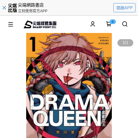
尖端網路書店
開啟APP
立刻使用官方APP
0
1
/
1