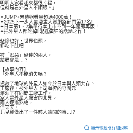
付款後7-11取貨
明明大家看起來都很幸福，
２．關於個人資料處理事宜，請瀏覽以下網址：
但就是看外星人不順眼。」
每筆NT$80，滿NT$500(含以上)免運費
https://aftee.tw/terms/#terms3
３．未成年的使用者請事先徵得法定代理人或監護人之同意方可使用
✦JUMP+累積觀看量超過4000萬！
宅配
「AFTEE先享後付」，若未經同意申辦者引起之損失，本公司不負相關責
✦2025下一步人氣漫畫大賞網路部門第17名!!
任。
✦日本第1、2集單行本上市不到一年隨即再版！
每筆NT$100，滿NT$800(含以上)免運費
✦把外星人都吃掉!!混亂癲狂的話題之作！
４．使用「AFTEE先享後付」時，將依據個別帳號之用戶狀況，依本公司即
時審查核予不同之上限額度；若仍有額度不足之情形，本公司將視審查結果
國家/地區配送
查看運費
悲慘也好，世界也罷，
請求用戶進行身份認證。
都吃下肚吧──
５．嚴禁一人註冊多個帳號或使用他人資訊註冊。若發現惡意使用之情形，
恩沛科技股份有限公司將有權停止該用戶之使用額度並採取法律行動。
被「厭惡」驅使的兩人，
結局會是…？
【故事內容】
「外星人不能消失嗎？」
拯救了地球的外星人如今於日本與人類共存。
工廠裡，被外星人上司壓榨的野間元
邂逅了在同間工廠工作，
家人遭外星人殺害的北見。
兩人逐漸熟絡，
但某天，
北見卻做出了一件駭人聽聞的事…!?
顯示電腦版詳細說明