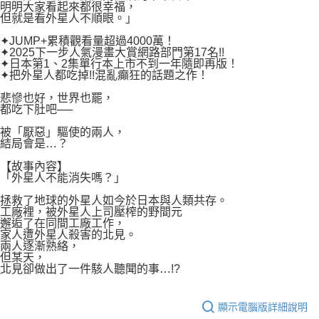
付款後7-11取貨
明明大家看起來都很幸福，
２．關於個人資料處理事宜，請瀏覽以下網址：
但就是看外星人不順眼。」
每筆NT$80，滿NT$500(含以上)免運費
https://aftee.tw/terms/#terms3
３．未成年的使用者請事先徵得法定代理人或監護人之同意方可使用
✦JUMP+累積觀看量超過4000萬！
宅配
「AFTEE先享後付」，若未經同意申辦者引起之損失，本公司不負相關責
✦2025下一步人氣漫畫大賞網路部門第17名!!
任。
✦日本第1、2集單行本上市不到一年隨即再版！
每筆NT$100，滿NT$800(含以上)免運費
✦把外星人都吃掉!!混亂癲狂的話題之作！
４．使用「AFTEE先享後付」時，將依據個別帳號之用戶狀況，依本公司即
時審查核予不同之上限額度；若仍有額度不足之情形，本公司將視審查結果
國家/地區配送
查看運費
悲慘也好，世界也罷，
請求用戶進行身份認證。
都吃下肚吧──
５．嚴禁一人註冊多個帳號或使用他人資訊註冊。若發現惡意使用之情形，
恩沛科技股份有限公司將有權停止該用戶之使用額度並採取法律行動。
被「厭惡」驅使的兩人，
結局會是…？
【故事內容】
「外星人不能消失嗎？」
拯救了地球的外星人如今於日本與人類共存。
工廠裡，被外星人上司壓榨的野間元
邂逅了在同間工廠工作，
家人遭外星人殺害的北見。
兩人逐漸熟絡，
但某天，
北見卻做出了一件駭人聽聞的事…!?
顯示電腦版詳細說明