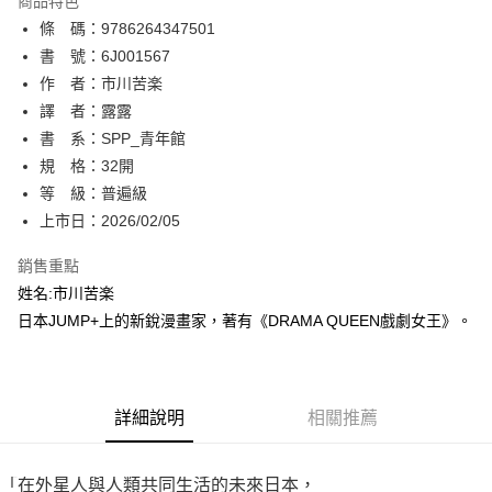
商品特色
相關說明
條 碼：9786264347501
【關於「AFTEE先享後付」】
ATM付款
AFTEE先享後付是「在收到商品之後才付款」的支付方式。 讓您購物簡單
書 號：6J001567
便利好安心！
作 者：市川苦楽
１．簡單：不需註冊會員、不需綁卡、不需儲值。
運送方式
譯 者：露露
２．便利：只要手機號碼，簡訊認證，即可結帳。
３．安心：先確認商品／服務後，再付款。
書 系：SPP_青年館
全家取貨付款
規 格：32開
每筆NT$80，滿NT$500(含以上)免運費
【「AFTEE先享後付」結帳流程】
１．於結帳方式選擇「AFTEE先享後付」後，將跳轉至「AFTEE先享後付」
等 級：普遍級
付款後全家取貨
結帳頁面，進行簡訊認證並確認金額後，即可完成結帳。
上市日：2026/02/05
２．訂單成立數日內，您將收到繳費通知簡訊。
每筆NT$80，滿NT$500(含以上)免運費
３．收到繳費通知簡訊後14天內，點擊此簡訊中的連結，可透過四大超商／
銷售重點
ATM／網路銀行／等多元方式進行付款，方視為交易完成。
萊爾富取貨付款
※ 請注意：結帳手續完成當下不需立刻繳費，但若您需要取消訂單，請聯絡
姓名:市川苦楽
每筆NT$80，滿NT$500(含以上)免運費
購買商品的店家。未經商家同意取消之訂單仍視為有效，需透過AFTEE先享
日本JUMP+上的新銳漫畫家，著有《DRAMA QUEEN戲劇女王》。
後付繳納相關費用。
付款後萊爾富取貨
※ 交易是否成功請以「AFTEE先享後付 」之結帳頁面顯示為準，若有關於
是否繳費成功／繳費後需取消欲退款等相關疑問，請聯繫「AFTEE先享後付
每筆NT$80，滿NT$500(含以上)免運費
客戶支援中心」
https://netprotections.freshdesk.com/support/home
詳細說明
相關推薦
7-11取貨付款
【注意事項】
１．透過由恩沛科技股份有限公司提供之「AFTEE先享後付」服務完成之交
每筆NT$80，滿NT$500(含以上)免運費
易，需依本服務之必要範圍內提供個人資料，並將交易相關給付款項請求債
「在外星人與人類共同生活的未來日本，
權轉讓予恩沛科技股份有限公司。