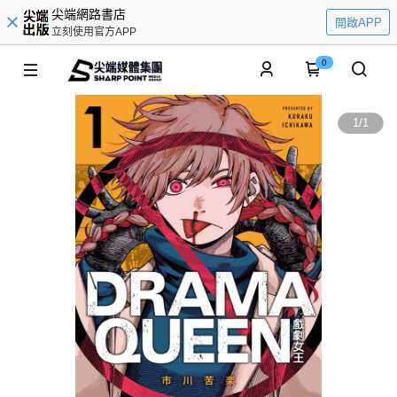
尖端網路書店
開啟APP
立刻使用官方APP
0
1
/
1