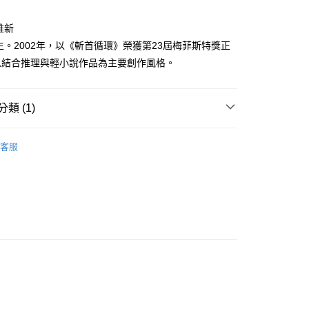
家取貨
成立數日內，您將收到繳費通知簡訊。
費通知簡訊後14天內，點擊此簡訊中的連結，可透過四大超商
0，滿NT$500(含以上)免運費
維新
網路銀行／等多元方式進行付款，方視為交易完成。
：結帳手續完成當下不需立刻繳費，但若您需要取消訂單，請聯
出生。2002年，以《斬首循環》榮獲第23屆梅菲斯特獎正
貨付款
的店家。未經商家同意取消之訂單仍視為有效，需透過AFTEE
以結合推理與輕小說作品為主要創作風格。
繳納相關費用。
0，滿NT$500(含以上)免運費
否成功請以「AFTEE先享後付 」之結帳頁面顯示為準，若有關於
功／繳費後需取消欲退款等相關疑問，請聯繫「AFTEE先享後
爾富取貨
援中心」
https://netprotections.freshdesk.com/support/home
類 (1)
0，滿NT$500(含以上)免運費
項】
年漫畫
付款
恩沛科技股份有限公司提供之「AFTEE先享後付」服務完成之
客服
依本服務之必要範圍內提供個人資料，並將交易相關給付款項請
0，滿NT$500(含以上)免運費
讓予恩沛科技股份有限公司。
個人資料處理事宜，請瀏覽以下網址：
1取貨
ee.tw/terms/#terms3
0，滿NT$500(含以上)免運費
年的使用者請事先徵得法定代理人或監護人之同意方可使用
E先享後付」，若未經同意申辦者引起之損失，本公司不負相關責
AFTEE先享後付」時，將依據個別帳號之用戶狀況，依本公司
00，滿NT$800(含以上)免運費
核予不同之上限額度；若仍有額度不足之情形，本公司將視審查
用戶進行身份認證。
配送
查看運費
一人註冊多個帳號或使用他人資訊註冊。若發現惡意使用之情
科技股份有限公司將有權停止該用戶之使用額度並採取法律行