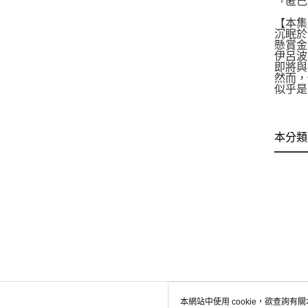
「匿己
【本集
沉眠於
懸賞金
伊呂波
即將與
然而，
似乎是
本分類
本網站中使用 cookie，欲查詢有關