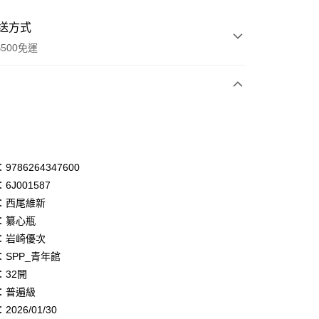
送方式
500免運
次付款
付款
享後付
786264347600
6J001587
FTEE先享後付」】
：西尾維新
先享後付是「在收到商品之後才付款」的支付方式。 讓您購物簡單
心！
：纂心瓶
：不需註冊會員、不需綁卡、不需儲值。
：岩崎優次
：只要手機號碼，簡訊認證，即可結帳。
：SPP_青年館
：先確認商品／服務後，再付款。
：32開
付款
EE先享後付」結帳流程】
：普遍級
0，滿NT$500(含以上)免運費
方式選擇「AFTEE先享後付」後，將跳轉至「AFTEE先享後
頁面，進行簡訊認證並確認金額後，即可完成結帳。
026/01/30