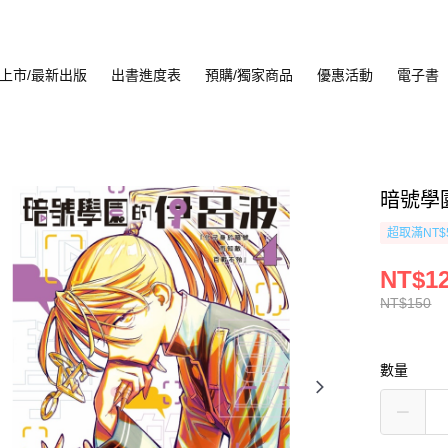
上市/最新出版
出書進度表
預購/獨家商品
優惠活動
電子書
暗號學園
超取滿NT$
NT$1
NT$150
數量