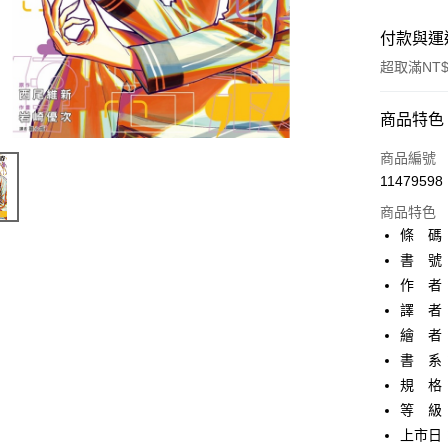
付款與運
超取滿NT$
付款方式
商品特色
信用卡一
商品編號
11479598
超商取貨
商品特色
AFTEE先
條 碼：9
相關說明
書 號：
【關於「A
作 者
ATM付款
AFTEE
便利好安
譯 者
１．簡單
繪 者
２．便利
運送方式
書 系
３．安心
規 格
全家取貨
【「AFT
等 級
每筆NT$8
１．於結帳
付」結帳
上市日：2