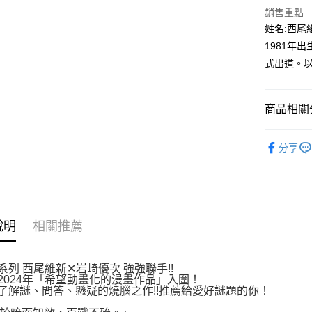
付款後全
２．訂單
銷售重點
３．收到繳
每筆NT$8
姓名:西尾
／ATM／
※ 請注意
1981年
萊爾富取
絡購買商品
式出道。
先享後付
每筆NT$8
※ 交易是
是否繳費成
付款後萊
付客戶支
商品相關分
每筆NT$8
【注意事
漫畫
青
7-11取貨
１．透過由
分享
交易，需
每筆NT$8
求債權轉
２．關於
付款後7-1
https://aft
每筆NT$8
３．未成
「AFTE
說明
相關推薦
宅配
任。
４．使用「
每筆NT$1
即時審查
結果請求
系列 西尾維新✕岩崎優次 強強聯手!!
國家/地區
2024年「希望動畫化的漫畫作品」入圍！
５．嚴禁
了解謎、問答、懸疑的燒腦之作!!推薦給愛好謎題的你！
形，恩沛
動。