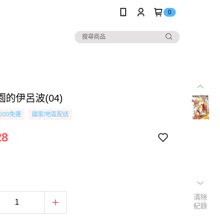
0
的伊呂波(04)
500免運
國家/地區配送
28
清除
紀錄