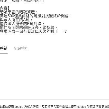
於暗而知敵，百戰不殆。」
內容】
暗號學園的暗號資產、
高達500億莫爾格的班級對抗賽終於開幕!!
與眾人所在的A班，
擅長潛入搜查的E班對決，
他們所面臨的學級兵長．縊梨慕，
與東洲齋一派有著深厚因緣的對手──!?
熱銷
全站排行
本網站使用 cookie 方式之詳情，及若您不希望在電腦上使用 cookie 時應如何變更電腦的