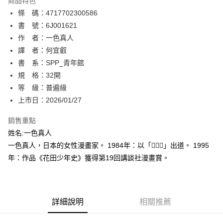
商品特色
相關說明
條 碼：4717702300586
【關於「AFTEE先享後付」】
ATM付款
AFTEE先享後付是「在收到商品之後才付款」的支付方式。 讓您購物簡單
書 號：6J001621
便利好安心！
作 者：一色真人
１．簡單：不需註冊會員、不需綁卡、不需儲值。
運送方式
譯 者：何宜叡
２．便利：只要手機號碼，簡訊認證，即可結帳。
３．安心：先確認商品／服務後，再付款。
書 系：SPP_青年館
全家取貨付款
規 格：32開
每筆NT$80，滿NT$500(含以上)免運費
【「AFTEE先享後付」結帳流程】
１．於結帳方式選擇「AFTEE先享後付」後，將跳轉至「AFTEE先享後付」
等 級：普遍級
付款後全家取貨
結帳頁面，進行簡訊認證並確認金額後，即可完成結帳。
上市日：2026/01/27
２．訂單成立數日內，您將收到繳費通知簡訊。
每筆NT$80，滿NT$500(含以上)免運費
３．收到繳費通知簡訊後14天內，點擊此簡訊中的連結，可透過四大超商／
銷售重點
ATM／網路銀行／等多元方式進行付款，方視為交易完成。
萊爾富取貨付款
※ 請注意：結帳手續完成當下不需立刻繳費，但若您需要取消訂單，請聯絡
姓名:一色真人
每筆NT$80，滿NT$500(含以上)免運費
購買商品的店家。未經商家同意取消之訂單仍視為有效，需透過AFTEE先享
一色真人，日本的女性漫畫家。 1984年：以「」出道。 1995
後付繳納相關費用。
年：作品《花田少年史》獲得第19回講談社漫畫賞。
付款後萊爾富取貨
※ 交易是否成功請以「AFTEE先享後付 」之結帳頁面顯示為準，若有關於
是否繳費成功／繳費後需取消欲退款等相關疑問，請聯繫「AFTEE先享後付
每筆NT$80，滿NT$500(含以上)免運費
客戶支援中心」
https://netprotections.freshdesk.com/support/home
7-11取貨付款
【注意事項】
詳細說明
相關推薦
１．透過由恩沛科技股份有限公司提供之「AFTEE先享後付」服務完成之交
每筆NT$80，滿NT$500(含以上)免運費
易，需依本服務之必要範圍內提供個人資料，並將交易相關給付款項請求債
權轉讓予恩沛科技股份有限公司。