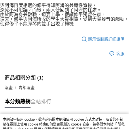
付款後7-11取貨
２．關於個人資料處理事宜，請瀏覽以下網址：
與阿海再度相遇的修平得知阿海的兼職性質後，
每筆NT$80，滿NT$500(含以上)免運費
深感不可思議，而後，兩人便回到了阿海的住處。
https://aftee.tw/terms/#terms3
由於阿海身兼數職，還要上學，便讓修平獨處在家，
３．未成年的使用者請事先徵得法定代理人或監護人之同意方可使用
宅配
這天，修平與阿海所收的學生大貴相識，受到大貴琴音的觸動，
「AFTEE先享後付」，若未經同意申辦者引起之損失，本公司不負相關責
使得修平不能彈琴的雙手出現了轉機…
任。
每筆NT$100，滿NT$800(含以上)免運費
４．使用「AFTEE先享後付」時，將依據個別帳號之用戶狀況，依本公司即
時審查核予不同之上限額度；若仍有額度不足之情形，本公司將視審查結果
國家/地區配送
查看運費
顯示電腦版詳細說明
請求用戶進行身份認證。
５．嚴禁一人註冊多個帳號或使用他人資訊註冊。若發現惡意使用之情形，
恩沛科技股份有限公司將有權停止該用戶之使用額度並採取法律行動。
客服
商品相關分類 (1)
漫畫
青年漫畫
本分類熱銷
全站排行
本網站中使用 cookie，欲查詢有關本網站使用 cookie 方式之詳情，及若您不希
熱門標籤
望在電腦上使用 cookie 時應如何變更電腦的 cookie 設定，請參閱本網站「
隱私