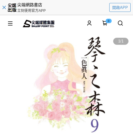
尖端網路書店
開啟APP
立刻使用官方APP
0
1
/
1